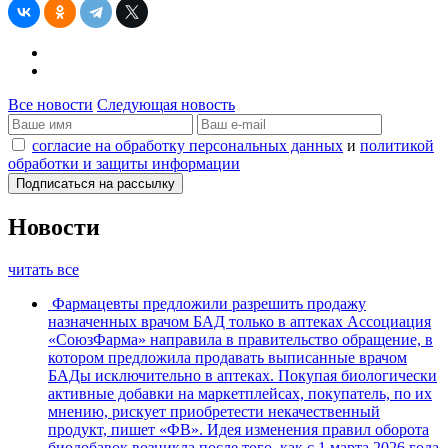
Все новости
Следующая новость
согласие на обработку персональных данных
и
политикой
обработки и защиты информации
Новости
читать все
Фармацевты предложили разрешить продажу
назначенных врачом БАД только в аптеках
Ассоциация
«СоюзФарма» направила в правительство обращение, в
котором предложила продавать выписанные врачом
БАДы исключительно в аптеках. Покупая биологически
активные добавки на маркетплейсах, покупатель, по их
мнению, рискует приобретести некачественный
продукт, пишет «ФВ». Идея изменения правил оборота
биодобавок возникла после того, как с 1 марта 2026 года