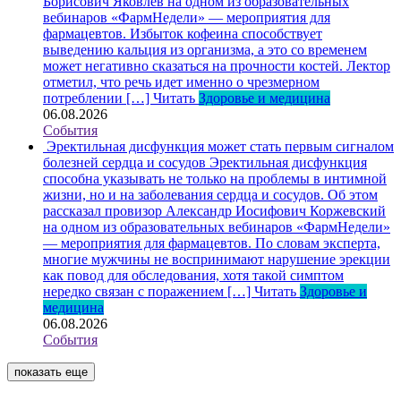
Борисович Яковлев на одном из образовательных
вебинаров «ФармНедели» — мероприятия для
фармацевтов. Избыток кофеина способствует
выведению кальция из организма, а это со временем
может негативно сказаться на прочности костей. Лектор
отметил, что речь идет именно о чрезмерном
потреблении […]
Читать
Здоровье и медицина
06.08.2026
События
Эректильная дисфункция может стать первым сигналом
болезней сердца и сосудов
Эректильная дисфункция
способна указывать не только на проблемы в интимной
жизни, но и на заболевания сердца и сосудов. Об этом
рассказал провизор Александр Иосифович Коржевский
на одном из образовательных вебинаров «ФармНедели»
— мероприятия для фармацевтов. По словам эксперта,
многие мужчины не воспринимают нарушение эрекции
как повод для обследования, хотя такой симптом
нередко связан с поражением […]
Читать
Здоровье и
медицина
06.08.2026
События
показать еще