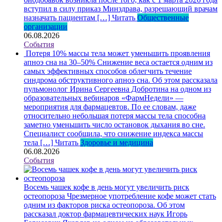
вступил в силу приказ Минздрава, разрешающий врачам
назначать пациентам […]
Читать
Общественные
организации
06.08.2026
События
Потеря 10% массы тела может уменьшить проявления
апноэ сна на 30–50%
Снижение веса остается одним из
самых эффективных способов облегчить течение
синдрома обструктивного апноэ сна. Об этом рассказала
пульмонолог Ирина Сергеевна Добротина на одном из
образовательных вебинаров «ФармНедели» —
мероприятия для фармацевтов. По ее словам, даже
относительно небольшая потеря массы тела способна
заметно уменьшить число остановок дыхания во сне.
Специалист сообщила, что снижение индекса массы
тела […]
Читать
Здоровье и медицина
06.08.2026
События
Восемь чашек кофе в день могут увеличить риск
остеопороза
Чрезмерное употребление кофе может стать
одним из факторов риска остеопороза. Об этом
рассказал доктор фармацевтических наук Игорь