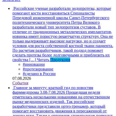
Российские ученые разработали эндопротезы, которые
помогают кости восстановиться
Специалисты
Передовой инженерной школы Санкт-Петербургского
политехнического университета Петра Великого
разработали новый тип эндопротезов суставов. В
отличие от традиционных металлических имплантатов,
новинка имеет пористую решетчатую структуру. Она не
только выдерживает высокие нагрузки, но и создает
условия для роста собственной костной ткани пациента.
По расчетам разработчиков, такой подход поможет
сделать протезы более долговечными и приблизить их
свойства […]
Читать
Продукция
#инновации
#протезирование
#сделано в России
07.08.2026
События
Главное за минуту: краткий гид по новостям
фарммедпрома 3.08-7.08.2026
Прошедшая неделя
отметилась несколькими новациями на отечественном
рынке медицинских изделий. Так российские
разработчики представили ортез-тренажер, который
помогает восстановить движения в пересаженной от
донора руке. Также у ортопедов-стоматологов появился