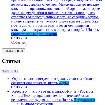
красными носами»?
Ежегодно в первую неделю августа
во многих странах отмечают Международную неделю
клоунов — праздник, посвященный артистам, которые
дарят людям улыбки и помогают хотя бы ненадолго
отвлечься от повседневных забот. Но сегодня клоунов
можно встретить не только в цирке или на сцене. Уже
почти 20 лет в России развивается медицинская
клоунада — направление, в котором юмор […]
Читать
Общественные организации
07.08.2026
События
показать еще
Статьи
читать все
Офтальмолог советует: что делать, если глаз болит,
слезится или чешется
Читать
Фарма
07.08.2026
Качество — это не этап, а философия: в «Росатом
МеталлТех» превращают технологический опыт в
реальную пользу для пациента
Читать
Предприятия
#импортозамещение