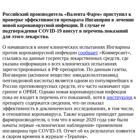
Российский производитель «Валента Фарм» приступил к
проверке эффективности препарата Ингавирин в лечении
новой коронавирусной инфекции. В случае ее
подтверждения COVID-19 внесут в перечень показаний
для этого лекарства.
О начавшихся в июне клинических испытаниях Ингварина
против коронавирусной инфекции
сообщает
«Коммерсант»,
ссылаясь на данные госреестра лекарственных средств, где
указана информация о всех клинических испытаниях
зарегистрированных в РФ препаратов. По данным газеты,
Ингавирин (активное вещество: имидазолилэтанамид
пентандиовой кислоты) является одним из популярнейших в
России противовирусных средств, его часто назначают при
гриппе и ОРВИ. Однако новая коронавирусная инфекция
пока не входит в перечень его показаний, хотя в
инструкции
к
препарату содержатся сведения, что он показал
эффективность в доклинических исследованиях, в том числе,
в отношении коронавируса. Также издание приводит данные
фармпроизводителя, о том что в конце 2020 года уже были
начаты первые «клинические наблюдения» применения
ингавирина при COVID-19. Отчет об их результатах появится
в скором времени в журнале «Терапия».