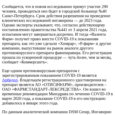
Сообщается, что в новом исследовании примут участие 290
человек, проводиться оно будет в городской больнице №40
Санкт-Петербурга. Срок действия разрешения на проведение
клинических исследований ингавирина — до 2023 года.
Однако эксперты указывают, что, согласно действующему
постановлению правительства №441 от 3 апреля 2021 года,
испытания могут завершиться досрочно. И тогда «Валента
Фарм» получит право внести COVID-19 к показаниям
препарата, как это уже сделали «Химрар», «Р-фарм» и другие
компании, выпустившие на рынок аналоги другого
противовирусного препарата фавипиравира. Его регистрация
прошла по ускоренной процедуре — чуть более, чем за месяц,
сообщает «Коммерсантъ».
Еще одним противовирусным препаратом с
зарегистрированным показанием COVID-19 является
Арбидол
. Владельцем регистрационного удостоверения на
препарат является АО «ОТИСИФАРМ», производителем –
ОАО «ФАРМСТАНДАРТ-ЛЕКСРЕДСТВА». Он вошел во
временные рекомендации Минздрава по лечению COVID-19 в
марте 2020 года, а показание COVID-19 в его инструкцию
добавилось в январе этого года.
По данным аналитической компании DSM Group, Ингавирин