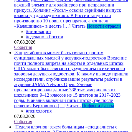
важный элемент для элайнеров при исправлении
прикуса. Холдинг «Росэл» освоил серийный выпуск
клавиатур для медтехники. В России запустили
производство 10 новых препаратов, а концерн
«Калашников» в десять […]
Читать
Новости отрасли
#инновации
#сделано в России
07.08.2026
События
Запрет абортов может быть связан с ростом
суицидальных мыслей у девушек-подростков
Введение
почти полного запрета на аборты в отдельных штатах
США может быть связано с ухудшением психического
здоровья девушек-подростков. К такому выводу пришли
исследователи, опубликовавшие результаты работы в
журнале JAMA Network Open. Ученые
проанализировали данные 338 тыс. американских
школьников 9–12 классов из 15 штатов за 2017–2023
годы. В анализ включили пять штатов, где после
решения Верховного […]
Читать
Цифры и факты
#психология
07.08.2026
События
Неделя клоунов: зачем больницам «специалисты с