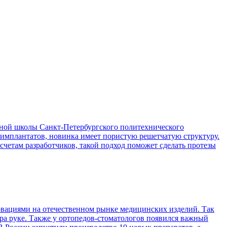
ой школы Санкт-Петербургского политехнического
 имплантатов, новинка имеет пористую решетчатую структуру.
асчетам разработчиков, такой подход поможет сделать протезы
вациями на отечественном рынке медицинских изделий. Так
ра руке. Также у ортопедов-стоматологов появился важный