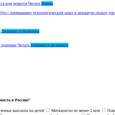
тся или чешется
Читать
Фарма
ллТех» превращают технологический опыт в реальную пользу для
ь
Здоровье и медицина
о здоровье
Читать
Здоровье и медицина
мость в России?
ячные выплаты на детей
Маткапитал не менее 2 млн
Пов