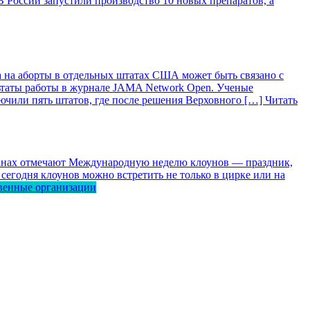
 России запустили производство 10 новых препаратов, а
 на аборты в отдельных штатах США может быть связано с
ьтаты работы в журнале JAMA Network Open. Ученые
лючили пять штатов, где после решения Верховного […]
Читать
ранах отмечают Международную неделю клоунов — праздник,
сегодня клоунов можно встретить не только в цирке или на
венные организации