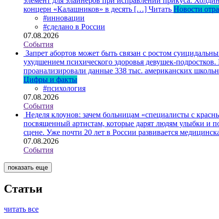
элемент для элайнеров при исправлении прикуса. Холдин
концерн «Калашников» в десять […]
Читать
Новости отр
#инновации
#сделано в России
07.08.2026
События
Запрет абортов может быть связан с ростом суицидальн
ухудшением психического здоровья девушек-подростков.
проанализировали данные 338 тыс. американских школьни
Цифры и факты
#психология
07.08.2026
События
Неделя клоунов: зачем больницам «специалисты с крас
посвященный артистам, которые дарят людям улыбки и по
сцене. Уже почти 20 лет в России развивается медицинс
07.08.2026
События
показать еще
Статьи
читать все