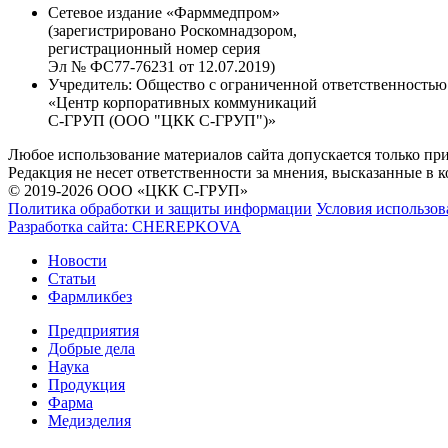
Сетевое издание «Фарммедпром»
(зарегистрировано Роскомнадзором,
регистрационный номер серия
Эл № ФС77-76231 от 12.07.2019)
Учредитель:
Общество с ограниченной ответственностью
«Центр корпоративных коммуникаций
С-ГРУП (ООО "ЦКК С-ГРУП")»
Любое использование материалов сайта допускается только пр
Редакция не несет ответственности за мнения, высказанные в 
© 2019-2026 ООО «ЦКК С-ГРУП»
Политика обработки и защиты информации
Условия использов
Разработка сайта:
CHEREPKOVA
Новости
Статьи
Фармликбез
Предприятия
Добрые дела
Наука
Продукция
Фарма
Медизделия