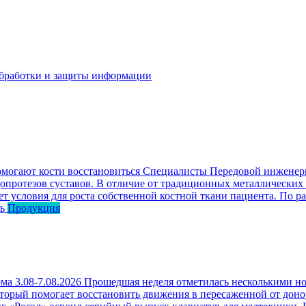
бработки и защиты информации
омогают кости восстановиться
Специалисты Передовой инженерн
опротезов суставов. В отличие от традиционных металлических
ет условия для роста собственной костной ткани пациента. По р
ь
Продукция
ма 3.08-7.08.2026
Прошедшая неделя отметилась несколькими но
оторый помогает восстановить движения в пересаженной от доно