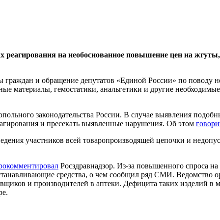
 реагирования на необоснованное повышение цен на жгуты, 
ы граждан и обращение депутатов «Единой России» по поводу не
чные материалы, гемостатики, анальгетики и другие необходимы
ольного законодательства России. В случае выявления подобн
агирования и пресекать выявленные нарушения. Об этом
говори
едения участников всей товаропроизводящей цепочки и недопус
рокомментировал
Росздравнадзор. Из-за повышенного спроса на
останавливающие средства, о чем сообщил ряд СМИ. Ведомство 
вщиков и производителей в аптеки. Дефицита таких изделий в м
ре.