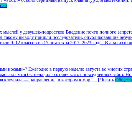
г «Росэл» освоил серийный выпуск клавиатур для медтехники. В
асли
ых мыслей у девушек-подростков
Введение почти полного запрета
 К такому выводу пришли исследователи, опубликовавшие резул
ков 9–12 классов из 15 штатов за 2017–2023 годы. В анализ вк
ными носами»?
Ежегодно в первую неделю августа во многих ст
могают хотя бы ненадолго отвлечься от повседневных забот. Но 
кая клоунада — направление, в котором юмор […]
Читать
Общест