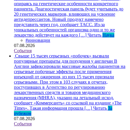
опираясь на генетические особенности конкретного
пациента. Диагностическая панель будет учитывать до
20 генетических маркеров, влияющих на усвоение
антидепрессантов. Новый продукт намечено
представить через год, сообщает ТАСС. Из-за
уникальных особенностей организма одно и то же
лекарство действует на каждого […]
Читать
Наука
#инновации
07.08.2026
События
Свыше 15 тысяч серьезных «побочек» вызвали
популярные препараты для похудения у англичан
В
Англии зафиксировали массовые жалобы пациентов на
серьезные побочные эффекты после применения
инъекций от ожирения, из них 15 тысяч признали
серьезными. При этом в 103 случаях в отчетах,
поступивших в Агентство по регулированию
лекарственных средств и товаров медицинского
назначения (MHRA), указано на летальный исход,
сообщает «Коммерсантъ» со ссылкой на издание «The
Times». Такая информация прошла […]
Читать
За
рубежом
07.08.2026
События