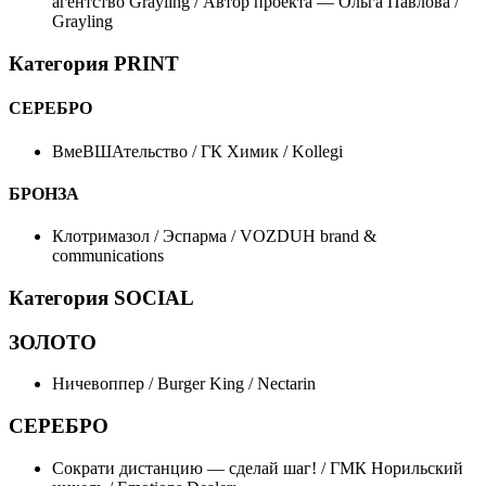
агентство Grayling / Автор проекта — Ольга Павлова /
Grayling
Категория PRINT
СЕРЕБРО
ВмеВШАтельство / ГК Химик / Kollegi
БРОНЗА
Клотримазол / Эспарма / VOZDUH brand &
communications
Категория SOCIAL
ЗОЛОТО
Ничевоппер / Burger King / Nectarin
СЕРЕБРО
Сократи дистанцию — сделай шаг! / ГМК Норильский