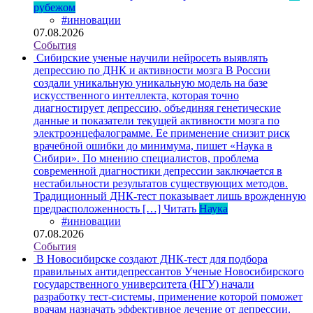
рубежом
#инновации
07.08.2026
События
Сибирские ученые научили нейросеть выявлять
депрессию по ДНК и активности мозга
В России
создали уникальную уникальную модель на базе
искусственного интеллекта, которая точно
диагностирует депрессию, объединяя генетические
данные и показатели текущей активности мозга по
электроэнцефалограмме. Ее применение снизит риск
врачебной ошибки до минимума, пишет «Наука в
Сибири». По мнению специалистов, проблема
современной диагностики депрессии заключается в
нестабильности результатов существующих методов.
Традиционный ДНК-тест показывает лишь врожденную
предрасположенность […]
Читать
Наука
#инновации
07.08.2026
События
В Новосибирске создают ДНК-тест для подбора
правильных антидепрессантов
Ученые Новосибирского
государственного университета (НГУ) начали
разработку тест-системы, применение которой поможет
врачам назначать эффективное лечение от депрессии,