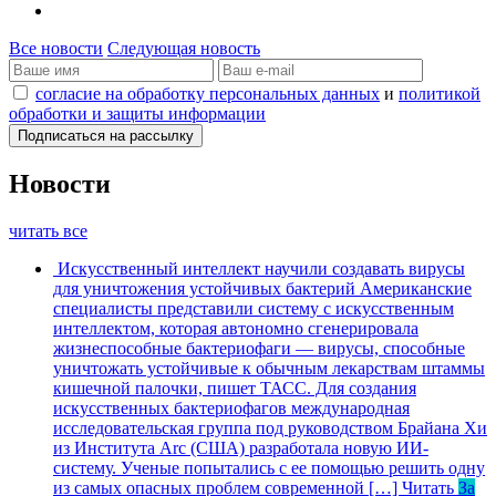
Все новости
Следующая новость
согласие на обработку персональных данных
и
политикой
обработки и защиты информации
Новости
читать все
Искусственный интеллект научили создавать вирусы
для уничтожения устойчивых бактерий
Американские
специалисты представили систему с искусственным
интеллектом, которая автономно сгенерировала
жизнеспособные бактериофаги — вирусы, способные
уничтожать устойчивые к обычным лекарствам штаммы
кишечной палочки, пишет ТАСС. Для создания
искусственных бактериофагов международная
исследовательская группа под руководством Брайана Хи
из Института Arc (США) разработала новую ИИ-
систему. Ученые попытались с ее помощью решить одну
из самых опасных проблем современной […]
Читать
За