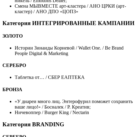
никель / Emotions Dealer;
Смена МЫВМЕСТЕ арт-кластера / АНО ЦРКИ (арт-
кластер) / АНО ДПО «ЦОПЗ»
Категория ИНТЕГРИРОВАННЫЕ КАМПАНИИ
ЗОЛОТО
Истории Зинаиды Корневой / Wallet One. / Be Brand
People Digital & Marketing
СЕРЕБРО
Таблетка от… / СБЕР ЕАПТЕКА
БРОНЗА
«У диареи много лиц. Энтерофурил поможет сохранить
ваше лицо!» / Босналек / Р. Креатив;
Ничевоппер / Burger King / Nectarin
Категория BRANDING
СЕРЕБРО