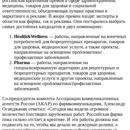
российская креативная премия в сфере здравоохранения,
медицины, товаров для здоровья и социальной
ответственности, объединяющая лучшие практики в
маркетинге и рекламе. В жюри премии входят эксперты в
области как фармы, так и рекламы. Они постарались выбрать
самых достойных кандидатов в двух номинациях:
Health&Wellness
— работы, направленные на конечных
потребителей для безрецептурных препаратов, товаров
для здоровья, медицинские услуги, а также проекты,
направленные на освещение проблематики/
профилактики заболеваний.
Pharma
— работы, направленные на
специализированную аудиторию для рецептурных и
безрецептурных препаратов, товаров для здоровья,
медицинские услуги и другие проекты, направленные
на освещение проблематики/профилактики
заболеваний.
Со-председатель комитета Ассоциации коммуникативных
агентств России (АКАР) по фармкоммуникациям, Александр
Оганджанян отметил: «Сегодня мы видели огромное
количество блестящих зарубежных работ. Российская фарма
пока сильно отстает в креативе. И эти работы должны нас
подвигать на то, чтобы мы делали не дежурные ролики, а
создавали образы и имиджи, которые будут запоминаться,