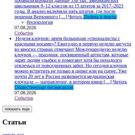
проанализировали данные 338 тыс. американских
школьников 9–12 классов из 15 штатов за 2017–2023
годы. В анализ включили пять штатов, где после
решения Верховного […]
Читать
Цифры и факты
#психология
07.08.2026
События
Неделя клоунов: зачем больницам «специалисты с
красными носами»?
Ежегодно в первую неделю августа
во многих странах отмечают Международную неделю
клоунов — праздник, посвященный артистам, которые
дарят людям улыбки и помогают хотя бы ненадолго
отвлечься от повседневных забот. Но сегодня клоунов
можно встретить не только в цирке или на сцене. Уже
почти 20 лет в России развивается медицинская
клоунада — направление, в котором юмор […]
Читать
Общественные организации
07.08.2026
События
показать еще
Статьи
читать все