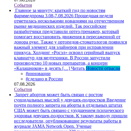
События
Главное за минуту: краткий гид по новостям
фарммедпрома 3.08-7.08.2026
Прошедшая неделя
отметилась несколькими новациями на отечественном
рынке медицинских изделий. Так российские
разработчики представили ортез-тренажер, который
помогает восстановить движения в пересаженной от
донора руке. Также у ортопедов-стоматологов появился
важный элемент для элайнеров при исправлении
прикуса. Холдинг «Росэл» освоил серийный выпуск
клавиатур для медтехники. В России запустили
производство 10 новых препаратов, а концерн
«Калашников» в десять […]
Читать
Новости отрасли
#инновации
#сделано в России
07.08.2026
События
Запрет абортов может быть связан с ростом
суицидальных мыслей у девушек-подростков
Введение
почти полного запрета на аборты в отдельных штатах
США может быть связано с ухудшением психического
здоровья девушек-подростков. К такому выводу пришли
исследователи, опубликовавшие результаты работы в
журнале JAMA Network Open. Ученые