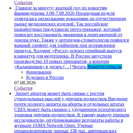
События
Главное за минуту: краткий гид по новостям
фарммедпрома 3.08-7.08.2026
Прошедшая неделя
отметилась несколькими новациями на отечественном
рынке медицинских изделий. Так российские
разработчики представили ортез-тренажер, который
помогает восстановить движения в пересаженной от
донора руке. Также у ортопедов-стоматологов появился
важный элемент для элайнеров при исправлении
прикуса. Холдинг «Росэл» освоил серийный выпуск
клавиатур для медтехники. В России запустили
производство 10 новых препаратов, а концерн
«Калашников» в десять […]
Читать
Новости отрасли
#инновации
#сделано в России
07.08.2026
События
Запрет абортов может быть связан с ростом
суицидальных мыслей у девушек-подростков
Введение
почти полного запрета на аборты в отдельных штатах
США может быть связано с ухудшением психического
здоровья девушек-подростков. К такому выводу пришли
исследователи, опубликовавшие результаты работы в
журнале JAMA Network Open. Ученые
проанализировали данные 338 тыс. американских