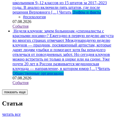
школьников 9–12 классов из 15 штатов за 2017–2023
годы. В анализ включили пять штатов, где после
решения Верховного […]
Читать
Цифры и факты
#психология
07.08.2026
События
Неделя клоунов: зачем больницам «специалисты с
красными носами»?
Ежегодно в первую неделю августа
во многих странах отмечают Международную неделю
клоунов — праздник, посвященный артистам, которые
дарят людям улыбки и помогают хотя бы ненадолго
отвлечься от повседневных забот. Но сегодня клоунов
можно встретить не только в цирке или на сцене. Уже
почти 20 лет в России развивается медицинская
клоунада — направление, в котором юмор […]
Читать
Общественные организации
07.08.2026
События
показать еще
Статьи
читать все