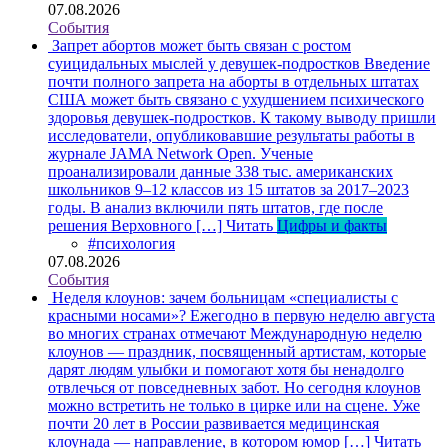
07.08.2026
События
Запрет абортов может быть связан с ростом
суицидальных мыслей у девушек-подростков
Введение
почти полного запрета на аборты в отдельных штатах
США может быть связано с ухудшением психического
здоровья девушек-подростков. К такому выводу пришли
исследователи, опубликовавшие результаты работы в
журнале JAMA Network Open. Ученые
проанализировали данные 338 тыс. американских
школьников 9–12 классов из 15 штатов за 2017–2023
годы. В анализ включили пять штатов, где после
решения Верховного […]
Читать
Цифры и факты
#психология
07.08.2026
События
Неделя клоунов: зачем больницам «специалисты с
красными носами»?
Ежегодно в первую неделю августа
во многих странах отмечают Международную неделю
клоунов — праздник, посвященный артистам, которые
дарят людям улыбки и помогают хотя бы ненадолго
отвлечься от повседневных забот. Но сегодня клоунов
можно встретить не только в цирке или на сцене. Уже
почти 20 лет в России развивается медицинская
клоунада — направление, в котором юмор […]
Читать