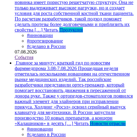
новинка имеет пористую решетчатую структуру. Она не
только выдерживает высокие нагрузки, но и создает
условия для роста собственной костной ткани пациента.
По расчетам разработчиков, такой подход поможет
сделать протезы более долговечными и приблизить их
свойства […]
Читать
Продукция
#инновации
#протезирование
#сделано в России
07.08.2026
События
Главное за минуту: краткий гид по новостям
фарммедпрома 3.08-7.08.2026
Прошедшая неделя
отметилась несколькими новациями на отечественном
рынке медицинских изделий. Так российские
разработчики представили ортез-тренажер, который
помогает восстановить движения в пересаженной от
донора руке. Также у ортопедов-стоматологов появился
важный элемент для элайнеров при исправлении
прикуса. Холдинг «Росэл» освоил серийный выпуск
клавиатур для медтехники. В России запустили
производство 10 новых препаратов, а концерн
«Калашников» в десять […]
Читать
Новости отрасли
#инновации
#сделано в России