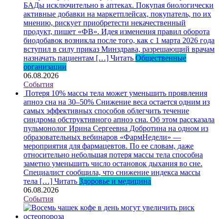
БАДы исключительно в аптеках. Покупая биологически
активные добавки на маркетплейсах, покупатель, по их
мнению, рискует приобретести некачественный
продукт, пишет «ФВ». Идея изменения правил оборота
биодобавок возникла после того, как с 1 марта 2026 года
вступил в силу приказ Минздрава, разрешающий врачам
назначать пациентам […]
Читать
Общественные
организации
06.08.2026
События
Потеря 10% массы тела может уменьшить проявления
апноэ сна на 30–50%
Снижение веса остается одним из
самых эффективных способов облегчить течение
синдрома обструктивного апноэ сна. Об этом рассказала
пульмонолог Ирина Сергеевна Добротина на одном из
образовательных вебинаров «ФармНедели» —
мероприятия для фармацевтов. По ее словам, даже
относительно небольшая потеря массы тела способна
заметно уменьшить число остановок дыхания во сне.
Специалист сообщила, что снижение индекса массы
тела […]
Читать
Здоровье и медицина
06.08.2026
События