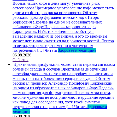
Восемь чашек кофе в день могут увеличить риск
остеопороза
Чрезмерное употребление кофе может стать
одним из факторов риска остеопороза. Об этом
рассказал доктор фармацевтических наук Игорь
Борисович Яковлев на одном из образовательных
вебинаров «ФармНедели» — мероприятия для
фармацевтов. Избыток кофеина способствует
выведению кальция из организма, а это со временем
может негативно сказаться на прочности костей. Лектор
отметил, что речь идет именно о чрезмерном
потреблении […]
Читать
Здоровье и медицина
06.08.2026
События
Эректильная дисфункция может стать первым сигналом
болезней сердца и сосудов
Эректильная дисфункция
способна указывать не только на проблемы в интимной
жизни, но и на заболевания сердца и сосудов. Об этом
рассказал провизор Александр Иосифович Коржевский
на одном из образовательных вебинаров «ФармНедели»
— мероприятия для фармацевтов. По словам эксперта,
многие мужчины не воспринимают нарушение эрекции
как повод для обследования, хотя такой симптом
нередко связан с поражением […]
Читать
Здоровье и
медицина
06.08.2026