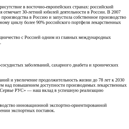
присутствие в восточно-европейских странах: российский
ия отмечает 30-летний юбилей деятельности в России. В 2007
производства в Россию и запустила собственное производство
ному циклу более 90% российского портфеля лекарственных
удничество с Россией одним из главных международных
.
сосудистых заболеваний, сахарного диабета и хронических
аний и увеличение продолжительность жизни до 78 лет к 2030
отаем над повышением доступности производимых лекарственных
д «Сервье РУС» — наш вклад в успешную реализацию
изводство инновационной экспортно-ориентированной
влении экспортных поставок.