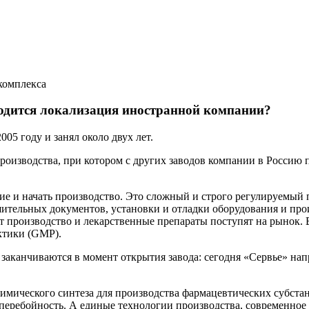
комплекса
ходится локализация иностранной компании?
05 году и занял около двух лет.
роизводства, при котором с других заводов компании в Россию 
ние и начать производство. Это сложный и строго регулируемый
ительных документов, установки и отладки оборудования и про
ет производство и лекарственные препараты поступят на рынок.
ктики (GMP).
 заканчиваются в момент открытия завода: сегодня «Сервье» н
имического синтеза для производства фармацевтических субста
перебойность. А единые технологии производства, современное 