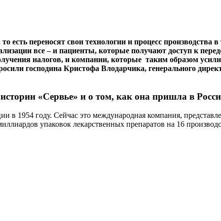
о есть переносят свои технологии и процесс производства в 
ализации все – и пациенты, которые получают доступ к пер
получения налогов, и компании, которые таким образом усил
росили господина Кристофа Влодарчика, генерального дирек
истории «Сервье» и о том, как она пришла в Росс
 в 1954 году. Сейчас это международная компания, представленн
миллиардов упаковок лекарственных препаратов на 16 производ