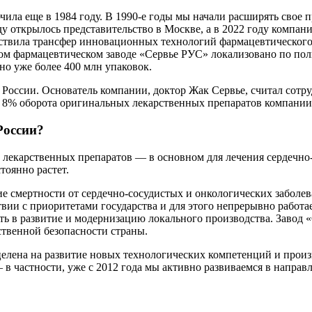
ила еще в 1984 году. В 1990-е годы мы начали расширять свое 
ду открылось представительство в Москве, а в 2022 году компан
ствила трансфер инновационных технологий фармацевтического 
м фармацевтическом заводе «Сервье РУС» локализовано по пол
но уже более 400 млн упаковок.
России. Основатель компании, доктор Жак Сервье, считал сотр
а 8% оборота оригинальных лекарственных препаратов компании
России?
 лекарственных препаратов — в основном для лечения сердечно-
тоянно растет.
 смертности от сердечно-сосудистых и онкологических заболев
ствии с приоритетами государства и для этого непрерывно раб
ать в развитие и модернизацию локального производства. Заво
ственной безопасности страны.
целена на развитие новых технологических компетенций и про
– в частности, уже с 2012 года мы активно развиваемся в напра