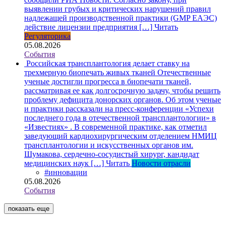
выявлении грубых и критических нарушений правил
надлежащей производственной практики (GMP ЕАЭС)
действие лицензии предприятия […]
Читать
Регуляторика
05.08.2026
События
Российская трансплантология делает ставку на
трехмерную биопечать живых тканей
Отечественные
ученые достигли прогресса в биопечати тканей,
рассматривая ее как долгосрочную задачу, чтобы решить
проблему дефицита донорских органов. Об этом ученые
и практики рассказали на пресс-конференции «Успехи
последнего года в отечественной трансплантологии» в
«Известиях» . В современной практике, как отметил
заведующий кардиохирургическим отделением НМИЦ
трансплантологии и искусственных органов им.
Шумакова, сердечно-сосудистый хирург, кандидат
медицинских наук […]
Читать
Новости отрасли
#инновации
05.08.2026
События
показать еще