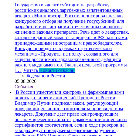
Государство выделит субсидии на разработку
российских аналогов зарубежных запатентованных
лекарств
Минпромторг России анонсировал начало
конкурсного отбора на получение госусубсидий для
разработки и регистрации отечественных аналогов
жизненно важных препаратов. Речь идет о лекарствах,
которые в данный момент защищены в РФ патентами,
принадлежащими иностранным правообладателям.
Конкурс проводится в рамках стратегического
механизма «Продукты на полку», созданного для
защиты российского здравоохранения от дефицита
важных медикаментов. Главная цель этой программы
[…]
Читать
Новости отрасли
#сделано в России
05.08.2026
События
В России ужесточили контроль за фармкомпаниями
вплоть до лишения лицензий
Президент России
Владимир Путин подписал закон, регулирующий
порядок лицензионного контроля за производством
лекарств. Документ дает право контролирующим
органам временно лишать фармкомпании лицензий и
сертификатов соответствия, если в ходе проверок на
заводах будут обнаружены серьезные нарушения,
сообщили РИА Новости. Согласно закону, при