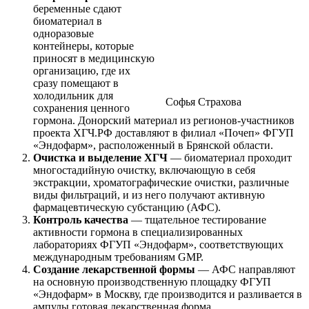
беременные сдают
биоматериал в
одноразовые
контейнеры, которые
приносят в медицинскую
организацию, где их
сразу помещают в
холодильник для
Софья Страхова
сохранения ценного
гормона. Донорский материал из регионов-участников
проекта ХГЧ.РФ доставляют в филиал «Почеп» ФГУП
«Эндофарм», расположенный в Брянской области.
Очистка и выделение ХГЧ
— биоматериал проходит
многостадийную очистку, включающую в себя
экстракции, хроматографические очистки, различные
виды фильтраций, и из него получают активную
фармацевтическую субстанцию (АФС).
Контроль качества
— тщательное тестирование
активности гормона в специализированных
лабораториях ФГУП «Эндофарм», соответствующих
международным требованиям GMP.
Создание лекарственной формы
— АФС направляют
на основную производственную площадку ФГУП
«Эндофарм» в Москву, где производится и разливается в
ампулы готовая лекарственная форма.