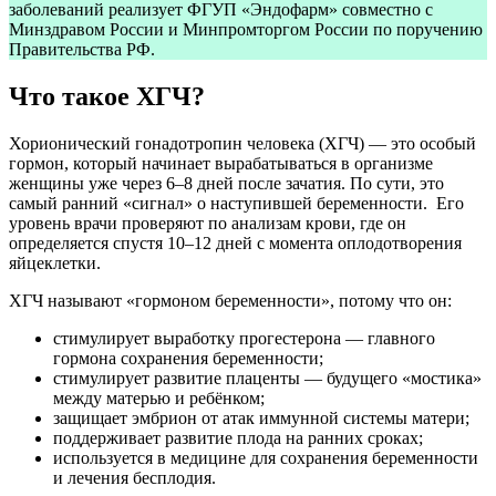
заболеваний реализует ФГУП «Эндофарм» совместно с
Минздравом России и Минпромторгом России по поручению
Правительства РФ.
Что такое ХГЧ?
Хорионический гонадотропин человека (ХГЧ) — это особый
гормон, который начинает вырабатываться в организме
женщины уже через 6–8 дней после зачатия. По сути, это
самый ранний «сигнал» о наступившей беременности. Его
уровень врачи проверяют по анализам крови, где он
определяется спустя 10–12 дней с момента оплодотворения
яйцеклетки.
ХГЧ называют «гормоном беременности», потому что он:
стимулирует выработку прогестерона — главного
гормона сохранения беременности;
стимулирует развитие плаценты — будущего «мостика»
между матерью и ребёнком;
защищает эмбрион от атак иммунной системы матери;
поддерживает развитие плода на ранних сроках;
используется в медицине для сохранения беременности
и лечения бесплодия.