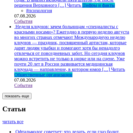
решения Верховного […]
Читать
Цифры и факты
#психология
07.08.2026
События
Неделя клоунов: зачем больницам «специалисты с
красными носами»?
Ежегодно в первую неделю августа
во многих странах отмечают Международную неделю
клоунов — праздник, посвященный артистам, которые
дарят людям улыбки и помогают хотя бы ненадолго
отвлечься от повседневных забот. Но сегодня клоунов
можно встретить не только в цирке или на сцене. Уже
почти 20 лет в России развивается медицинская
клоунада — направление, в котором юмор […]
Читать
Общественные организации
07.08.2026
События
показать еще
Статьи
читать все
Офтальмолог советует: что делать, если глаз болит,