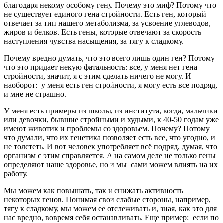
благодаря некому особому гену. Почему это миф? Потому что
не существует единого гена стройности. Есть ген, который
отвечает за тип нашего метаболизма, за усвоение углеводов,
жиров и белков. Есть гены, которые отвечают за скорость
наступления чувства насыщения, за тягу к сладкому.
Почему вредно думать, что это всего лишь один ген? Потому
что это придает некую фатальность: все, у меня нет гена
стройности, значит, я с этим сделать ничего не могу. И
наоборот: у меня есть ген стройности, я могу есть все подряд,
и мне не страшно.
У меня есть примеры из школы, из института, когда, мальчики
или девочки, бывшие стройными и худыми, к 40-50 годам уже
имеют животик и проблемы со здоровьем. Почему? Потому
что думали, что их генетика позволяет есть все, что угодно, и
не толстеть. И вот человек употребляет всё подряд, думая, что
организм с этим справляется. А на самом деле не только гены
определяют наше здоровье, но и мы сами можем влиять на их
работу.
Мы можем как повышать, так и снижать активность
некоторых генов. Понимая свои слабые стороны, например,
тягу к сладкому, мы можем ее отслеживать и, зная, как это для
нас вредно, вовремя себя останавливать. Еще пример: если по