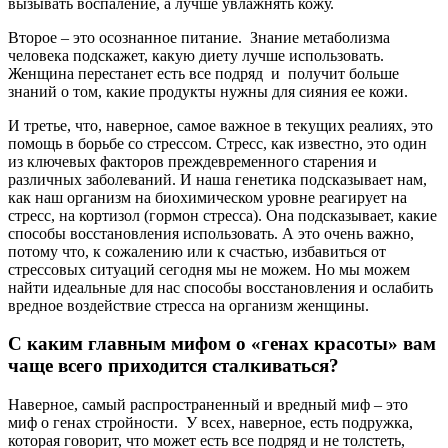
вызывать воспаление, а лучше увлажнять кожу.
Второе – это осознанное питание. Знание метаболизма
человека подскажет, какую диету лучше использовать.
Женщина перестанет есть все подряд и получит больше
знаний о том, какие продукты нужны для сияния ее кожи.
И третье, что, наверное, самое важное в текущих реалиях, это
помощь в борьбе со стрессом. Стресс, как известно, это один
из ключевых факторов преждевременного старения и
различных заболеваний. И наша генетика подсказывает нам,
как наш организм на биохимическом уровне реагирует на
стресс, на кортизол (гормон стресса). Она подсказывает, какие
способы восстановления использовать. А это очень важно,
потому что, к сожалению или к счастью, избавиться от
стрессовых ситуаций сегодня мы не можем. Но мы можем
найти идеальные для нас способы восстановления и ослабить
вредное воздействие стресса на организм женщины.
С каким главным мифом о «генах красоты» вам
чаще всего приходится сталкиваться?
Наверное, самый распространенный и вредный миф – это
миф о генах стройности. У всех, наверное, есть подружка,
которая говорит, что может есть все подряд и не толстеть,