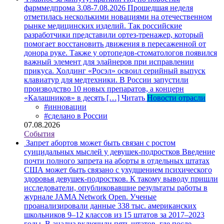
фарммедпрома 3.08-7.08.2026
Прошедшая неделя
отметилась несколькими новациями на отечественном
рынке медицинских изделий. Так российские
разработчики представили ортез-тренажер, который
помогает восстановить движения в пересаженной от
донора руке. Также у ортопедов-стоматологов появился
важный элемент для элайнеров при исправлении
прикуса. Холдинг «Росэл» освоил серийный выпуск
клавиатур для медтехники. В России запустили
производство 10 новых препаратов, а концерн
«Калашников» в десять […]
Читать
Новости отрасли
#инновации
#сделано в России
07.08.2026
События
Запрет абортов может быть связан с ростом
суицидальных мыслей у девушек-подростков
Введение
почти полного запрета на аборты в отдельных штатах
США может быть связано с ухудшением психического
здоровья девушек-подростков. К такому выводу пришли
исследователи, опубликовавшие результаты работы в
журнале JAMA Network Open. Ученые
проанализировали данные 338 тыс. американских
школьников 9–12 классов из 15 штатов за 2017–2023
годы. В анализ включили пять штатов, где после