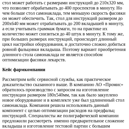
стол может работать с размерами инструкций до 210х320 мм,
что позволяет обрабатывать до 400 проспектов в минуту. Но
чем больше стол самонаклада, тем меньшую скорость фасовки
он может обеспечить. Так, стол для инструкций размером до
200х640 мм может отрабатывать до 200 вкладышей в минуту,
а если учитывать граммаж бумаги, то на практике их
количество может снизиться до 40 штук в минуту. К тому же,
при больших размерах инструкций, происходит длинный
цикл настройки оборудования, и достаточно сложно добиться
ровной фальцовки вкладыша. Поэтому вариант приобретения
длинного стола самонаклада не является способом
оптимизации фасовки лекарств.
Кейс фармкомпании
Рассмотрим кейс сервисной службы, как практическое
доказательство сказанного выше. В компанию АО «Промис»
обратилось производство с запросом на изготовление
инструкции размером 180х540мм, так как было закуплено
новое оборудование и в комплекте уже был удлиненный стол
самонаклада. Компания решила использовать данный
компонент с целью оптимизации расходов на предфальц
инструкций. Специалисты же полиграфической компании
предложили рассмотреть именно предварительное сложение
вкладыша и изготовление тестовой партии с большим