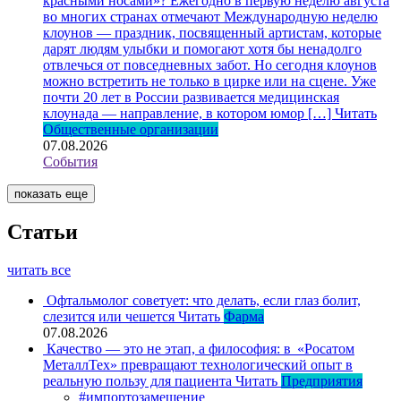
красными носами»?
Ежегодно в первую неделю августа
во многих странах отмечают Международную неделю
клоунов — праздник, посвященный артистам, которые
дарят людям улыбки и помогают хотя бы ненадолго
отвлечься от повседневных забот. Но сегодня клоунов
можно встретить не только в цирке или на сцене. Уже
почти 20 лет в России развивается медицинская
клоунада — направление, в котором юмор […]
Читать
Общественные организации
07.08.2026
События
показать еще
Статьи
читать все
Офтальмолог советует: что делать, если глаз болит,
слезится или чешется
Читать
Фарма
07.08.2026
Качество — это не этап, а философия: в «Росатом
МеталлТех» превращают технологический опыт в
реальную пользу для пациента
Читать
Предприятия
#импортозамещение