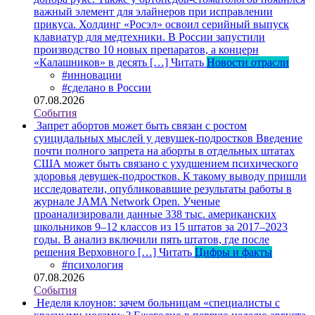
важный элемент для элайнеров при исправлении
прикуса. Холдинг «Росэл» освоил серийный выпуск
клавиатур для медтехники. В России запустили
производство 10 новых препаратов, а концерн
«Калашников» в десять […]
Читать
Новости отрасли
#инновации
#сделано в России
07.08.2026
События
Запрет абортов может быть связан с ростом
суицидальных мыслей у девушек-подростков
Введение
почти полного запрета на аборты в отдельных штатах
США может быть связано с ухудшением психического
здоровья девушек-подростков. К такому выводу пришли
исследователи, опубликовавшие результаты работы в
журнале JAMA Network Open. Ученые
проанализировали данные 338 тыс. американских
школьников 9–12 классов из 15 штатов за 2017–2023
годы. В анализ включили пять штатов, где после
решения Верховного […]
Читать
Цифры и факты
#психология
07.08.2026
События
Неделя клоунов: зачем больницам «специалисты с