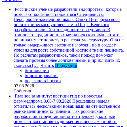
Российские ученые разработали эндопротезы, которые
помогают кости восстановиться
Специалисты
Передовой инженерной школы Санкт-Петербургского
политехнического университета Петра Великого
разработали новый тип эндопротезов суставов. В
отличие от традиционных металлических имплантатов,
новинка имеет пористую решетчатую структуру. Она не
только выдерживает высокие нагрузки, но и создает
условия для роста собственной костной ткани пациента.
По расчетам разработчиков, такой подход поможет
сделать протезы более долговечными и приблизить их
свойства […]
Читать
Продукция
#инновации
#протезирование
#сделано в России
07.08.2026
События
Главное за минуту: краткий гид по новостям
фарммедпрома 3.08-7.08.2026
Прошедшая неделя
отметилась несколькими новациями на отечественном
рынке медицинских изделий. Так российские
разработчики представили ортез-тренажер, который
помогает восстановить движения в пересаженной от
донора руке. Также у ортопедов-стоматологов появился