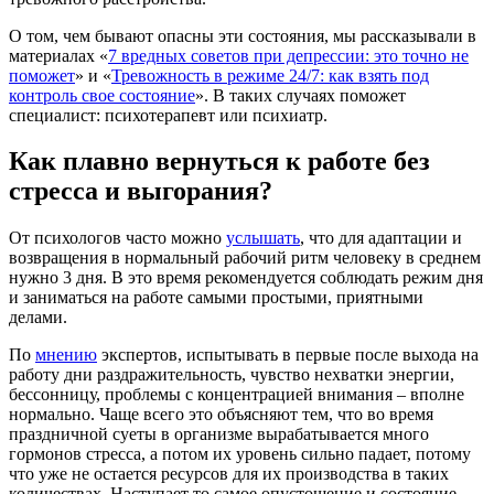
О том, чем бывают опасны эти состояния, мы рассказывали в
материалах «
7 вредных советов при депрессии: это точно не
поможет
» и «
Тревожность в режиме 24/7: как взять под
контроль свое состояние
». В таких случаях поможет
специалист: психотерапевт или психиатр.
Как плавно вернуться к работе без
стресса и выгорания?
От психологов часто можно
услышать
, что для адаптации и
возвращения в нормальный рабочий ритм человеку в среднем
нужно 3 дня. В это время рекомендуется соблюдать режим дня
и заниматься на работе самыми простыми, приятными
делами.
По
мнению
экспертов, испытывать в первые после выхода на
работу дни раздражительность, чувство нехватки энергии,
бессонницу, проблемы с концентрацией внимания – вполне
нормально. Чаще всего это объясняют тем, что во время
праздничной суеты в организме вырабатывается много
гормонов стресса, а потом их уровень сильно падает, потому
что уже не остается ресурсов для их производства в таких
количествах. Наступает то самое опустошение и состояние,