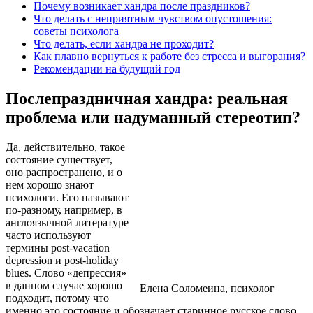
Почему возникает хандра после праздников?
Что делать с неприятным чувством опустошения:
советы психолога
Что делать, если хандра не проходит?
Как плавно вернуться к работе без стресса и выгорания?
Рекомендации на будущий год
Послепраздничная хандра: реальная
проблема или надуманный стереотип?
Да, действительно, такое
состояние существует,
оно распространено, и о
нем хорошо знают
психологи. Его называют
по-разному, например, в
англоязычной литературе
часто используют
термины post-vacation
depression и post-holiday
blues. Слово «депрессия»
в данном случае хорошо
Елена Соломеина, психолог
подходит, потому что
именно это состояние и обозначает старинное русское слово