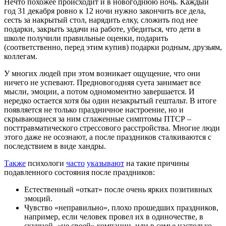
Нечто похожее происходит и в новогоднюю ночь. Каждый
год 31 декабря ровно к 12 ночи нужно закончить все дела,
сесть за накрытый стол, нарядить елку, сложить под нее
подарки, закрыть задачи на работе, убедиться, что дети в
школе получили правильные оценки, подарить
(соответственно, перед этим купив) подарки родным, друзьям,
коллегам.
У многих людей при этом возникает ощущение, что они
ничего не успевают. Предновогодняя суета занимает все
мысли, эмоции, а потом одномоментно завершается. И
нередко остается хотя бы один незакрытый гештальт. В итоге
появляется не только праздничное настроение, но и
скрывающиеся за ним сглаженные симптомы ПТСР –
посттравматического стрессового расстройства. Многие люди
этого даже не осознают, а после праздников сталкиваются с
последствием в виде хандры.
Также
психологи
часто
указывают
на такие причины
подавленного состояния после праздников:
Естественный «откат» после очень ярких позитивных
эмоций.
Чувство «неправильно», плохо прошедших праздников,
например, если человек провел их в одиночестве, в
скучной, «не своей» компании, или в семье настолько