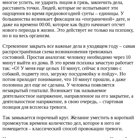
многое успеть, не ударить лицом в грязь, закончить дела,
расставить точки. Людей, которые не испытывают эти
ощущения во время предновогодней суеты – единицы. У
большинства возникает фиксация на «пограничной» дате, и
даже на времени 00:00, которое как будто начинает отсчет
нового периода в жизни. Это действует не только на психику,
но и на весь организм.
Стремление закрыть все важные дела в уходящем году – самая
распространённая схема возникновения тревожных
состояний. Простая аналогия: человеку необходимо через 10
минут выйти из дома. В это время психика зачастую работает
так: «О! У меня еще целых 10 минут, сейчас я погуляю с
собакой, подмету пол, загружу посудомойку и пойду». Но
потом приходит понимание, что 10 минут прошли, а даже
половина дел еще не сделана. У человека появляется
незакрытый гештальт. Возникает так называемое
деятельностное напряжение, направленное на его закрытие, а
деятельностное напряжение, в свою очередь, – стартовая
позиция для всплеска тревоги.
Так замыкается порочный круг. Желание уместить в короткий
промежуток времени количество дел, которое в него не
помещается – классический способ провокации тревоги.