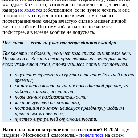
«хандра». К счастью, в отличие от клинической депрессии,
хандра
не является
заболеванием, ее не нужно лечить, и она
проходит сама спустя некоторое время. Тем не менее
послепраздничная хандра зачастую сильно мешает личной
жизни и работе. Поэтому избавиться от нее хочется
побыстрее, а в идеале вообще не допускать.
Чек-лист — есть ли у вас послепраздничная хандра
Так как это не болезнь, то и четкого списка симптомов нет.
Но можно выделить некоторые проявления, которые чаще
всего указывают люди, столкнувшиеся с этим состоянием:
ощущение тревоги или грусти в течение большей части
времени;
страх перед возвращением к повседневной рутине, на
работу, в школу, институт;
повышенная раздражительность;
частое чувство беспокойства;
ностальгия по закончившемуся празднику, ушедшим
приятным мгновениям;
чувство внутренней опустошенности.
Насколько часто встречается это состояние?
В 2024 году
издание «Московский комсомолец»
поделилось
на своем