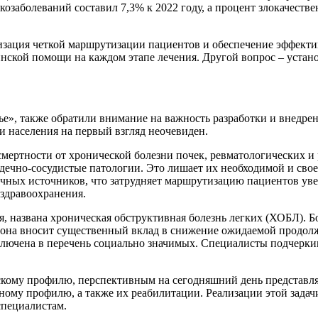
козаболеваний составил 7,3% к 2022 году, а процент злокачеств
изация четкой маршрутизации пациентов и обеспечение эффект
инской помощи на каждом этапе лечения. Другой вопрос – уста
е», также обратили внимание на важность разработки и внедрен
и населения на первый взгляд неочевиден.
мертности от хронической болезни почек, ревматологических и 
дечно-сосудистые патологии. Это лишает их необходимой и сво
ичных источников, что затрудняет маршрутизацию пациентов у
здравоохранения.
я, названа хроническая обструктивная болезнь легких (ХОБЛ).
то она вносит существенный вклад в снижение ожидаемой продолж
включена в перечень социально значимых. Специалисты подчерк
скому профилю, перспективным на сегодняшний день представл
ому профилю, а также их реабилитации. Реализации этой задач
специалистам.