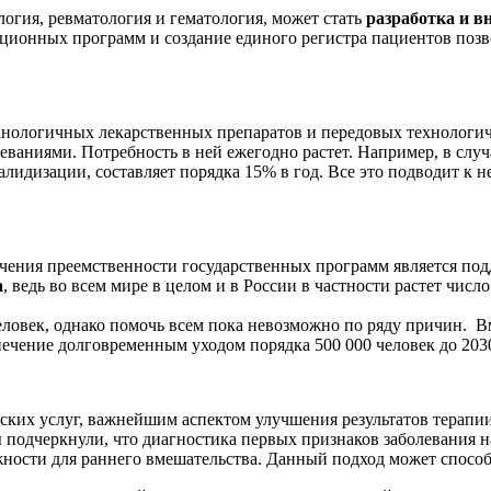
огия, ревматология и гематология, может стать
разработка и в
ционных программ и создание единого регистра пациентов позв
нологичных лекарственных препаратов и передовых технологич
еваниями. Потребность в ней ежегодно растет. Например, в случ
лидизации, составляет порядка 15% в год. Все это подводит к 
чения преемственности государственных программ является под
а
, ведь во всем мире в целом и в России в частности растет чи
человек, однако помочь всем пока невозможно по ряду причин. В
ечение долговременным уходом порядка 500 000 человек до 2030
ских услуг, важнейшим аспектом улучшения результатов терапи
подчеркнули, что диагностика первых признаков заболевания на
ности для раннего вмешательства. Данный подход может способ