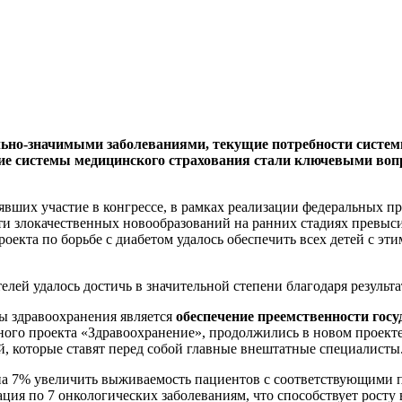
ально-значимыми заболеваниями, текущие потребности систе
тие системы медицинского страхования стали ключевыми воп
явших участие в конгрессе, в рамках реализации федеральных п
ти злокачественных новообразований на ранних стадиях превыси
проекта по борьбе с диабетом удалось обеспечить всех детей с 
ей удалось достичь в значительной степени благодаря результа
ы здравоохранения является
обеспечение преемственности гос
ного проекта «Здравоохранение», продолжились в новом проект
, которые ставят перед собой главные внештатные специалисты
я на 7% увеличить выживаемость пациентов с соответствующими 
ация по 7 онкологических заболеваниям, что способствует росту