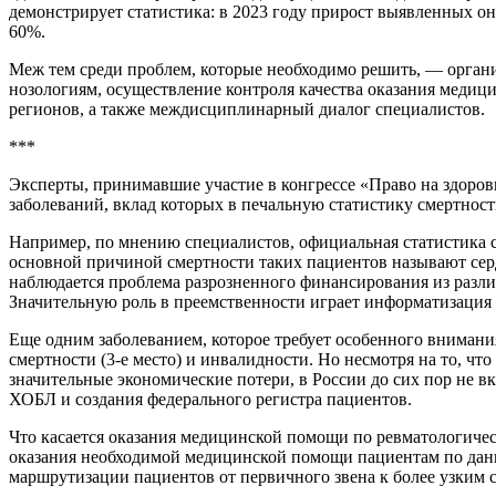
демонстрирует статистика: в 2023 году прирост выявленных он
60%.
Меж тем среди проблем, которые необходимо решить, — орган
нозологиям, осуществление контроля качества оказания медиц
регионов, а также междисциплинарный диалог специалистов.
***
Эксперты, принимавшие участие в конгрессе «Право на здоровь
заболеваний, вклад которых в печальную статистику смертност
Например, по мнению специалистов, официальная статистика с
основной причиной смертности таких пациентов называют сер
наблюдается проблема разрозненного финансирования из разл
Значительную роль в преемственности играет информатизация 
Еще одним заболеванием, которое требует особенного внимани
смертности (3-е место) и инвалидности. Но несмотря на то, ч
значительные экономические потери, в России до сих пор не 
ХОБЛ и создания федерального регистра пациентов.
Что касается оказания медицинской помощи по ревматологиче
оказания необходимой медицинской помощи пациентам по данн
маршрутизации пациентов от первичного звена к более узким 