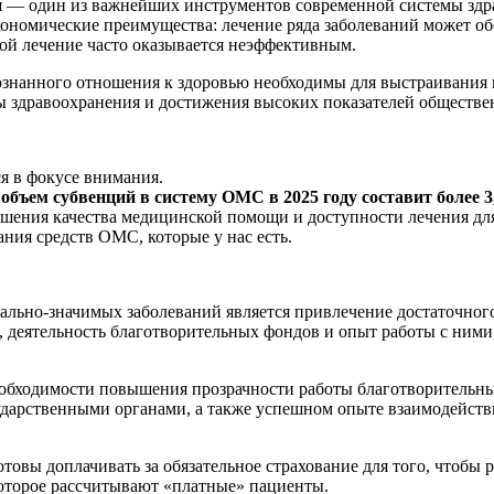
я — один из важнейших инструментов современной системы здр
омические преимущества: лечение ряда заболеваний может обой
ой лечение часто оказывается неэффективным.
ознанного отношения к здоровью необходимы для выстраивани
мы здравоохранения и достижения высоких показателей обществе
 в фокусе внимания.
,
объем субвенций в систему ОМС в 2025 году составит более 3
чшения качества медицинской помощи и доступности лечения для
ния средств ОМС, которые у нас есть.
ально-значимых заболеваний является привлечение достаточно
+, деятельность благотворительных фондов и опыт работы с ним
еобходимости повышения прозрачности работы благотворительны
сударственными органами, а также успешном опыте взаимодейс
товы доплачивать за обязательное страхование для того, чтобы 
которое рассчитывают «платные» пациенты.