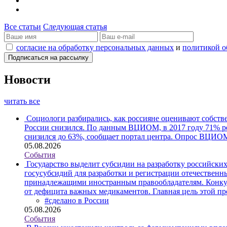
Все статьи
Следующая статья
согласие на обработку персональных данных
и
политикой о
Новости
читать все
Социологи разбирались, как россияне оценивают собств
России снизился. По данным ВЦИОМ, в 2017 году 71% рес
снизился до 63%, сообщает портал центра. Опрос ВЦИОМ
05.08.2026
События
Государство выделит субсидии на разработку российски
госусубсидий для разработки и регистрации отечественн
принадлежащими иностранным правообладателям. Конкурс
от дефицита важных медикаментов. Главная цель этой 
#сделано в России
05.08.2026
События