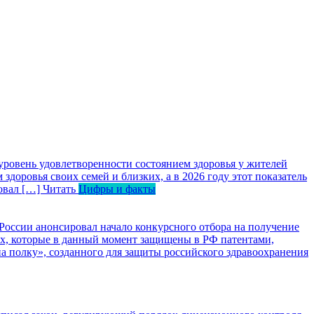
уровень удовлетворенности состоянием здоровья у жителей
оровья своих семей и близких, а в 2026 году этот показатель
ровал […]
Читать
Цифры и факты
оссии анонсировал начало конкурсного отбора на получение
вах, которые в данный момент защищены в РФ патентами,
 полку», созданного для защиты российского здравоохранения