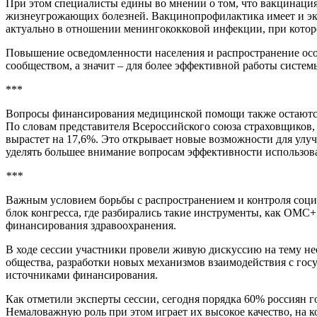
При этом специалисты едины во мнении о том, что вакцинаци
жизнеугрожающих болезней. Вакцинопрофилактика имеет и экон
актуально в отношении менингококковой инфекции, при котор
Повышение осведомленности населения и распространение ос
сообществом, а значит – для более эффективной работы систе
***
Вопросы финансирования медицинской помощи также остаются
По словам представителя Всероссийского союза страховщиков
вырастет на 17,6%. Это открывает новые возможности для улу
уделять большее внимание вопросам эффективности использова
***
Важным условием борьбы с распространением и контроля соци
блок конгресса, где разбирались такие инструменты, как ОМС
финансирования здравоохранения.
В ходе сессии участники провели живую дискуссию на тему н
общества, разработки новых механизмов взаимодействия с го
источниками финансирования.
Как отметили эксперты сессии, сегодня порядка 60% россиян го
Немаловажную роль при этом играет их высокое качество, на 