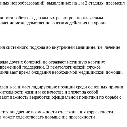
енных новообразований, выявленных на 1 и 2 стадиях, превысил
ивности работы федеральных регистров по ключевым
новление межведомственного взаимодействия на уровне
ия системного подхода во внутренней медицине, т.е. лечение
ряда других болезней не отражает истинную картину:
евременной поддержки. В гематологической службе
величивает время ожидания необходимой медицинской помощи.
 Болезнь занимает лидирующие позиции среди основных причин
ительности жизни и ее качества и влечет за собой
ивают важность выработки официальной политики по борьбе с
яется внедрение возможности отслеживания корректности
и может содействовать повышение прозрачности