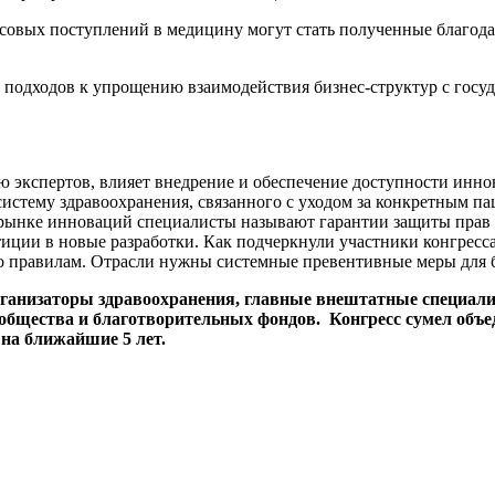
овых поступлений в медицину могут стать полученные благодар
 подходов к упрощению взаимодействия бизнес-структур с госу
 экспертов, влияет внедрение и обеспечение доступности инно
истему здравоохранения, связанного с уходом за конкретным пац
ынке инноваций специалисты называют гарантии защиты прав и
иции в новые разработки. Как подчеркнули участники конгресса
о правилам. Отрасли нужны системные превентивные меры для 
организаторы здравоохранения, главные внештатные специали
сообщества и благотворительных фондов. Конгресс сумел об
на ближайшие 5 лет.