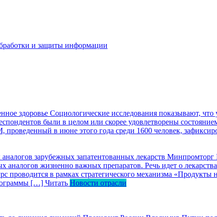
бработки и защиты информации
енное здоровье
Социологические исследования показывают, что 
пондентов были в целом или скорее удовлетворены состоянием зд
, проведенный в июне этого года среди 1600 человек, зафикси
х аналогов зарубежных запатентованных лекарств
Минпромторг Р
ых аналогов жизненно важных препаратов. Речь идет о лекарст
 проводится в рамках стратегического механизма «Продукты на
программы […]
Читать
Новости отрасли