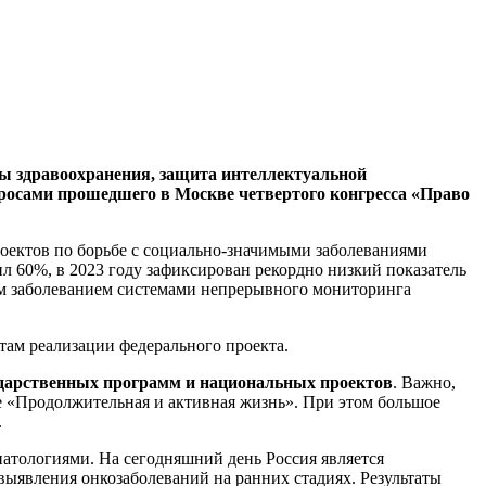
мы здравоохранения, защита интеллектуальной
росами прошедшего в Москве четвертого конгресса «Право
роектов по борьбе с социально-значимыми заболеваниями
л 60%, в 2023 году зафиксирован рекордно низкий показатель
этим заболеванием системами непрерывного мониторинга
там реализации федерального проекта.
ударственных программ и национальных проектов
. Важно,
е «Продолжительная и активная жизнь». При этом большое
.
патологиями. На сегодняшний день Россия является
 выявления онкозаболеваний на ранних стадиях. Результаты