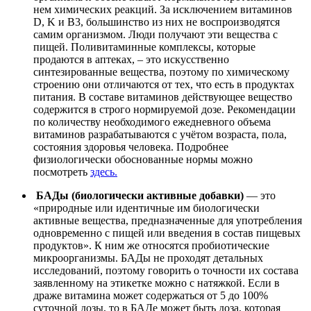
нем химических реакций. За исключением витаминов
D, K и В3, большинство из них не воспроизводятся
самим организмом. Люди получают эти вещества с
пищей. Поливитаминные комплексы, которые
продаются в аптеках, – это искусственно
синтезированные вещества, поэтому по химическому
строению они отличаются от тех, что есть в продуктах
питания. В составе витаминов действующее вещество
содержится в строго нормируемой дозе. Рекомендации
по количеству необходимого ежедневного объема
витаминов разрабатываются с учётом возраста, пола,
состояния здоровья человека. Подробнее
физиологически обоснованные нормы можно
посмотреть
здесь.
БАДы (биологически активные добавки)
— это
«природные или идентичные им биологически
активные вещества, предназначенные для употребления
одновременно с пищей или введения в состав пищевых
продуктов». К ним же относятся пробиотические
микроорганизмы. БАДы не проходят детальных
исследований, поэтому говорить о точности их состава
заявленному на этикетке можно с натяжкой. Если в
драже витамина может содержаться от 5 до 100%
суточной дозы, то в БАДе может быть доза, которая