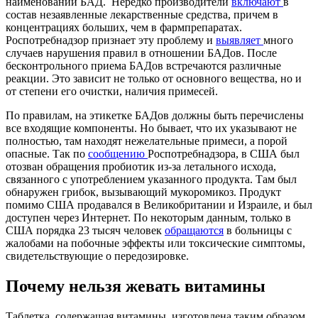
наименований БАД. Нередко производители
включают
в
состав незаявленные лекарственные средства, причем в
концентрациях больших, чем в фармпрепаратах.
Роспотребнадзор признает эту проблему и
выявляет
много
случаев нарушения правил в отношении БАДов. После
бесконтрольного приема БАДов встречаются различные
реакции. Это зависит не только от основного вещества, но и
от степени его очистки, наличия примесей.
По правилам, на этикетке БАДов должны быть перечислены
все входящие компоненты. Но бывает, что их указывают не
полностью, там находят нежелательные примеси, а порой
опасные. Так по
сообщению
Роспотребнадзора, в США был
отозван обращения пробиотик из-за летального исхода,
связанного с употреблением указанного продукта. Там был
обнаружен грибок, вызывающий мукоромикоз. Продукт
помимо США продавался в Великобритании и Израиле, и был
доступен через Интернет. По некоторым данным, только в
США порядка 23 тысяч человек
обращаются
в больницы с
жалобами на побочные эффекты или токсические симптомы,
свидетельствующие о передозировке.
Почему нельзя жевать витамины
Таблетка, содержащая витамины, изготовлена таким образом,