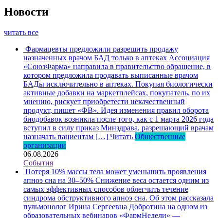
Новости
читать все
Фармацевты предложили разрешить продажу
назначенных врачом БАД только в аптеках
Ассоциация
«СоюзФарма» направила в правительство обращение, в
котором предложила продавать выписанные врачом
БАДы исключительно в аптеках. Покупая биологически
активные добавки на маркетплейсах, покупатель, по их
мнению, рискует приобретести некачественный
продукт, пишет «ФВ». Идея изменения правил оборота
биодобавок возникла после того, как с 1 марта 2026 года
вступил в силу приказ Минздрава, разрешающий врачам
назначать пациентам […]
Читать
Общественные
организации
06.08.2026
События
Потеря 10% массы тела может уменьшить проявления
апноэ сна на 30–50%
Снижение веса остается одним из
самых эффективных способов облегчить течение
синдрома обструктивного апноэ сна. Об этом рассказала
пульмонолог Ирина Сергеевна Добротина на одном из
образовательных вебинаров «ФармНедели» —