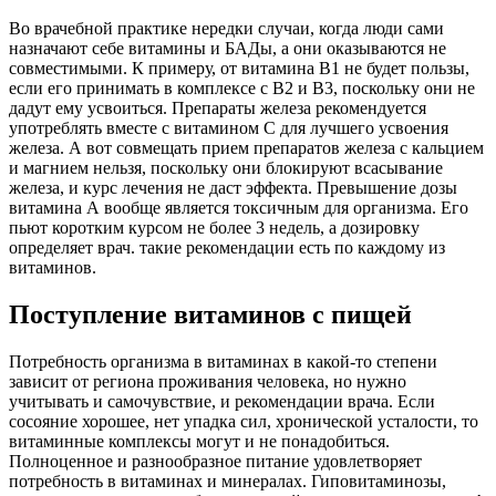
Во врачебной практике нередки случаи, когда люди сами
назначают себе витамины и БАДы, а они оказываются не
совместимыми. К примеру, от витамина В1 не будет пользы,
если его принимать в комплексе с В2 и В3, поскольку они не
дадут ему усвоиться. Препараты железа рекомендуется
употреблять вместе с витамином С для лучшего усвоения
железа. А вот совмещать прием препаратов железа с кальцием
и магнием нельзя, поскольку они блокируют всасывание
железа, и курс лечения не даст эффекта. Превышение дозы
витамина А вообще является токсичным для организма. Его
пьют коротким курсом не более 3 недель, а дозировку
определяет врач. такие рекомендации есть по каждому из
витаминов.
Поступление витаминов с пищей
Потребность организма в витаминах в какой-то степени
зависит от региона проживания человека, но нужно
учитывать и самочувствие, и рекомендации врача. Если
сосояние хорошее, нет упадка сил, хронической усталости, то
витаминные комплексы могут и не понадобиться.
Полноценное и разнообразное питание удовлетворяет
потребность в витаминах и минералах. Гиповитаминозы,