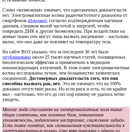
Слово «возможная» означает, что однозначных доказательств
нет. Электромагнитные волны радиочастотного диапазона от
смартфонов
обладают
, согласно подтвержденным научным
данным, слишком малой частотой и энергией, чтобы
повредить ДНК и другие биомолекулы. При воздействии на
живые ткани они могут лишь вызвать нагревание – настолько
малое, что оно даже не повлияет на температуру тела.
На сайте ВОЗ указано, что за последние 30 лет было
опубликовано
около 25 тысяч научных статей, посвященных
биологическим эффектам и применению в медицине
неионизирующих излучений. В этом плане электромагнитные
волны исследованы лучше, чем большинство химических
соединений.
Достоверных доказательств того, что они
способны вызвать рак, нет.
Это не означает, что на 100%
доказано отсутствие риска. Но если риск и есть, то он крайне
мал – настолько, что его до сих пор никому не удалось четко
увидеть.
Многие люди списывают на электромагнитные поля такие
общие симптомы, как головные боли, повышенная
утомляемость, подавленное настроение, сниженное либидо.
Есть такое понятие, как «повышенная чувствительность к
электромагнитным полям» (она ярко показана у одного из