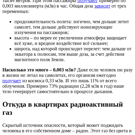
тысяч метров. При этом пассажиры
получают
примерно по
0,003 миллизиверта (м3в) в час. Общая доза
зависит
от трех
переменных:
продолжительность полета: логично, чем дольше летит
самолет, тем дольше действуют ионизирующие
излучения на пассажиров;
высота – по мерее ее увеличения атмосфера защищает
всё хуже, и вредное воздействие всё сильнее;
широта, над которой происходит перелет: чем дальше от
экватора к полюсам, тем выше доза, за счет действия
магнитного поля Земли.
Насколько это много – 0,003 м3в?
Даже если человек ни разу
в жизни не летал на самолетах, его организм ежегодно
получает
из космоса 0,33 м3в. И это лишь 11% от всего
облучения. Примерно 73% радиации (2,28 м3в в год) наше
тело генерирует самостоятельно в процессе дыхания.
Откуда в квартирах радиоактивный
газ
Скрытый источник опасности, который может поджидать
человека в его собственном доме – радон. Этот газ без цвета и