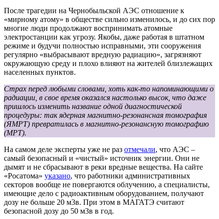
После трагедии на Чернобыльской АЭС отношение к
«мирному атому» в обществе сильно изменилось, и до сих пор
многие люди продолжают воспринимать атомные
электростанции как угрозу. Якобы, даже работая в штатном
режиме и будучи полностью исправными, эти сооружения
регулярно «выбрасывают вредную радиацию», загрязняют
окружающую среду и плохо влияют на жителей близлежащих
населенных пунктов.
Страх перед любыми словами, хоть как-то напоминающими о
радиации, в свое время оказался настолько высок, что даже
пришлось изменить название одной диагностической
процедуры: так ядерная магнитно-резонансная томография
(ЯМРТ) превратилась в магнитно-резонансную томографию
(МРТ).
На самом деле эксперты уже не раз
отмечали
, что АЭС –
самый безопасный и «чистый» источник энергии. Они не
дымят и не сбрасывают в реки вредные вещества. На сайте
«Росатома»
указано
, что работники административных
секторов вообще не повергаются облучению, а специалисты,
имеющие дело с радиоактивным оборудованием, получают
дозу не больше 20 м3в. При этом в МАГАТЭ считают
безопасной дозу до 50 м3в в год.