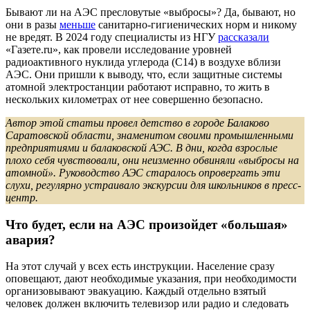
Бывают ли на АЭС пресловутые «выбросы»? Да, бывают, но
они в разы
меньше
санитарно-гигиенических норм и никому
не вредят. В 2024 году специалисты из НГУ
рассказали
«Газете.ru», как провели исследование уровней
радиоактивного нуклида углерода (C14) в воздухе вблизи
АЭС. Они пришли к выводу, что, если защитные системы
атомной электростанции работают исправно, то жить в
нескольких километрах от нее совершенно безопасно.
Автор этой статьи провел детство в городе Балаково
Саратовской области, знаменитом своими промышленными
предприятиями и балаковской АЭС. В дни, когда взрослые
плохо себя чувствовали, они неизменно обвиняли «выбросы на
атомной». Руководство АЭС старалось опровергать эти
слухи, регулярно устраивало экскурсии для школьников в пресс-
центр.
Что будет, если на АЭС произойдет «большая»
авария?
На этот случай у всех есть инструкции. Население сразу
оповещают, дают необходимые указания, при необходимости
организовывают эвакуацию. Каждый отдельно взятый
человек должен включить телевизор или радио и следовать