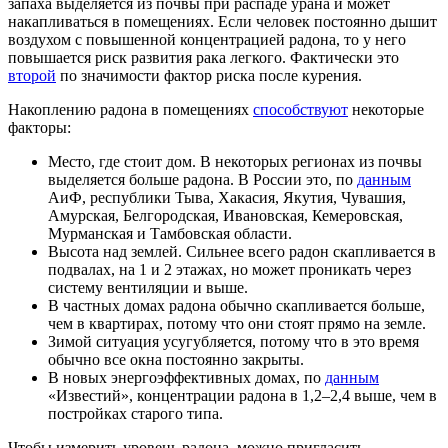
запаха выделяется из почвы при распаде урана и может
накапливаться в помещениях. Если человек постоянно дышит
воздухом с повышенной концентрацией радона, то у него
повышается риск развития рака легкого. Фактически это
второй
по значимости фактор риска после курения.
Накоплению радона в помещениях
способствуют
некоторые
факторы:
Место, где стоит дом. В некоторых регионах из почвы
выделяется больше радона. В России это, по
данным
АиФ, республики Тыва, Хакасия, Якутия, Чувашия,
Амурская, Белгородская, Ивановская, Кемеровская,
Мурманская и Тамбовская области.
Высота над землей. Сильнее всего радон скапливается в
подвалах, на 1 и 2 этажах, но может проникать через
систему вентиляции и выше.
В частных домах радона обычно скапливается больше,
чем в квартирах, потому что они стоят прямо на земле.
Зимой ситуация усугубляется, потому что в это время
обычно все окна постоянно закрыты.
В новых энергоэффективных домах, по
данным
«Известий», концентрации радона в 1,2–2,4 выше, чем в
постройках старого типа.
Чтобы измерить уровень радона, можно пригласить