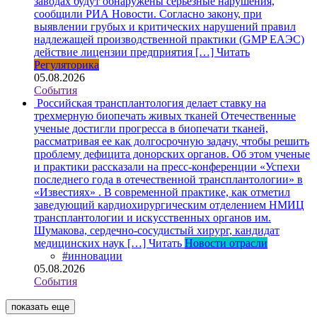
заводах будут обнаружены серьезные нарушения,
сообщили РИА Новости. Согласно закону, при
выявлении грубых и критических нарушений правил
надлежащей производственной практики (GMP ЕАЭС)
действие лицензии предприятия […]
Читать
Регуляторика
05.08.2026
События
Российская трансплантология делает ставку на
трехмерную биопечать живых тканей
Отечественные
ученые достигли прогресса в биопечати тканей,
рассматривая ее как долгосрочную задачу, чтобы решить
проблему дефицита донорских органов. Об этом ученые
и практики рассказали на пресс-конференции «Успехи
последнего года в отечественной трансплантологии» в
«Известиях» . В современной практике, как отметил
заведующий кардиохирургическим отделением НМИЦ
трансплантологии и искусственных органов им.
Шумакова, сердечно-сосудистый хирург, кандидат
медицинских наук […]
Читать
Новости отрасли
#инновации
05.08.2026
События
показать еще