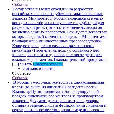
События
Государство выделит субсидии на разработку
российских аналогов зарубежных запатентованных
лекарств
Минпромторг России анонсировал начало
конкурсного отбора на получение госусубсидий для
разработки и регистрации отечественных аналогов
жизненно важных препаратов. Речь идет о лекарствах,
которые в данный момент защищены в РФ патентами,
принадлежащими иностранным правообладателям.
Конкурс проводится в рамках стратегического
механизма «Продукты на полку», созданного для
защиты российского здравоохранения от дефицита
важных медикаментов. Главная цель этой программы
[…]
Читать
Новости отрасли
#сделано в России
05.08.2026
События
В России ужесточили контроль за фармкомпаниями
вплоть до лишения лицензий
Президент России
Владимир Путин подписал закон, регулирующий
порядок лицензионного контроля за производством
лекарств. Документ дает право контролирующим
органам временно лишать фармкомпании лицензий и
сертификатов соответствия, если в ходе проверок на