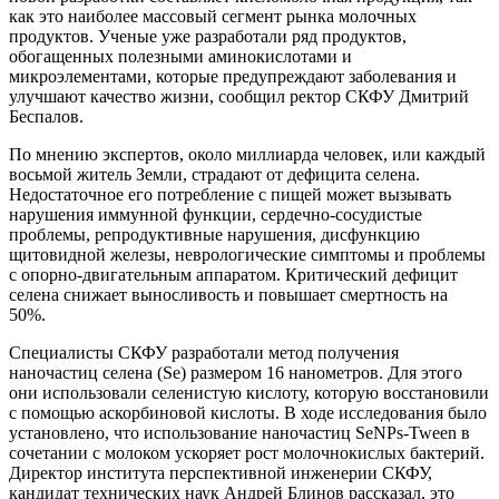
как это наиболее массовый сегмент рынка молочных
продуктов. Ученые уже разработали ряд продуктов,
обогащенных полезными аминокислотами и
микроэлементами, которые предупреждают заболевания и
улучшают качество жизни, сообщил ректор СКФУ Дмитрий
Беспалов.
По мнению экспертов, около миллиарда человек, или каждый
восьмой житель Земли, страдают от дефицита селена.
Недостаточное его потребление с пищей может вызывать
нарушения иммунной функции, сердечно-сосудистые
проблемы, репродуктивные нарушения, дисфункцию
щитовидной железы, неврологические симптомы и проблемы
с опорно-двигательным аппаратом. Критический дефицит
селена снижает выносливость и повышает смертность на
50%.
Специалисты СКФУ разработали метод получения
наночастиц селена (Se) размером 16 нанометров. Для этого
они использовали селенистую кислоту, которую восстановили
с помощью аскорбиновой кислоты. В ходе исследования было
установлено, что использование наночастиц SeNPs-Tween в
сочетании с молоком ускоряет рост молочнокислых бактерий.
Директор института перспективной инженерии СКФУ,
кандидат технических наук Андрей Блинов рассказал, это