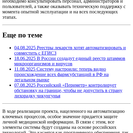
необходимо консультировать персонал, администраторов и
пользователей, а также оказывать техническую поддержку с
момента опытной эксплуатации и на всех последующих
этапах.
Еще по теме
04.08.2025
Реестры лекарств хотят автоматизировать и
совместить с ЕГИСЗ
18.06.2025
В России создадут единый реестр штаммов
микроорганизмов и вирусов
11.08.2025
Систему настроили: теперь видно
происхождение всех фармсубстанций в РФ на
легальном рынке
07.08.2025
Российский «Периметр» контролирует
обстановку на границе, чтобы не допустить в страну
лихорадку чикунгунья
В ходе реализации проекта, нацеленного на автоматизацию
ключевых процессов, особое значение придается защите
личной медицинской информации. В связи с этим, все
элементы системы будут созданы на основе российских
технологий. Это касается как программного обеспечения, так