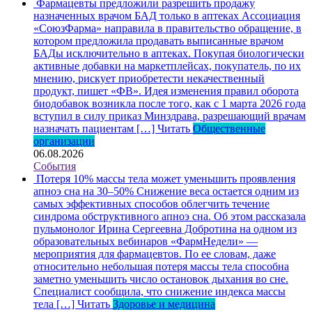
Фармацевты предложили разрешить продажу
назначенных врачом БАД только в аптеках
Ассоциация
«СоюзФарма» направила в правительство обращение, в
котором предложила продавать выписанные врачом
БАДы исключительно в аптеках. Покупая биологически
активные добавки на маркетплейсах, покупатель, по их
мнению, рискует приобретести некачественный
продукт, пишет «ФВ». Идея изменения правил оборота
биодобавок возникла после того, как с 1 марта 2026 года
вступил в силу приказ Минздрава, разрешающий врачам
назначать пациентам […]
Читать
Общественные
организации
06.08.2026
События
Потеря 10% массы тела может уменьшить проявления
апноэ сна на 30–50%
Снижение веса остается одним из
самых эффективных способов облегчить течение
синдрома обструктивного апноэ сна. Об этом рассказала
пульмонолог Ирина Сергеевна Добротина на одном из
образовательных вебинаров «ФармНедели» —
мероприятия для фармацевтов. По ее словам, даже
относительно небольшая потеря массы тела способна
заметно уменьшить число остановок дыхания во сне.
Специалист сообщила, что снижение индекса массы
тела […]
Читать
Здоровье и медицина