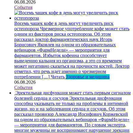
06.08.2026
События
Восемь чашек кофе в день могут увеличить риск
остеопороза
Чрезмерное употребление кофе может стать
одним из факторов риска остеопороза. Об этом
рассказал доктор фармацевтических наук Игорь
Борисович Яковлев на одном из образовательных
вебинаров «ФармНедели» — мероприятия для
фармацевтов. Избыток кофеина способствует
выведению кальция из организма, а это со временем
может негативно сказаться на прочности костей. Лектор
отметил, что речь идет именно о чрезмерном
потреблении […]
Читать
Здоровье и медицина
06.08.2026
События
Эректильная дисфункция может стать первым сигналом
болезней сердца и сосудов
Эректильная дисфункция
способна указывать не только на проблемы в интимной
жизни, но и на заболевания сердца и сосудов. Об этом
рассказал провизор Александр Иосифович Коржевский
на одном из образовательных вебинаров «ФармНедели»
— мероприятия для фармацевтов. По словам эксперта,
многие мужчины не воспринимают нарушение эрекции