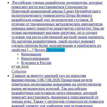
Российские ученые разработали эндопротезы, которые
помогают кости восстановиться
Специалисты
Передовой инженерной школы Санкт-Петербургского
политехнического университета Петра Великого
разработали новый тип эндопротезов суставов. В
отличие от традиционных металлических имплантатов,
новинка имеет пористую решетчатую структуру. Она не
только выдерживает высокие нагрузки, но и создает
условия для роста собственной костной ткани пациента.
По расчетам разработчиков, такой подход поможет
сделать протезы более долговечными и приблизить их
свойства […]
Читать
Продукция
#инновации
#протезирование
#сделано в России
07.08.2026
События
Главное за минуту: краткий гид по новостям
фарммедпрома 3.08-7.08.2026
Прошедшая неделя
отметилась несколькими новациями на отечественном
рынке медицинских изделий. Так российские
разработчики представили ортез-тренажер, который
помогает восстановить движения в пересаженной от
донора руке. Также у ортопедов-стоматологов появился
важный элемент для элайнеров при исправлении