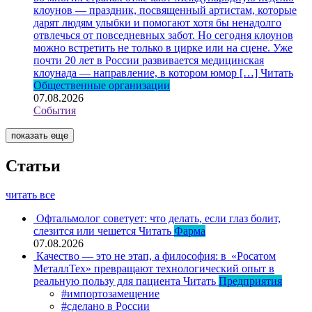
клоунов — праздник, посвященный артистам, которые
дарят людям улыбки и помогают хотя бы ненадолго
отвлечься от повседневных забот. Но сегодня клоунов
можно встретить не только в цирке или на сцене. Уже
почти 20 лет в России развивается медицинская
клоунада — направление, в котором юмор […]
Читать
Общественные организации
07.08.2026
События
показать еще
Статьи
читать все
Офтальмолог советует: что делать, если глаз болит,
слезится или чешется
Читать
Фарма
07.08.2026
Качество — это не этап, а философия: в «Росатом
МеталлТех» превращают технологический опыт в
реальную пользу для пациента
Читать
Предприятия
#импортозамещение
#сделано в России