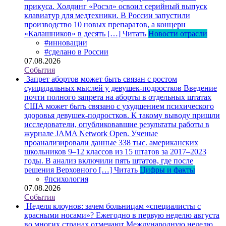
прикуса. Холдинг «Росэл» освоил серийный выпуск
клавиатур для медтехники. В России запустили
производство 10 новых препаратов, а концерн
«Калашников» в десять […]
Читать
Новости отрасли
#инновации
#сделано в России
07.08.2026
События
Запрет абортов может быть связан с ростом
суицидальных мыслей у девушек-подростков
Введение
почти полного запрета на аборты в отдельных штатах
США может быть связано с ухудшением психического
здоровья девушек-подростков. К такому выводу пришли
исследователи, опубликовавшие результаты работы в
журнале JAMA Network Open. Ученые
проанализировали данные 338 тыс. американских
школьников 9–12 классов из 15 штатов за 2017–2023
годы. В анализ включили пять штатов, где после
решения Верховного […]
Читать
Цифры и факты
#психология
07.08.2026
События
Неделя клоунов: зачем больницам «специалисты с
красными носами»?
Ежегодно в первую неделю августа
во многих странах отмечают Международную неделю