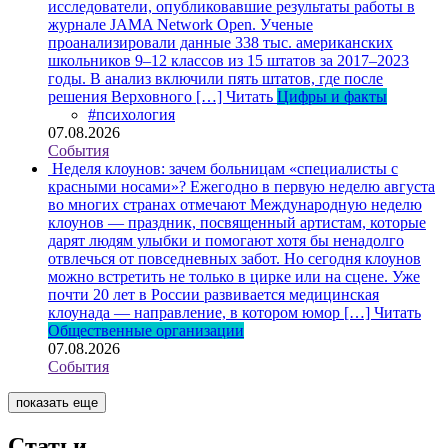
исследователи, опубликовавшие результаты работы в
журнале JAMA Network Open. Ученые
проанализировали данные 338 тыс. американских
школьников 9–12 классов из 15 штатов за 2017–2023
годы. В анализ включили пять штатов, где после
решения Верховного […]
Читать
Цифры и факты
#психология
07.08.2026
События
Неделя клоунов: зачем больницам «специалисты с
красными носами»?
Ежегодно в первую неделю августа
во многих странах отмечают Международную неделю
клоунов — праздник, посвященный артистам, которые
дарят людям улыбки и помогают хотя бы ненадолго
отвлечься от повседневных забот. Но сегодня клоунов
можно встретить не только в цирке или на сцене. Уже
почти 20 лет в России развивается медицинская
клоунада — направление, в котором юмор […]
Читать
Общественные организации
07.08.2026
События
показать еще
Статьи