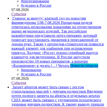
#протезирование
#сделано в России
07.08.2026
События
Главное за минуту: краткий гид по новостям
фарммедпрома 3.08-7.08.2026
Прошедшая неделя
отметилась несколькими новациями на отечественном
рынке медицинских изделий. Так российские
разработчики представили ортез-тренажер, который
помогает восстановить движения в пересаженной от
донора руке. Также у ортопедов-стоматологов появился
важный элемент для элайнеров при исправлении
прикуса. Холдинг «Росэл» освоил серийный выпуск
клавиатур для медтехники. В России запустили
производство 10 новых препаратов, а концерн
«Калашников» в десять […]
Читать
Новости отрасли
#инновации
#сделано в России
07.08.2026
События
Запрет абортов может быть связан с ростом
суицидальных мыслей у девушек-подростков
Введение
почти полного запрета на аборты в отдельных штатах
США может быть связано с ухудшением психического
здоровья девушек-подростков. К такому выводу пришли