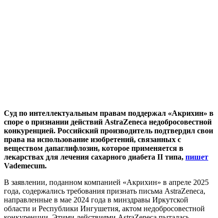
Суд по интеллектуальным правам поддержал «Акрихин» в
споре о признании действий AstraZeneca недобросовестной
конкуренцией. Российский производитель подтвердил свои
права на использование изобретений, связанных с
веществом дапаглифлозин, которое применяется в
лекарствах для лечения сахарного диабета II типа,
пишет
Vademecum.
В заявлении, поданном компанией «Акрихин» в апреле 2025
года, содержались требования признать письма AstraZeneca,
направленные в мае 2024 года в минздравы Иркутской
области и Республики Ингушетия, актом недобросовестной
конкуренции. Этими действиями AstraZeneca пыталась