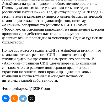
AstraZeneca на дапаглифлозин в общественное достояние.
Помимо указанных выше у компании есть еще один
российский патент № 2746132, действующий до 2028 года. В
этом патенте в качестве активного начала фармацевтической
композиции также назван дапаглифлозин, поэтому
«Акрихин» оспаривал это решение в СИП. В самой
«Форсиге», на основании разрешения на применение которой
продлили срок действия патента, используется
дапаглифлозина пропандиола моногидрат. Однако суд иск не
удовлетворил.
По поводу нового вердикта СИП в AstraZeneca заявили, что
компания считает решение СИП нетипичным на фоне
текущей судебной практики и намерена его оспорить. В
«Акрихине» позицией СИП удовлетворены. В компании
считают, что это решение подтвердило правильность
стратегии по защите своих прав и прав дженериковых
компаний в соответствии с законодательством об
интеллектуальной собственности.
Фото: perhapzzz @123RF.com