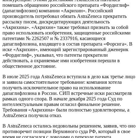
помешать обращению российского препарата «Фордиглиф»
(дапаглифлозин) компании «Акрихин». Российский
производитель потребовал обязать AstraZeneca прекратить
рассылку писем, дискредитирующих деятельность
«Акрихина». «Акрихин» также требовал признать за собой
право использовать изобретения, защищенные российскими
патентами № 2262507 и № 2337916, касающиеся
дапаглифлозина, входящего в состав препарата «Форсига». В
иске «Акрихин», имеющий зарегистрированный дженерик
«Фордиглиф», указывал, что патенты прекратили
действовать, а охраняемые ими изобретения перешли в
общественное достояние.
В июле 2025 года AstraZeneca вступила в дело как третье лицо
и заявила самостоятельное требование: компания хотела
получить исключительное право на использование
дапаглифлозина в России. СИП встречные иски рассматрелв
рамках одного спора. В начале декабря 2025 года Суд по
интеллектуальным правам огласил финальное решение.
Требования «Акрихина» были полностью удовлетворены, а
AstraZeneca получила отказ.
В AstraZeneca остались недовольны решением, заявив, что оно
противоречит позиции Верховного суда РФ, который в свое
время не согласился с доводами о переходе патента