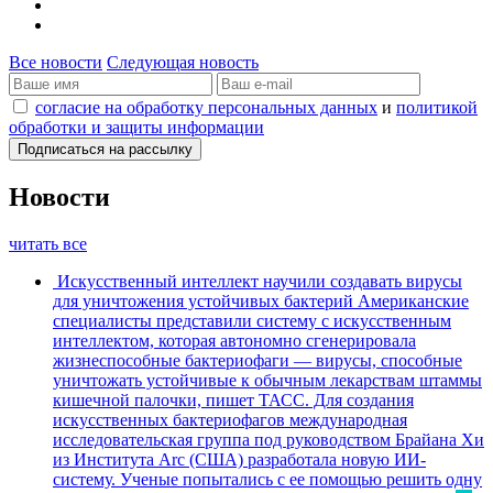
Все новости
Следующая новость
согласие на обработку персональных данных
и
политикой
обработки и защиты информации
Новости
читать все
Искусственный интеллект научили создавать вирусы
для уничтожения устойчивых бактерий
Американские
специалисты представили систему с искусственным
интеллектом, которая автономно сгенерировала
жизнеспособные бактериофаги — вирусы, способные
уничтожать устойчивые к обычным лекарствам штаммы
кишечной палочки, пишет ТАСС. Для создания
искусственных бактериофагов международная
исследовательская группа под руководством Брайана Хи
из Института Arc (США) разработала новую ИИ-
систему. Ученые попытались с ее помощью решить одну