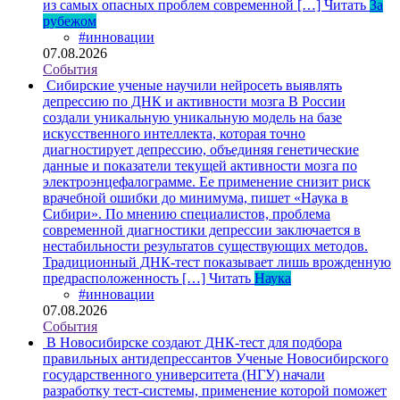
из самых опасных проблем современной […]
Читать
За
рубежом
#инновации
07.08.2026
События
Сибирские ученые научили нейросеть выявлять
депрессию по ДНК и активности мозга
В России
создали уникальную уникальную модель на базе
искусственного интеллекта, которая точно
диагностирует депрессию, объединяя генетические
данные и показатели текущей активности мозга по
электроэнцефалограмме. Ее применение снизит риск
врачебной ошибки до минимума, пишет «Наука в
Сибири». По мнению специалистов, проблема
современной диагностики депрессии заключается в
нестабильности результатов существующих методов.
Традиционный ДНК-тест показывает лишь врожденную
предрасположенность […]
Читать
Наука
#инновации
07.08.2026
События
В Новосибирске создают ДНК-тест для подбора
правильных антидепрессантов
Ученые Новосибирского
государственного университета (НГУ) начали
разработку тест-системы, применение которой поможет