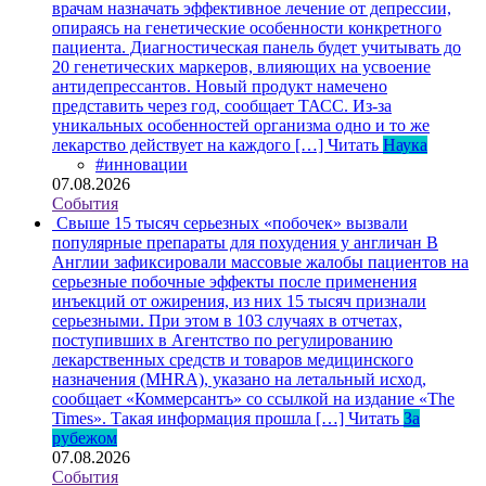
врачам назначать эффективное лечение от депрессии,
опираясь на генетические особенности конкретного
пациента. Диагностическая панель будет учитывать до
20 генетических маркеров, влияющих на усвоение
антидепрессантов. Новый продукт намечено
представить через год, сообщает ТАСС. Из-за
уникальных особенностей организма одно и то же
лекарство действует на каждого […]
Читать
Наука
#инновации
07.08.2026
События
Свыше 15 тысяч серьезных «побочек» вызвали
популярные препараты для похудения у англичан
В
Англии зафиксировали массовые жалобы пациентов на
серьезные побочные эффекты после применения
инъекций от ожирения, из них 15 тысяч признали
серьезными. При этом в 103 случаях в отчетах,
поступивших в Агентство по регулированию
лекарственных средств и товаров медицинского
назначения (MHRA), указано на летальный исход,
сообщает «Коммерсантъ» со ссылкой на издание «The
Times». Такая информация прошла […]
Читать
За
рубежом
07.08.2026
События