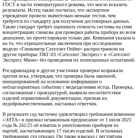
ГОСТ в части температурного режима, что могло исказить
результаты. Истец также посчитал, что экспертное
учреждение провело значительно меньше тестов, чем
требуется по стандарту для получения достоверных данных.
Также стандарт требует оценивать точность системы на семи
концентрациях глюкозы для проверки работы прибора во всем
диапазоне, но протестировали только две. Компания указала и
на то, что отрицательные заключения при исследовании
модели «Глюкометр Сателлит Online» распространили на
другие приборы: ПКГ-03 «Сателлит Экспресс» и «Сателлит
Экспресс Мини» без проведения их полноценных испытаний.
Росздравнадзор и другие участники проверки возражали
против иска, утверждая, что проверка была законной,
инициированной на основании информации о
неблагоприятных событиях с медизделиями истца. Проверка,
согласованная с прокуратурой, выявила несоответствие
изделий нормативной документации, признав их
недоброкачественными, настаивал ответчик.
В результате суд частично удовлетворил требования компании
«ЭЛТА» и признал незаконным предписание от 1 июля 2025
года № 241/25 об изъятии и уничтожении приборов из
партий, насчитывающих 17 тысяч изделий. В остальных
требованиях суд отказал. Он также взыскал с регулятора