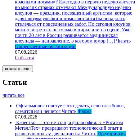
красными носами»?
Ежегодно в первую неделю августа
во многих странах отмечают Международную неделю
клоунов — праздник, посвященный артистам, которые
дарят людям улыбки и помогают хотя бы ненадолго
отвлечься от повседневных забот. Но сегодня клоунов
можно встретить не только в цирке или на сцене. Уже
почти 20 лет в России развивается медицинская
клоунада — направление, в котором юмор […]
Читать
Общественные организации
07.08.2026
События
показать еще
Статьи
читать все
Офтальмолог советует: что делать, если глаз болит,
слезится или чешется
Читать
Фарма
07.08.2026
Качество — это не этап, а философия: в «Росатом
МеталлТех» превращают технологический опыт в
реальную пользу для пациента
Читать
Предприятия