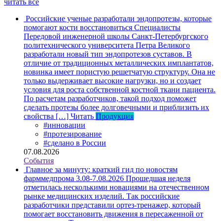
читать все
Российские ученые разработали эндопротезы, которые
помогают кости восстановиться
Специалисты
Передовой инженерной школы Санкт-Петербургского
политехнического университета Петра Великого
разработали новый тип эндопротезов суставов. В
отличие от традиционных металлических имплантатов,
новинка имеет пористую решетчатую структуру. Она не
только выдерживает высокие нагрузки, но и создает
условия для роста собственной костной ткани пациента.
По расчетам разработчиков, такой подход поможет
сделать протезы более долговечными и приблизить их
свойства […]
Читать
Продукция
#инновации
#протезирование
#сделано в России
07.08.2026
События
Главное за минуту: краткий гид по новостям
фарммедпрома 3.08-7.08.2026
Прошедшая неделя
отметилась несколькими новациями на отечественном
рынке медицинских изделий. Так российские
разработчики представили ортез-тренажер, который
помогает восстановить движения в пересаженной от