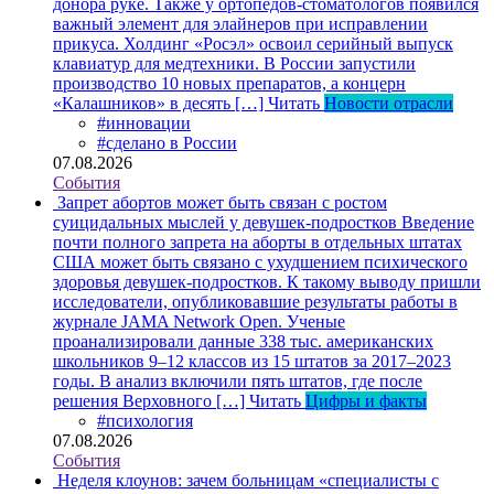
донора руке. Также у ортопедов-стоматологов появился
важный элемент для элайнеров при исправлении
прикуса. Холдинг «Росэл» освоил серийный выпуск
клавиатур для медтехники. В России запустили
производство 10 новых препаратов, а концерн
«Калашников» в десять […]
Читать
Новости отрасли
#инновации
#сделано в России
07.08.2026
События
Запрет абортов может быть связан с ростом
суицидальных мыслей у девушек-подростков
Введение
почти полного запрета на аборты в отдельных штатах
США может быть связано с ухудшением психического
здоровья девушек-подростков. К такому выводу пришли
исследователи, опубликовавшие результаты работы в
журнале JAMA Network Open. Ученые
проанализировали данные 338 тыс. американских
школьников 9–12 классов из 15 штатов за 2017–2023
годы. В анализ включили пять штатов, где после
решения Верховного […]
Читать
Цифры и факты
#психология
07.08.2026
События
Неделя клоунов: зачем больницам «специалисты с