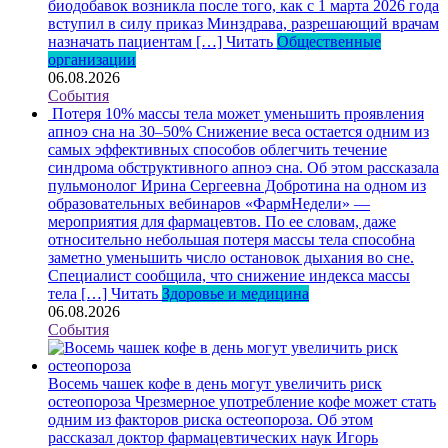
биодобавок возникла после того, как с 1 марта 2026 года
вступил в силу приказ Минздрава, разрешающий врачам
назначать пациентам […]
Читать
Общественные
организации
06.08.2026
События
Потеря 10% массы тела может уменьшить проявления
апноэ сна на 30–50%
Снижение веса остается одним из
самых эффективных способов облегчить течение
синдрома обструктивного апноэ сна. Об этом рассказала
пульмонолог Ирина Сергеевна Добротина на одном из
образовательных вебинаров «ФармНедели» —
мероприятия для фармацевтов. По ее словам, даже
относительно небольшая потеря массы тела способна
заметно уменьшить число остановок дыхания во сне.
Специалист сообщила, что снижение индекса массы
тела […]
Читать
Здоровье и медицина
06.08.2026
События
Восемь чашек кофе в день могут увеличить риск
остеопороза
Чрезмерное употребление кофе может стать
одним из факторов риска остеопороза. Об этом
рассказал доктор фармацевтических наук Игорь