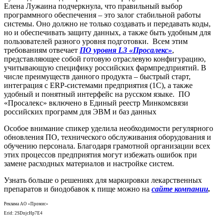
Елена Лужаина подчеркнула, что правильный выбор
программного обеспечения – это залог стабильной работы
системы. Оно должно не только создавать и передавать коды,
но и обеспечивать защиту данных, а также быть удобным для
пользователей разного уровня подготовки. Всем этим
требованиям отвечает
ПО уровня L3 «Просалекс»
,
представляющее собой готовую отраслевую конфигурацию,
учитывающую специфику российских фармпредприятий. В
числе преимуществ данного продукта – быстрый старт,
интеграция с ERP-системами предприятия (1C), а также
удобный и понятный интерфейс на русском языке. ПО
«Просалекс» включено в Единый реестр Минкомсвязи
российских программ для ЭВМ и баз данных
Особое внимание спикер уделила необходимости регулярного
обновления ПО, технического обслуживания оборудования и
обучению персонала. Благодаря грамотной организации всех
этих процессов предприятия могут избежать ошибок при
замене расходных материалов и настройке систем.
Узнать больше о решениях для маркировки лекарственных
препаратов и биодобавок к пище можно на
сайте компании
.
Реклама АО «Промис»
Erid: 2SDnjcHp7E4