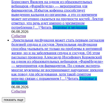
Борисович Яковлев на одном из образовательных
вебинаров «ФармНедели» — мероприятия для
фармацевтов. Избыток кофеина способствует
выведению кальция из организма, а это со временем
может негативно сказаться на прочности костей. Лектор
отметил, что речь идет именно о чрезмерном
потреблении […]
Читать
Здоровье и медицина
06.08.2026
События
Эректильная дисфункция может стать первым сигналом
болезней сердца и сосудов
Эректильная дисфункция
способна указывать не только на проблемы в интимной
жизни, но и на заболевания сердца и сосудов. Об этом
рассказал провизор Александр Иосифович Коржевский
на одном из образовательных вебинаров «ФармНедели»
— мероприятия для фармацевтов. По словам эксперта,
многие мужчины не воспринимают нарушение эрекции
как повод для обследования, хотя такой симптом
нередко связан с поражением […]
Читать
Здоровье и
медицина
06.08.2026
События
показать еще