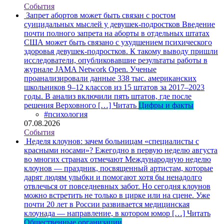
События
Запрет абортов может быть связан с ростом
суицидальных мыслей у девушек-подростков
Введение
почти полного запрета на аборты в отдельных штатах
США может быть связано с ухудшением психического
здоровья девушек-подростков. К такому выводу пришли
исследователи, опубликовавшие результаты работы в
журнале JAMA Network Open. Ученые
проанализировали данные 338 тыс. американских
школьников 9–12 классов из 15 штатов за 2017–2023
годы. В анализ включили пять штатов, где после
решения Верховного […]
Читать
Цифры и факты
#психология
07.08.2026
События
Неделя клоунов: зачем больницам «специалисты с
красными носами»?
Ежегодно в первую неделю августа
во многих странах отмечают Международную неделю
клоунов — праздник, посвященный артистам, которые
дарят людям улыбки и помогают хотя бы ненадолго
отвлечься от повседневных забот. Но сегодня клоунов
можно встретить не только в цирке или на сцене. Уже
почти 20 лет в России развивается медицинская
клоунада — направление, в котором юмор […]
Читать
Общественные организации