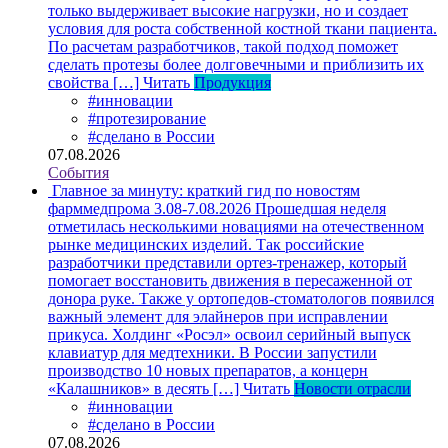
только выдерживает высокие нагрузки, но и создает
условия для роста собственной костной ткани пациента.
По расчетам разработчиков, такой подход поможет
сделать протезы более долговечными и приблизить их
свойства […]
Читать
Продукция
#инновации
#протезирование
#сделано в России
07.08.2026
События
Главное за минуту: краткий гид по новостям
фарммедпрома 3.08-7.08.2026
Прошедшая неделя
отметилась несколькими новациями на отечественном
рынке медицинских изделий. Так российские
разработчики представили ортез-тренажер, который
помогает восстановить движения в пересаженной от
донора руке. Также у ортопедов-стоматологов появился
важный элемент для элайнеров при исправлении
прикуса. Холдинг «Росэл» освоил серийный выпуск
клавиатур для медтехники. В России запустили
производство 10 новых препаратов, а концерн
«Калашников» в десять […]
Читать
Новости отрасли
#инновации
#сделано в России
07.08.2026