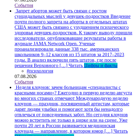
События
Запрет абортов может быть связан с ростом
суицидальных мыслей у девушек-подростков
Введение
почти полного запрета на аборты в отдельных штатах
США может быть связано с ухудшением психического
здоровья девушек-подростков. К такому выводу пришли
исследователи, опубликовавшие результаты работы в
журнале JAMA Network Open. Ученые
проанализировали данные 338 тыс. американских
школьников 9–12 классов из 15 штатов за 2017–2023
годы. В анализ включили пять штатов, где после
решения Верховного […]
Читать
Цифры и факты
#психология
07.08.2026
События
Неделя клоунов: зачем больницам «специалисты с
красными носами»?
Ежегодно в первую неделю августа
во многих странах отмечают Международную неделю
клоунов — праздник, посвященный артистам, которые
дарят людям улыбки и помогают хотя бы ненадолго
отвлечься от повседневных забот. Но сегодня клоунов
можно встретить не только в цирке или на сцене. Уже
почти 20 лет в России развивается медицинская
клоунада — направление, в котором юмор […]
Читать