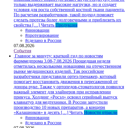
только выдерживает высокие нагрузки, но и создает
условия для роста собственной костной ткани пациента.
По расчетам разработчиков, такой подход поможет
сделать протезы более долговечными и приблизить их
свойства […]
Читать
Продукция
#инновации
#протезирование
#сделано в России
07.08.2026
События
Главное за минуту: краткий гид по новостям
фарммедпрома 3.08-7.08.2026
Прошедшая неделя
отметилась несколькими новациями на отечественном
рынке медицинских изделий. Так российские
разработчики представили ортез-тренажер, который
помогает восстановить движения в пересаженной от
донора руке. Также у ортопедов-стоматологов появился
важный элемент для элайнеров при исправлении
прикуса. Холдинг «Росэл» освоил серийный выпуск
клавиатур для медтехники. В России запустили
производство 10 новых препаратов, а концерн
«Калашников» в десять […]
Читать
Новости отрасли
#инновации
#сделано в России
07.08.2026