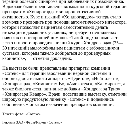
терапии болевого синдрома при заболеваниях позвоночника.
В докладе были представлены возможности курсовой терапии
препаратом «Хондрогард» с хондропротективной
активностью. Курс инъекций «Хондрогардом» теперь стало
возможно проводить при помощи автоматического инъектора,
который позволяет пациентам самостоятельно делать
инъекции в домашних условиях, не требует специальных
навыков и посторонней помощи. «Такой подход помогает
легко и просто проводить полный курс «Хондрогарда» (25—
30 инъекций) маломобильным пациентам с заболеваниями
суставов, которым тяжело добираться до процедурных
кабинетов», — отметил докладчик.
На выставке были представлены препараты компании
«Сотекс» для терапии заболеваний нервной системы и
опорно-двигательного аппарата: «Церетон», «Нейпилепт»,
«Хондрогард», «Комплигам В», «Амелотекс», «Калмирекс», а
также биологически активные добавки «Хондрогард Трио»,
«Хондрогард Квадро». Врачи, посетившие выставку, отметили
широкую продуктовую линейку «Сотекс» и поделились
собственным опытом назначения препаратов компании.
Текст и фото: «Сотекс»
Реклама ЗАО «ФармФирма «Сотекс»