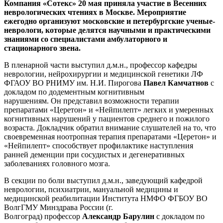
Компания «Сотекс» 20 мая приняла участие в Весенних
неврологических чтениях в Москве. Мероприятие
ежегодно организуют московские и петербургские ученые-
неврологи, которые делятся научными и практическими
знаниями со специалистами амбулаторного и
стационарного звена.
В пленарной части выступил д.м.н., профессор кафедры
неврологии, нейрохирургии и медицинской генетики ЛФ
ФГАОУ ВО РНИМУ им. Н.И. Пирогова
Павел Камчатнов
с
докладом по додементным когнитивным
нарушениям. Он представил возможности терапии
препаратами «Церетон» и «Нейпилепт» легких и умеренных
когнитивных нарушений у пациентов среднего и пожилого
возраста. Докладчик обратил внимание слушателей на то, что
своевременная ноотропная терапия препаратами «Церетон» и
«Нейпилепт» способствует профилактике наступления
ранней деменции при сосудистых и дегенеративных
заболеваниях головного мозга.
В секции по боли выступил д.м.н., заведующий кафедрой
неврологии, психиатрии, мануальной медицины и
медицинской реабилитации Института НМФО ФГБОУ ВО
ВолгГМУ Минздрава России (г.
Волгоград) профессор
Александр Барулин
с докладом по