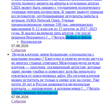
почти полного запрета на аборты в отдельных штатах
США может быть связано с ухудшением психического
здоровья девушек-подростков. К такому выводу пришли
исследователи, опубликовавшие результаты работы в
журнале JAMA Network Open. Ученые
проанализировали данные 338 тыс. американских
школьников 9–12 классов из 15 штатов за 2017–2023
годы. В анализ включили пять штатов, где после
решения Верховного […]
Читать
Цифры и факты
#психология
07.08.2026
События
Неделя клоунов: зачем больницам «специалисты с
красными носами»?
Ежегодно в первую неделю августа
во многих странах отмечают Международную неделю
клоунов — праздник, посвященный артистам, которые
дарят людям улыбки и помогают хотя бы ненадолго
отвлечься от повседневных забот. Но сегодня клоунов
можно встретить не только в цирке или на сцене. Уже
почти 20 лет в России развивается медицинская
клоунада — направление, в котором юмор […]
Читать
Общественные организации
07.08.2026
События