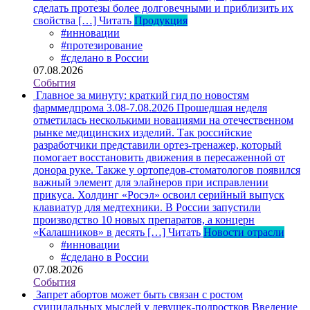
сделать протезы более долговечными и приблизить их
свойства […]
Читать
Продукция
#инновации
#протезирование
#сделано в России
07.08.2026
События
Главное за минуту: краткий гид по новостям
фарммедпрома 3.08-7.08.2026
Прошедшая неделя
отметилась несколькими новациями на отечественном
рынке медицинских изделий. Так российские
разработчики представили ортез-тренажер, который
помогает восстановить движения в пересаженной от
донора руке. Также у ортопедов-стоматологов появился
важный элемент для элайнеров при исправлении
прикуса. Холдинг «Росэл» освоил серийный выпуск
клавиатур для медтехники. В России запустили
производство 10 новых препаратов, а концерн
«Калашников» в десять […]
Читать
Новости отрасли
#инновации
#сделано в России
07.08.2026
События
Запрет абортов может быть связан с ростом
суицидальных мыслей у девушек-подростков
Введение