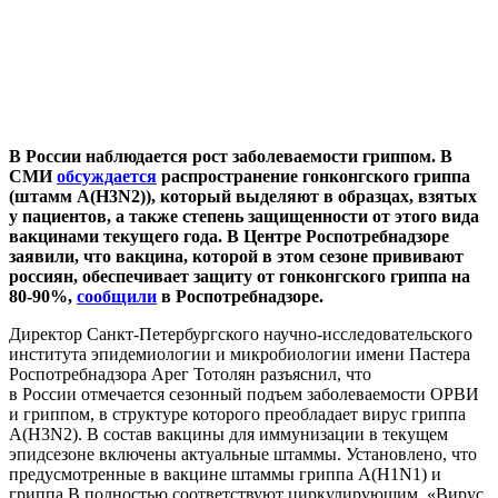
В России наблюдается рост заболеваемости гриппом. В
СМИ
обсуждается
распространение
гонконгского гриппа
(штамм A(H3N2)), который выделяют в
образцах, взятых
у пациентов, а также степень защищенности от этого вида
вакцинами текущего года. В Центре Роспотребнадзоре
заявили, что вакцина, которой в этом сезоне прививают
россиян, обеспечивает защиту от гонконгского гриппа на
80-90%,
сообщили
в Роспотребнадзоре.
Директор Санкт-Петербургского научно-исследовательского
института эпидемиологии и микробиологии имени Пастера
Роспотребнадзора Арег Тотолян разъяснил, что
в России отмечается сезонный подъем заболеваемости ОРВИ
и гриппом, в структуре которого преобладает вирус гриппа
A(H3N2). В состав вакцины для иммунизации в текущем
эпидсезоне включены актуальные штаммы. Установлено, что
предусмотренные в вакцине штаммы гриппа А(H1N1) и
гриппа В полностью соответствуют циркулирующим. «Вирус