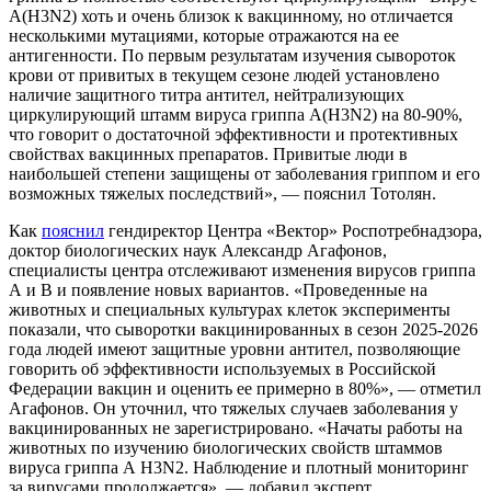
A(H3N2) хоть и очень близок к вакцинному, но отличается
несколькими мутациями, которые отражаются на ее
антигенности. По первым результатам изучения сывороток
крови от привитых в текущем сезоне людей установлено
наличие защитного титра антител, нейтрализующих
циркулирующий штамм вируса гриппа A(H3N2) на 80-90%,
что говорит о достаточной эффективности и протективных
свойствах вакцинных препаратов. Привитые люди в
наибольшей степени защищены от заболевания гриппом и его
возможных тяжелых последствий», — пояснил Тотолян.
Как
пояснил
гендиректор Центра «Вектор» Роспотребнадзора,
доктор биологических наук Александр Агафонов,
специалисты центра отслеживают изменения вирусов гриппа
А и В и появление новых вариантов. «Проведенные на
животных и специальных культурах клеток эксперименты
показали, что сыворотки вакцинированных в сезон 2025-2026
года людей имеют защитные уровни антител, позволяющие
говорить об эффективности используемых в Российской
Федерации вакцин и оценить ее примерно в 80%», — отметил
Агафонов. Он уточнил, что тяжелых случаев заболевания у
вакцинированных не зарегистрировано. «Начаты работы на
животных по изучению биологических свойств штаммов
вируса гриппа А H3N2. Наблюдение и плотный мониторинг
за вирусами продолжается», — добавил эксперт.