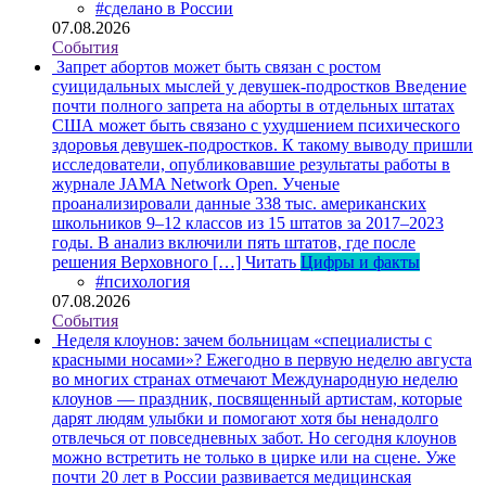
#сделано в России
07.08.2026
События
Запрет абортов может быть связан с ростом
суицидальных мыслей у девушек-подростков
Введение
почти полного запрета на аборты в отдельных штатах
США может быть связано с ухудшением психического
здоровья девушек-подростков. К такому выводу пришли
исследователи, опубликовавшие результаты работы в
журнале JAMA Network Open. Ученые
проанализировали данные 338 тыс. американских
школьников 9–12 классов из 15 штатов за 2017–2023
годы. В анализ включили пять штатов, где после
решения Верховного […]
Читать
Цифры и факты
#психология
07.08.2026
События
Неделя клоунов: зачем больницам «специалисты с
красными носами»?
Ежегодно в первую неделю августа
во многих странах отмечают Международную неделю
клоунов — праздник, посвященный артистам, которые
дарят людям улыбки и помогают хотя бы ненадолго
отвлечься от повседневных забот. Но сегодня клоунов
можно встретить не только в цирке или на сцене. Уже
почти 20 лет в России развивается медицинская