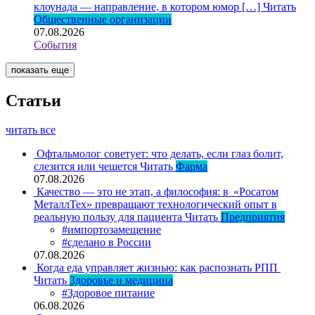
клоунада — направление, в котором юмор […]
Читать
Общественные организации
07.08.2026
События
показать еще
Статьи
читать все
Офтальмолог советует: что делать, если глаз болит,
слезится или чешется
Читать
Фарма
07.08.2026
Качество — это не этап, а философия: в «Росатом
МеталлТех» превращают технологический опыт в
реальную пользу для пациента
Читать
Предприятия
#импортозамещение
#сделано в России
07.08.2026
Когда еда управляет жизнью: как распознать РПП
Читать
Здоровье и медицина
#Здоровое питание
06.08.2026