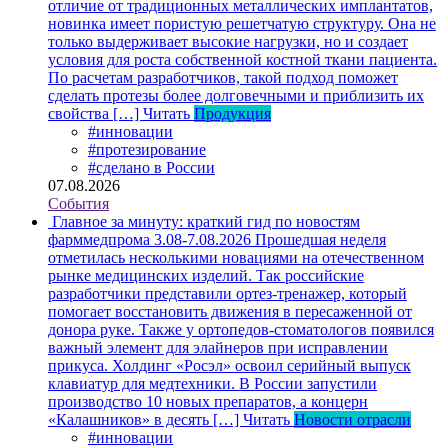
отличие от традиционных металлических имплантатов,
новинка имеет пористую решетчатую структуру. Она не
только выдерживает высокие нагрузки, но и создает
условия для роста собственной костной ткани пациента.
По расчетам разработчиков, такой подход поможет
сделать протезы более долговечными и приблизить их
свойства […]
Читать
Продукция
#инновации
#протезирование
#сделано в России
07.08.2026
События
Главное за минуту: краткий гид по новостям
фарммедпрома 3.08-7.08.2026
Прошедшая неделя
отметилась несколькими новациями на отечественном
рынке медицинских изделий. Так российские
разработчики представили ортез-тренажер, который
помогает восстановить движения в пересаженной от
донора руке. Также у ортопедов-стоматологов появился
важный элемент для элайнеров при исправлении
прикуса. Холдинг «Росэл» освоил серийный выпуск
клавиатур для медтехники. В России запустили
производство 10 новых препаратов, а концерн
«Калашников» в десять […]
Читать
Новости отрасли
#инновации