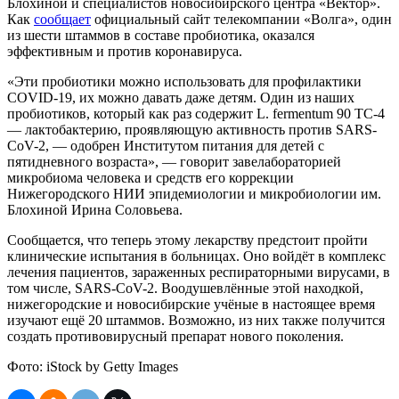
Блохиной и специалистов новосибирского центра «Вектор».
Как
сообщает
официальный сайт телекомпании «Волга», один
из шести штаммов в составе пробиотика, оказался
эффективным и против коронавируса.
«Эти пробиотики можно использовать для профилактики
COVID-19, их можно давать даже детям. Один из наших
пробиотиков, который как раз содержит L. fermentum 90 TC-4
— лактобактерию, проявляющую активность против SARS-
CoV-2, — одобрен Институтом питания для детей с
пятидневного возраста», — говорит завелабораторией
микробиома человека и средств его коррекции
Нижегородского НИИ эпидемиологии и микробиологии им.
Блохиной Ирина Соловьева.
Сообщается, что теперь этому лекарству предстоит пройти
клинические испытания в больницах. Оно войдёт в комплекс
лечения пациентов, зараженных респираторными вирусами, в
том числе, SARS-CoV-2. Воодушевлённые этой находкой,
нижегородские и новосибирские учёные в настоящее время
изучают ещё 20 штаммов. Возможно, из них также получится
создать противовирусный препарат нового поколения.
Фото: iStock by Getty Images