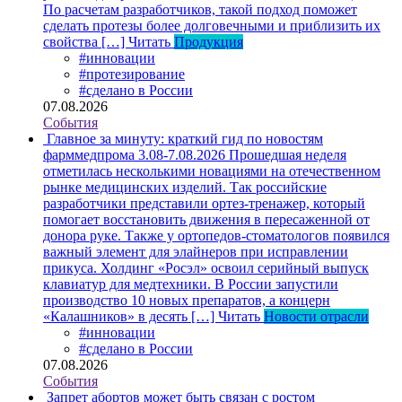
По расчетам разработчиков, такой подход поможет
сделать протезы более долговечными и приблизить их
свойства […]
Читать
Продукция
#инновации
#протезирование
#сделано в России
07.08.2026
События
Главное за минуту: краткий гид по новостям
фарммедпрома 3.08-7.08.2026
Прошедшая неделя
отметилась несколькими новациями на отечественном
рынке медицинских изделий. Так российские
разработчики представили ортез-тренажер, который
помогает восстановить движения в пересаженной от
донора руке. Также у ортопедов-стоматологов появился
важный элемент для элайнеров при исправлении
прикуса. Холдинг «Росэл» освоил серийный выпуск
клавиатур для медтехники. В России запустили
производство 10 новых препаратов, а концерн
«Калашников» в десять […]
Читать
Новости отрасли
#инновации
#сделано в России
07.08.2026
События
Запрет абортов может быть связан с ростом