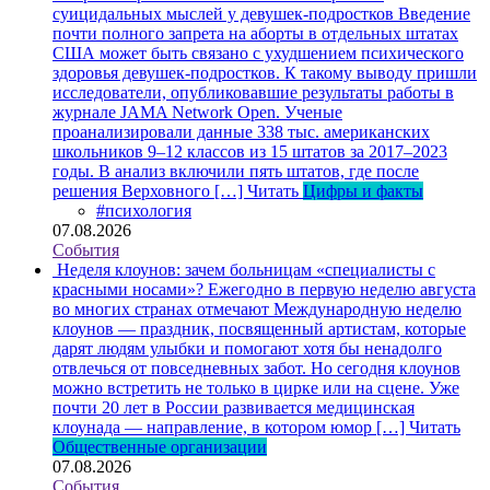
суицидальных мыслей у девушек-подростков
Введение
почти полного запрета на аборты в отдельных штатах
США может быть связано с ухудшением психического
здоровья девушек-подростков. К такому выводу пришли
исследователи, опубликовавшие результаты работы в
журнале JAMA Network Open. Ученые
проанализировали данные 338 тыс. американских
школьников 9–12 классов из 15 штатов за 2017–2023
годы. В анализ включили пять штатов, где после
решения Верховного […]
Читать
Цифры и факты
#психология
07.08.2026
События
Неделя клоунов: зачем больницам «специалисты с
красными носами»?
Ежегодно в первую неделю августа
во многих странах отмечают Международную неделю
клоунов — праздник, посвященный артистам, которые
дарят людям улыбки и помогают хотя бы ненадолго
отвлечься от повседневных забот. Но сегодня клоунов
можно встретить не только в цирке или на сцене. Уже
почти 20 лет в России развивается медицинская
клоунада — направление, в котором юмор […]
Читать
Общественные организации
07.08.2026
События