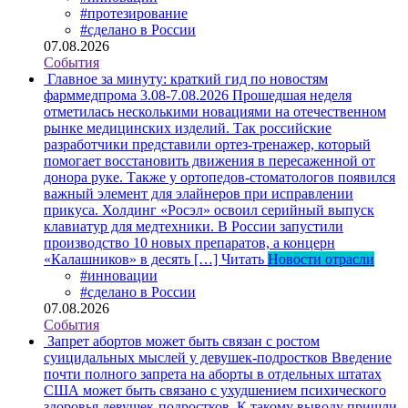
#протезирование
#сделано в России
07.08.2026
События
Главное за минуту: краткий гид по новостям
фарммедпрома 3.08-7.08.2026
Прошедшая неделя
отметилась несколькими новациями на отечественном
рынке медицинских изделий. Так российские
разработчики представили ортез-тренажер, который
помогает восстановить движения в пересаженной от
донора руке. Также у ортопедов-стоматологов появился
важный элемент для элайнеров при исправлении
прикуса. Холдинг «Росэл» освоил серийный выпуск
клавиатур для медтехники. В России запустили
производство 10 новых препаратов, а концерн
«Калашников» в десять […]
Читать
Новости отрасли
#инновации
#сделано в России
07.08.2026
События
Запрет абортов может быть связан с ростом
суицидальных мыслей у девушек-подростков
Введение
почти полного запрета на аборты в отдельных штатах
США может быть связано с ухудшением психического
здоровья девушек-подростков. К такому выводу пришли