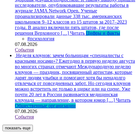
исследователи, опубликовавшие результаты работы в
журнале JAMA Network Open. Ученые
проанализировали данные 338 тыс. американских
школьников 9–12 классов из 15 штатов за 2017–2023
годы. В анализ включили пять штатов, где после
решения Верховного […]
Читать
Цифры и факты
#психология
07.08.2026
События
Неделя клоунов: зачем больницам «специалисты с
красными носами»?
Ежегодно в первую неделю августа
во многих странах отмечают Международную неделю
клоунов — праздник, посвященный артистам, которые
дарят людям улыбки и помогают хотя бы ненадолго
отвлечься от повседневных забот. Но сегодня клоунов
можно встретить не только в цирке или на сцене. Уже
почти 20 лет в России развивается медицинская
клоунада — направление, в котором юмор […]
Читать
Общественные организации
07.08.2026
События
показать еще