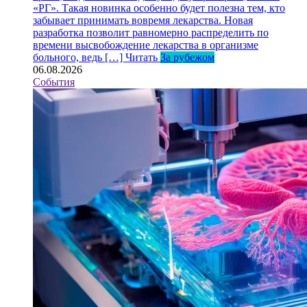
«РГ». Такая новинка особенно будет полезна тем, кто
забывает принимать вовремя лекарства. Новая
разработка позволит равномерно распределить по
времени высвобождение лекарства в организме
больного, ведь […]
Читать
За рубежом
06.08.2026
События