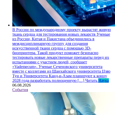
В России по международному проекту вырастят живую
ткань сердца для тестирования новых лекарств
Ученые
из России, Китая и Пакистана объединились в
междисциплинарную группу для создания
искусственной ткани сердца с помощью 3D-
биопринтера. Такой продукт поможет безопасно
тестировать новые лекарственные препараты перед их
испытаниями с участием людей, сообщает
«Vademecum». Ученые Сеченовского университета
вместе с коллегами из Шанхайского университета Цзяо
Тун и Университета Каид-и-Азам планируют к концу
2028 года разработать полноценную […]
Читать
Наука
06.08.2026
События