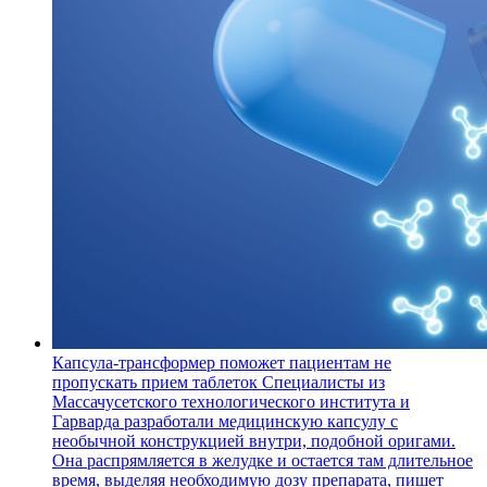
Капсула-трансформер поможет пациентам не
пропускать прием таблеток
Специалисты из
Массачусетского технологического института и
Гарварда разработали медицинскую капсулу с
необычной конструкцией внутри, подобной оригами.
Она распрямляется в желудке и остается там длительное
время, выделяя необходимую дозу препарата, пишет