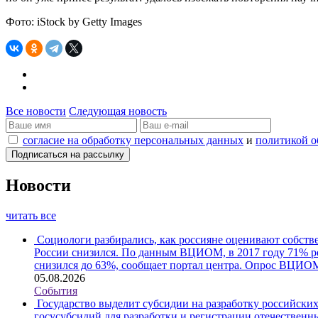
Фото: iStock by Getty Images
Все новости
Следующая новость
согласие на обработку персональных данных
и
политикой о
Новости
читать все
Социологи разбирались, как россияне оценивают собств
России снизился. По данным ВЦИОМ, в 2017 году 71% рес
снизился до 63%, сообщает портал центра. Опрос ВЦИОМ
05.08.2026
События
Государство выделит субсидии на разработку российски
госусубсидий для разработки и регистрации отечественн