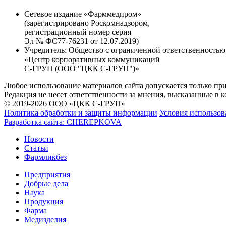
Сетевое издание «Фарммедпром»
(зарегистрировано Роскомнадзором,
регистрационный номер серия
Эл № ФС77-76231 от 12.07.2019)
Учредитель:
Общество с ограниченной ответственностью
«Центр корпоративных коммуникаций
С-ГРУП (ООО "ЦКК С-ГРУП")»
Любое использование материалов сайта допускается только пр
Редакция не несет ответственности за мнения, высказанные в 
© 2019-2026 ООО «ЦКК С-ГРУП»
Политика обработки и защиты информации
Условия использов
Разработка сайта:
CHEREPKOVA
Новости
Статьи
Фармликбез
Предприятия
Добрые дела
Наука
Продукция
Фарма
Медизделия