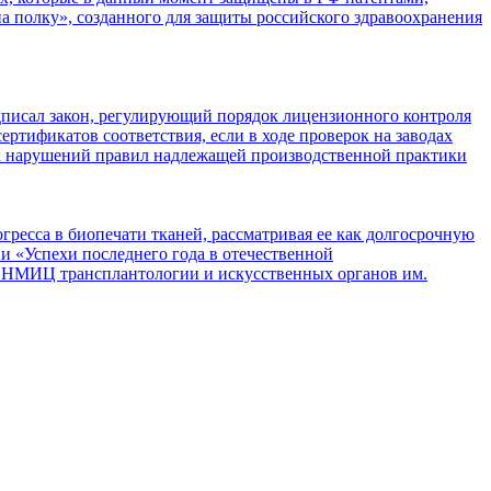
 полку», созданного для защиты российского здравоохранения
писал закон, регулирующий порядок лицензионного контроля
ртификатов соответствия, если в ходе проверок на заводах
их нарушений правил надлежащей производственной практики
ресса в биопечати тканей, рассматривая ее как долгосрочную
и «Успехи последнего года в отечественной
м НМИЦ трансплантологии и искусственных органов им.