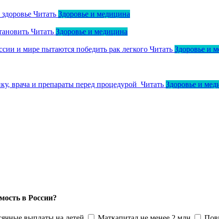
о здоровье
Читать
Здоровье и медицина
тановить
Читать
Здоровье и медицина
оссии и мире пытаются победить рак легкого
Читать
Здоровье и 
ику, врача и препараты перед процедурой
Читать
Здоровье и мед
мость в России?
ячные выплаты на детей
Маткапитал не менее 2 млн
Пов