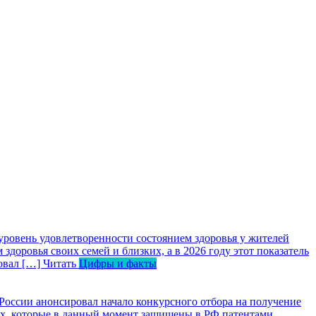
уровень удовлетворенности состоянием здоровья у жителей
оровья своих семей и близких, а в 2026 году этот показатель
ровал […]
Читать
Цифры и факты
оссии анонсировал начало конкурсного отбора на получение
вах, которые в данный момент защищены в РФ патентами,