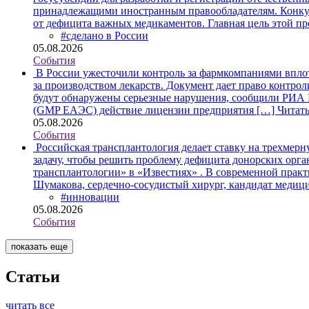
принадлежащими иностранным правообладателям. Конкурс
от дефицита важных медикаментов. Главная цель этой 
#сделано в России
05.08.2026
События
В России ужесточили контроль за фармкомпаниями впло
за производством лекарств. Документ дает право контро
будут обнаружены серьезные нарушения, сообщили РИА 
(GMP ЕАЭС) действие лицензии предприятия […]
Читат
05.08.2026
События
Российская трансплантология делает ставку на трехмер
задачу, чтобы решить проблему дефицита донорских орга
трансплантологии» в «Известиях» . В современной прак
Шумакова, сердечно-сосудистый хирург, кандидат медиц
#инновации
05.08.2026
События
показать еще
Статьи
читать все