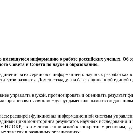
сю имеющуюся информацию о работе российских ученых. Об 
ого Совета и Совета по науке и образованию.
единения всех сервисов с информацией о научных разработках в 
нститутов развития. Домен создадут на базе защищенной единой
внее управлять наукой, прогнозировать и оценивать результат 
кже организовать связь между фундаментальными исследованиями
алась: расширен функционал информационной системы управлени
единый цикл мониторинга результатов научных исследований и и
 НИОКР, «в том числе с привязкой к конкретным регионам, где 
чных тематик в различных организациях.