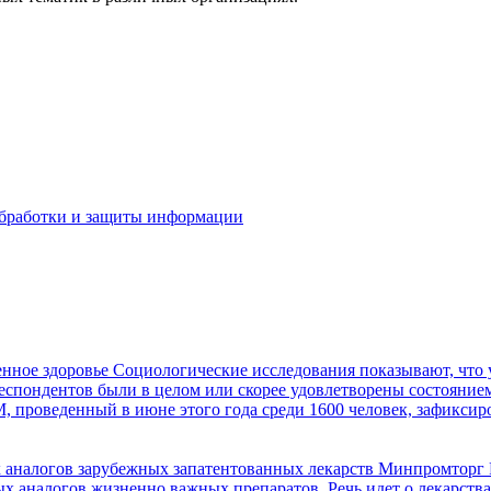
бработки и защиты информации
енное здоровье
Социологические исследования показывают, что 
пондентов были в целом или скорее удовлетворены состоянием зд
, проведенный в июне этого года среди 1600 человек, зафикси
х аналогов зарубежных запатентованных лекарств
Минпромторг Р
ых аналогов жизненно важных препаратов. Речь идет о лекарст