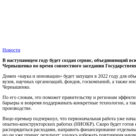
Новости
В наступающем году будет создан сервис, объединяющий в
Чернышенко во время совместного заседания Государственн
Домен «наука и инновации» будет запущен в 2022 году для объ
вузов, научных организаций, фондов, госкомпаний, а также и
Чернышенко.
По его словам, это поможет правительству и регионам эффекти
барьеры и вовремя поддерживать конкретные технологии, а та
производстве.
Вице-премьер подчеркнул, что первоначальная работа уже нач
опытно-конструкторских работах (НИОКР). Скоро будет готов 
распорядиться расходами, направить финансирование отдельным
но он уже принес результат: удалось избежать повторения нау