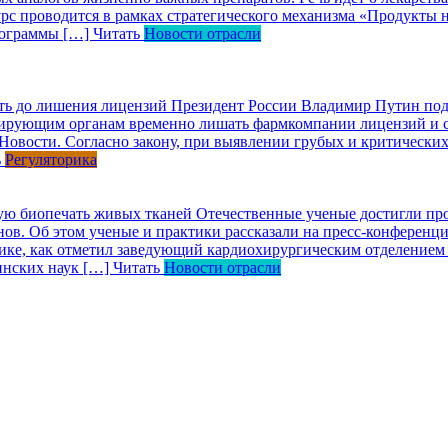
 проводится в рамках стратегического механизма «Продукты на
программы […]
Читать
Новости отрасли
ть до лишения лицензий
Президент России Владимир Путин под
лирующим органам временно лишать фармкомпании лицензий и се
Новости. Согласно закону, при выявлении грубых и критическ
ь
Регуляторика
ную биопечать живых тканей
Отечественные ученые достигли прог
нов. Об этом ученые и практики рассказали на пресс-конференци
тике, как отметил заведующий кардиохирургическим отделение
инских наук […]
Читать
Новости отрасли