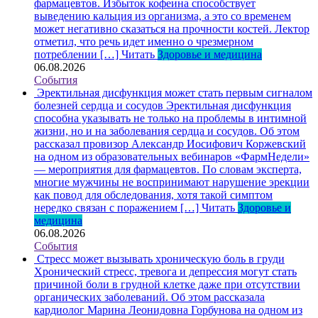
фармацевтов. Избыток кофеина способствует
выведению кальция из организма, а это со временем
может негативно сказаться на прочности костей. Лектор
отметил, что речь идет именно о чрезмерном
потреблении […]
Читать
Здоровье и медицина
06.08.2026
События
Эректильная дисфункция может стать первым сигналом
болезней сердца и сосудов
Эректильная дисфункция
способна указывать не только на проблемы в интимной
жизни, но и на заболевания сердца и сосудов. Об этом
рассказал провизор Александр Иосифович Коржевский
на одном из образовательных вебинаров «ФармНедели»
— мероприятия для фармацевтов. По словам эксперта,
многие мужчины не воспринимают нарушение эрекции
как повод для обследования, хотя такой симптом
нередко связан с поражением […]
Читать
Здоровье и
медицина
06.08.2026
События
Стресс может вызывать хроническую боль в груди
Хронический стресс, тревога и депрессия могут стать
причиной боли в грудной клетке даже при отсутствии
органических заболеваний. Об этом рассказала
кардиолог Марина Леонидовна Горбунова на одном из