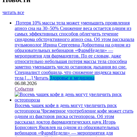
читать все
Потеря 10% массы тела может уменьшить проявления
апноэ сна на 30–50%
Снижение веса остается одним из
самых эффективных способов облегчить течение
синдрома обструктивного апноэ сна. Об этом рассказала
пульмонолог Ирина Сергеевна Добротина на одном из
образовательных вебинаров «ФармНедели» —
мероприятия для фармацевтов. По ее словам, даже
относительно небольшая потеря массы тела способна
заметно уменьшить число остановок дыхания во сне.
Специалист сообщила, что снижение индекса массы
тела […]
Читать
Здоровье и медицина
06.08.2026
События
Восемь чашек кофе в день могут увеличить риск
остеопороза
Чрезмерное употребление кофе может стать
одним из факторов риска остеопороза. Об этом
рассказал доктор фармацевтических наук Игорь
Борисович Яковлев на одном из образовательных
вебинаров «ФармНедели» — мероприятия для