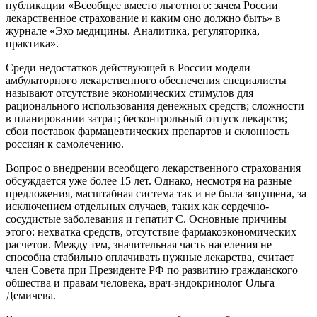
публикации «Всеобщее вместо льготного: зачем России
лекарственное страхование и каким оно должно быть» в
журнале «Эхо медицины. Аналитика, регуляторика,
практика».
Среди недостатков действующей в России модели
амбулаторного ле­карственного обеспечения специалисты
называют отсутствие экономических стимулов для
рационального использования денежных средств; сложности
в планировании затрат; бесконтрольный отпуск лекарств;
сбои поставок фармацевтических препартов и склонность
россиян к самолечению.
Вопрос о внедрении всеобщего лекарственного страхования
обсуждается уже более 15 лет. Однако, несмотря на разные
предложения, масштабная система так и не была запущена, за
исключением отдельных случаев, таких как сердечно-
сосудистые заболевания и гепатит С. Основные причины
этого: нехватка средств, отсутствие фармакоэкономических
расчетов. Между тем, значительная часть населения не
способна стабильно оплачивать нужные лекарства, считает
член Совета при Президенте РФ по развитию гражданского
общества и правам чело­века, врач-эндокринолог Ольга
Демичева.