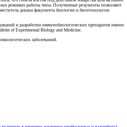
азных режимах работы чипа. Полученные результаты позволяют
меститель декана факультета биологии и биотехнологии
едований и разработки иммунобиологических препаратов имени
etin of Experimental Biology and Medicine.
онкологических заболеваний.
 включить в перечень жизненно необходимых и важнейших