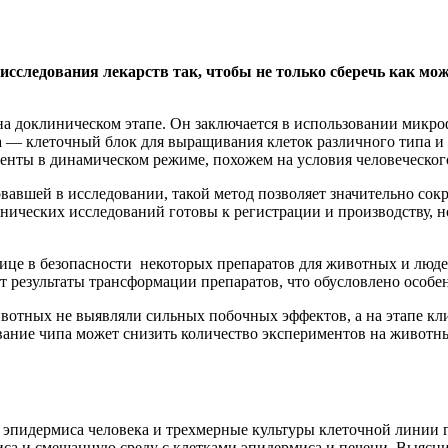
исследования лекарств так, чтобы не только сберечь как мо
 на доклиническом этапе. Он заключается в использовании мик
па — клеточный блок для выращивания клеток различного типа и
енты в динамическом режиме, похожем на условия человеческог
авшей в исследовании, такой метод позволяет значительно сок
нических исследований готовы к регистрации и производству, но
ице в безопасности некоторых препаратов для животных и людей
т результаты трансформации препаратов, что обусловлено особе
ивотных не выявляли сильных побочных эффектов, а на этапе к
вание чипа может снизить количество экспериментов на животны
 эпидермиса человека и трехмерные культуры клеточной линии г
са и смешанную среду с клетками эпидермиса и печени. Выяснил