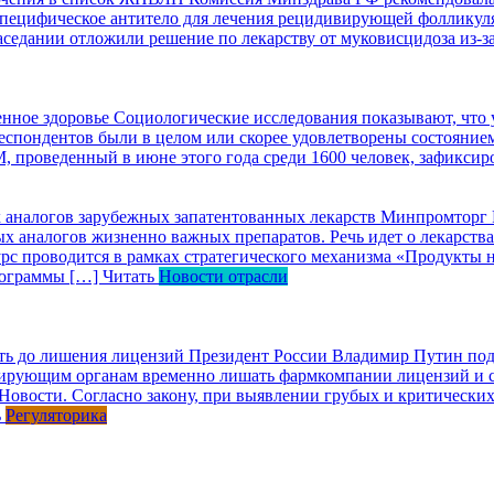
специфическое антитело для лечения рецидивирующей фоллику
заседании отложили решение по лекарству от муковисцидоза из-
енное здоровье
Социологические исследования показывают, что 
пондентов были в целом или скорее удовлетворены состоянием зд
, проведенный в июне этого года среди 1600 человек, зафикси
х аналогов зарубежных запатентованных лекарств
Минпромторг Р
ых аналогов жизненно важных препаратов. Речь идет о лекарст
 проводится в рамках стратегического механизма «Продукты на
программы […]
Читать
Новости отрасли
ть до лишения лицензий
Президент России Владимир Путин под
лирующим органам временно лишать фармкомпании лицензий и се
Новости. Согласно закону, при выявлении грубых и критическ
ь
Регуляторика