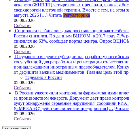
лекарств (ЖНВЛП) четыре новых препарата, включая би
сверхдорогой клеточной терапии. Вместе с тем, на этом 
августа 2026 […]
Читать
Регуляторика
06.08.2026
События
Социологи разбирались, как россияне оценивают собств
России снизился. По данным ВЦИОМ, в 2017 году 71% рес
снизился до 63%, сообщает портал центра. Опрос ВЦИОМ
05.08.2026
События
Государство выделит субсидии на разработку российски
госусубсидий для разработки и регистрации отечественн
принадлежащими иностранным правообладателям. Конкурс
от дефицита важных медикаментов. Главная цель этой 
#сделано в России
05.08.2026
События
В России ужесточили контроль за фармкомпаниями впло
за производством лекарств. Документ дает право контро
будут обнаружены серьезные нарушения, сообщили РИА 
(GMP ЕАЭС) действие лицензии предприятия […]
Читат
05.08.2026
События