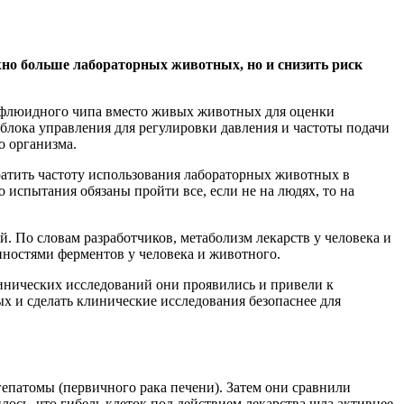
жно больше лабораторных животных, но и снизить риск
рофлюидного чипа вместо живых животных для оценки
 блока управления для регулировки давления и частоты подачи
о организма.
ратить частоту использования лабораторных животных в
 испытания обязаны пройти все, если не на людях, то на
. По словам разработчиков, метаболизм лекарств у человека и
нностями ферментов у человека и животного.
линических исследований они проявились и привели к
х и сделать клинические исследования безопаснее для
епатомы (первичного рака печени). Затем они сравнили
ось, что гибель клеток под действием лекарства шла активнее