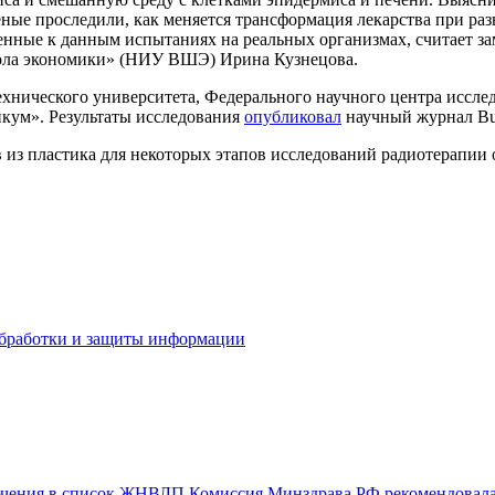
ченые проследили, как меняется трансформация лекарства при р
енные к данным испытаниях на реальных организмах, считает за
кола экономики» (НИУ ВШЭ) Ирина Кузнецова.
ехнического университета, Федерального научного центра иссл
кум». Результаты исследования
опубликовал
научный журнал Bull
из пластика для некоторых этапов исследований радиотерапии 
бработки и защиты информации
лючения в список ЖНВЛП
Комиссия Минздрава РФ рекомендовала