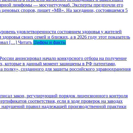
лярной лимфомы — мосунетузумаб. Эксперты предпочли его
за ценовых споров, пишет «МВ». На заседании, состоявшемся 5
уровень удовлетворенности состоянием здоровья у жителей
оровья своих семей и близких, а в 2026 году этот показатель
ровал […]
Читать
Цифры и факты
оссии анонсировал начало конкурсного отбора на получение
вах, которые в данный момент защищены в РФ патентами,
 полку», созданного для защиты российского здравоохранения
писал закон, регулирующий порядок лицензионного контроля
ртификатов соответствия, если в ходе проверок на заводах
их нарушений правил надлежащей производственной практики