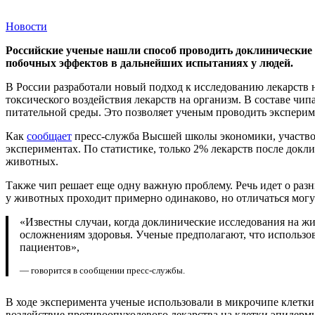
Новости
Российские ученые нашли способ проводить доклинические 
побочных эффектов в дальнейших испытаниях у людей.
В России разработали новый подход к исследованию лекарств
токсического воздействия лекарств на организм. В составе чи
питательной среды. Это позволяет ученым проводить эксперим
Как
сообщает
пресс-служба Высшей школы экономики, участвов
экспериментах. По статистике, только 2% лекарств после докли
животных.
Также чип решает еще одну важную проблему. Речь идет о разн
у животных проходит примерно одинаково, но отличаться могу
«Известны случаи, когда доклинические исследования на ж
осложнениям здоровья. Ученые предполагают, что использо
пациентов»,
— говорится в сообщении пресс-службы.
В ходе эксперимента ученые использовали в микрочипе клетки
воздействие противоопухолевого лекарства на клетки эпидерми