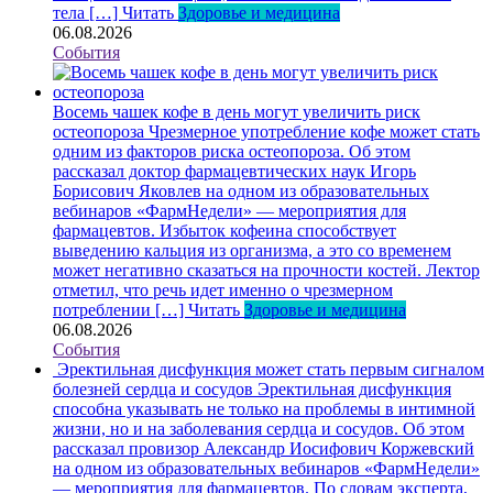
тела […]
Читать
Здоровье и медицина
06.08.2026
События
Восемь чашек кофе в день могут увеличить риск
остеопороза
Чрезмерное употребление кофе может стать
одним из факторов риска остеопороза. Об этом
рассказал доктор фармацевтических наук Игорь
Борисович Яковлев на одном из образовательных
вебинаров «ФармНедели» — мероприятия для
фармацевтов. Избыток кофеина способствует
выведению кальция из организма, а это со временем
может негативно сказаться на прочности костей. Лектор
отметил, что речь идет именно о чрезмерном
потреблении […]
Читать
Здоровье и медицина
06.08.2026
События
Эректильная дисфункция может стать первым сигналом
болезней сердца и сосудов
Эректильная дисфункция
способна указывать не только на проблемы в интимной
жизни, но и на заболевания сердца и сосудов. Об этом
рассказал провизор Александр Иосифович Коржевский
на одном из образовательных вебинаров «ФармНедели»
— мероприятия для фармацевтов. По словам эксперта,