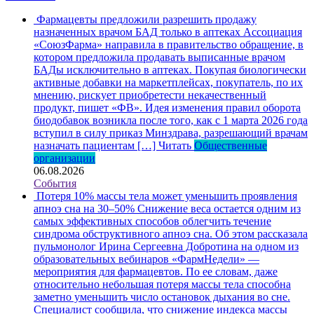
Фармацевты предложили разрешить продажу
назначенных врачом БАД только в аптеках
Ассоциация
«СоюзФарма» направила в правительство обращение, в
котором предложила продавать выписанные врачом
БАДы исключительно в аптеках. Покупая биологически
активные добавки на маркетплейсах, покупатель, по их
мнению, рискует приобретести некачественный
продукт, пишет «ФВ». Идея изменения правил оборота
биодобавок возникла после того, как с 1 марта 2026 года
вступил в силу приказ Минздрава, разрешающий врачам
назначать пациентам […]
Читать
Общественные
организации
06.08.2026
События
Потеря 10% массы тела может уменьшить проявления
апноэ сна на 30–50%
Снижение веса остается одним из
самых эффективных способов облегчить течение
синдрома обструктивного апноэ сна. Об этом рассказала
пульмонолог Ирина Сергеевна Добротина на одном из
образовательных вебинаров «ФармНедели» —
мероприятия для фармацевтов. По ее словам, даже
относительно небольшая потеря массы тела способна
заметно уменьшить число остановок дыхания во сне.
Специалист сообщила, что снижение индекса массы