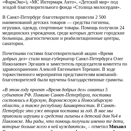
«ФармЭко»), «МС Интермарк Авто», «Детский мир» под
эгидой благотворительного фонда «Столица милосердия».
В Санкт-Петербург благотворители привезли 2 500
наименований детских товаров — средства гигиены,
игрушки, одежду, спортивные товары. Помощь получили 24
медицинских учреждения, среди которых детские городские
больницы, диагностические и реабилитационные центры,
санатории.
Почетными гостями благотворительной акции «Время
добрых дел» стали вице-губернатор Санкт-Петербурга Олег
Николаевич Эргашев и заместитель председателя комитета по
здравоохранению Алексей Евгеньевич Терешин. В ходе
торжественного мероприятия представителям компаний-
благотворителей были вручены благодарственные грамоты.
«В этом году проект «Время добрых дел» охватил 5
субъектов РФ. Помимо Санкт-Петербурга, поставки
состоялись в Курскую, Воронежскую и Новосибирскую
области, а также республику Башкортостан. В Санкт-
Петербург это уже вторая поставка за год. В мае мы
привозили игрушки и средства гигиены в детский дом №4 в
Павловске. Мы рады, что помощь получили именно те дети,
которые больше всего в ней нуждаются
»,
–
отметил
Михаил