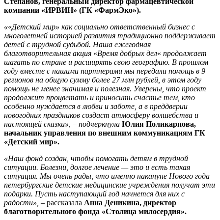
Степанов, генеральный директор фармацевтической
компании «ИРВИН» (ГК «ФармЭко»).
«
«
Детский мир» как социально ответственный бизнес с
многолетней историей развития традиционно поддерживает
детей с трудной судьбой. Наша ежегодная
благотворительная акция
«
Время добрых дел
«
продолжает
шагать по стране и расширять свою географию. В прошлом
году вместе с нашими партнерами мы передали помощь в 9
регионов на общую сумму более 27 млн рублей, в этом году
помощь не менее значимая и полезная. Уверены, что проект
продолжит процветать и приносить счастье тем, кто
особенно нуждается в любви и заботе, а в преддверии
новогодних праздников создаст атмосферу волшебства и
настоящей сказки», – подчеркнула
Юлия Поликарпова,
начальник управления по внешним коммуникациям ГК
«Детский мир».
«
Наш фонд создан, чтобы помогать детям в трудной
ситуации. Болезни, долгое лечение — это и есть такая
ситуация. Мы очень рады, что именно накануне Нового года
петербургские детские медицинские учреждения получат эти
подарки. Пусть наступающий год начнется для них с
радости
»
,
– рассказала
Анна Деникина, директор
благотворительного фонда «Столица милосердия».