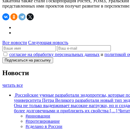
хакатона также стали Госкорпорация Ростех, УОМЗ, Уральский
представленных ими проектов получат развитие в перспективе
Все новости
Следующая новость
согласие на обработку персональных данных
и
политикой о
Новости
читать все
Российские ученые разработали эндопротезы, которые п
университета Петра Великого разработали новый тип энд
Она не только выдерживает высокие нагрузки, но и созда
более долговечными и приблизить их свойства […]
Читат
#инновации
#протезирование
#сделано в России