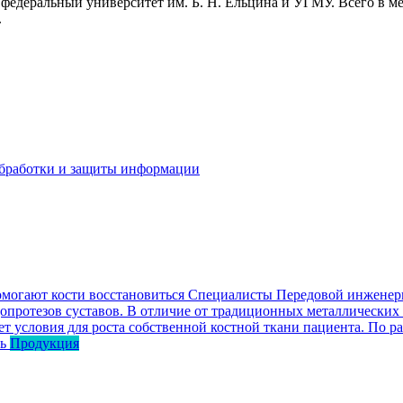
 федеральный университет им. Б. Н. Ельцина и УГМУ. Всего в м
.
бработки и защиты информации
омогают кости восстановиться
Специалисты Передовой инженерн
опротезов суставов. В отличие от традиционных металлических
ет условия для роста собственной костной ткани пациента. По р
ь
Продукция