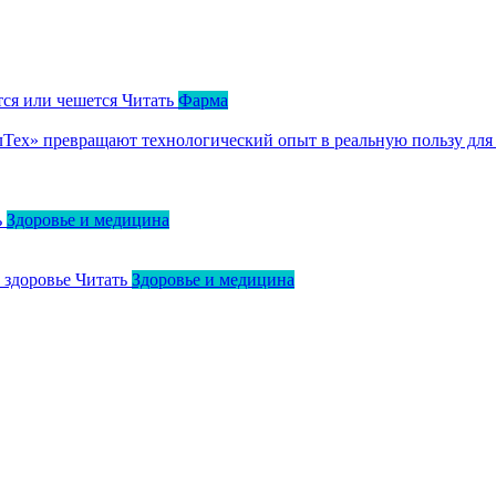
тся или чешется
Читать
Фарма
ллТех» превращают технологический опыт в реальную пользу для
ь
Здоровье и медицина
о здоровье
Читать
Здоровье и медицина