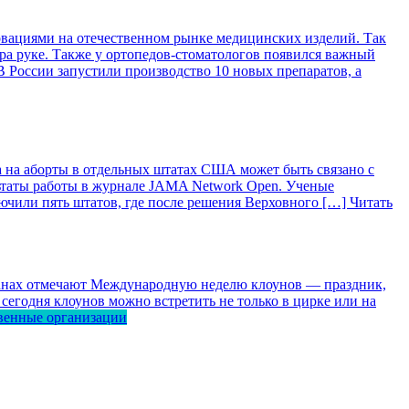
вациями на отечественном рынке медицинских изделий. Так
ра руке. Также у ортопедов-стоматологов появился важный
 России запустили производство 10 новых препаратов, а
 на аборты в отдельных штатах США может быть связано с
ьтаты работы в журнале JAMA Network Open. Ученые
лючили пять штатов, где после решения Верховного […]
Читать
ранах отмечают Международную неделю клоунов — праздник,
сегодня клоунов можно встретить не только в цирке или на
венные организации