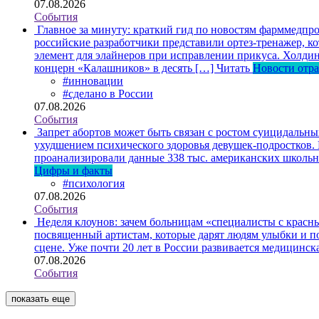
07.08.2026
События
Главное за минуту: краткий гид по новостям фарммедпро
российские разработчики представили ортез-тренажер, к
элемент для элайнеров при исправлении прикуса. Холдин
концерн «Калашников» в десять […]
Читать
Новости отр
#инновации
#сделано в России
07.08.2026
События
Запрет абортов может быть связан с ростом суицидальн
ухудшением психического здоровья девушек-подростков.
проанализировали данные 338 тыс. американских школьни
Цифры и факты
#психология
07.08.2026
События
Неделя клоунов: зачем больницам «специалисты с крас
посвященный артистам, которые дарят людям улыбки и по
сцене. Уже почти 20 лет в России развивается медицинс
07.08.2026
События
показать еще