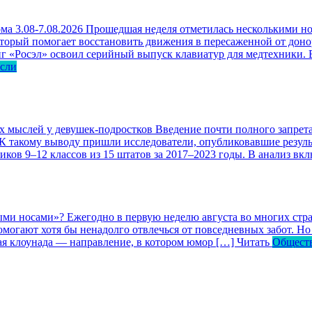
ма 3.08-7.08.2026
Прошедшая неделя отметилась несколькими но
оторый помогает восстановить движения в пересаженной от доно
г «Росэл» освоил серийный выпуск клавиатур для медтехники. В
асли
ых мыслей у девушек-подростков
Введение почти полного запрета
 К такому выводу пришли исследователи, опубликовавшие резул
ков 9–12 классов из 15 штатов за 2017–2023 годы. В анализ вк
ными носами»?
Ежегодно в первую неделю августа во многих ст
могают хотя бы ненадолго отвлечься от повседневных забот. Но 
кая клоунада — направление, в котором юмор […]
Читать
Общест