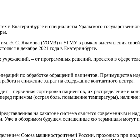
х в Екатеринбурге и специалисты Уральского государственног
ры.
 им. Э. С. Яламова (УОМЗ) и УГМУ в рамках выступления свое
оялся в декабре 2021 года в Екатеринбурге.
 учреждений, – от программных решений, проектов в сфере те
раций по обработке обращений пациентов. Преимущества идеи в
работа и снижение затрат на содержание контактного центра.
дит – первичная сортировка пациентов, их распределение и кон
перед приемом (острая боль, повышение температуры), наличие
Представленная на хакатоне система является современным и н
. Уже в обозримом будущем оснащенные ею терминалы могут по
делением Союза машиностроителей России, проходило при подд