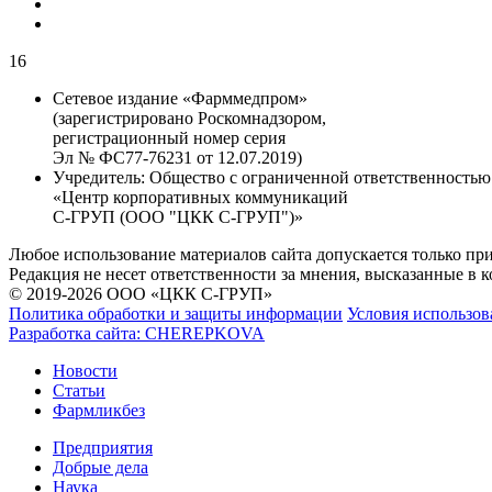
16
Сетевое издание «Фарммедпром»
(зарегистрировано Роскомнадзором,
регистрационный номер серия
Эл № ФС77-76231 от 12.07.2019)
Учредитель:
Общество с ограниченной ответственностью
«Центр корпоративных коммуникаций
С-ГРУП (ООО "ЦКК С-ГРУП")»
Любое использование материалов сайта допускается только пр
Редакция не несет ответственности за мнения, высказанные в 
© 2019-2026 ООО «ЦКК С-ГРУП»
Политика обработки и защиты информации
Условия использов
Разработка сайта:
CHEREPKOVA
Новости
Статьи
Фармликбез
Предприятия
Добрые дела
Наука