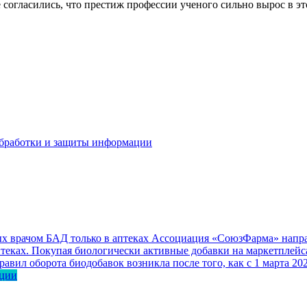
огласились, что престиж профессии ученого сильно вырос в эт
бработки и защиты информации
 врачом БАД только в аптеках
Ассоциация «СоюзФарма» направ
еках. Покупая биологически активные добавки на маркетплейса
авил оборота биодобавок возникла после того, как с 1 марта 2
ации