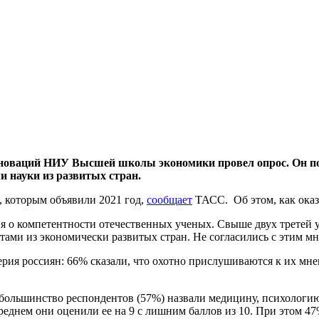
нноваций НИУ Высшей школы экономики провел опрос. Он пок
и науки из развитых стран.
, которым объявили 2021 год,
сообщает
ТАСС. Об этом, как оказ
 о компетентности отечественных ученых. Свыше двух третей уч
тами из экономически развитых стран. Не согласились с этим 
верия россиян: 66% сказали, что охотно прислушиваются к их 
ольшинство респондентов (57%) назвали медицину, психологию 
еднем они оценили ее на 9 с лишним баллов из 10. При этом 47%