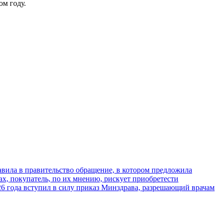
ом году.
ила в правительство обращение, в котором предложила
х, покупатель, по их мнению, рискует приобретести
026 года вступил в силу приказ Минздрава, разрешающий врачам