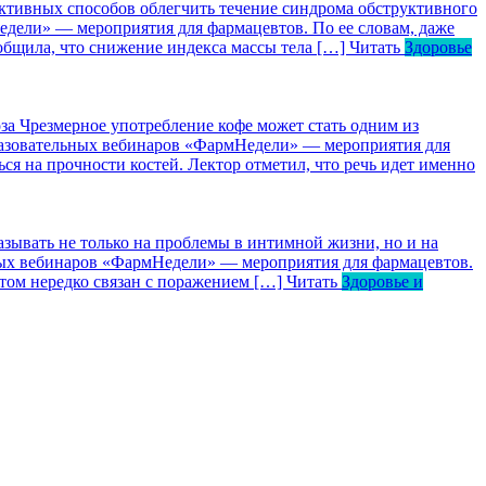
ктивных способов облегчить течение синдрома обструктивного
едели» — мероприятия для фармацевтов. По ее словам, даже
общила, что снижение индекса массы тела […]
Читать
Здоровье
за
Чрезмерное употребление кофе может стать одним из
бразовательных вебинаров «ФармНедели» — мероприятия для
ся на прочности костей. Лектор отметил, что речь идет именно
зывать не только на проблемы в интимной жизни, но и на
ьных вебинаров «ФармНедели» — мероприятия для фармацевтов.
том нередко связан с поражением […]
Читать
Здоровье и