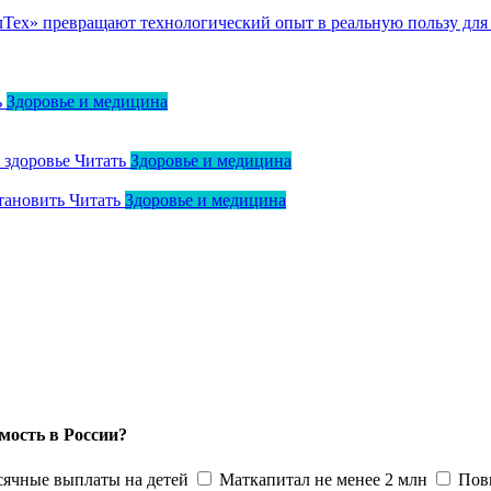
ллТех» превращают технологический опыт в реальную пользу для
ь
Здоровье и медицина
о здоровье
Читать
Здоровье и медицина
тановить
Читать
Здоровье и медицина
мость в России?
ячные выплаты на детей
Маткапитал не менее 2 млн
Пов