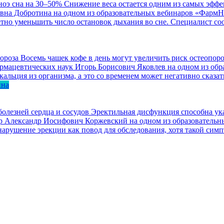
ноэ сна на 30–50%
Снижение веса остается одним из самых эффе
евна Добротина на одном из образовательных вебинаров «ФармН
етно уменьшить число остановок дыхания во сне. Специалист со
Восемь чашек кофе в день могут увеличить риск остеопоро
 фармацевтических наук Игорь Борисович Яковлев на одном из о
льция из организма, а это со временем может негативно сказать
ина
олезней сердца и сосудов
Эректильная дисфункция способна ука
изор Александр Иосифович Коржевский на одном из образовател
арушение эрекции как повод для обследования, хотя такой симп