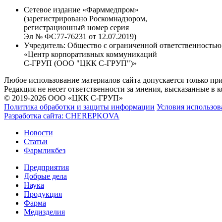
Сетевое издание «Фарммедпром»
(зарегистрировано Роскомнадзором,
регистрационный номер серия
Эл № ФС77-76231 от 12.07.2019)
Учредитель:
Общество с ограниченной ответственностью
«Центр корпоративных коммуникаций
С-ГРУП (ООО "ЦКК С-ГРУП")»
Любое использование материалов сайта допускается только пр
Редакция не несет ответственности за мнения, высказанные в 
© 2019-2026 ООО «ЦКК С-ГРУП»
Политика обработки и защиты информации
Условия использов
Разработка сайта:
CHEREPKOVA
Новости
Статьи
Фармликбез
Предприятия
Добрые дела
Наука
Продукция
Фарма
Медизделия