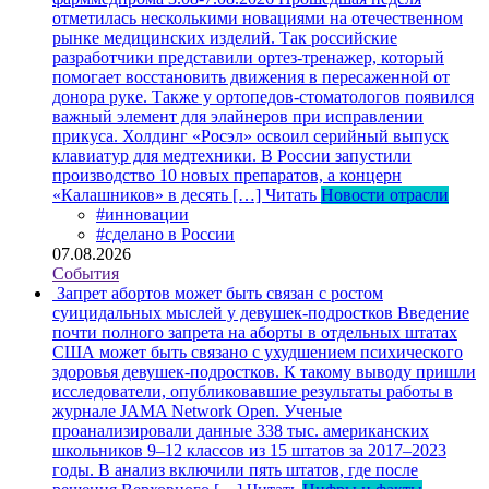
отметилась несколькими новациями на отечественном
рынке медицинских изделий. Так российские
разработчики представили ортез-тренажер, который
помогает восстановить движения в пересаженной от
донора руке. Также у ортопедов-стоматологов появился
важный элемент для элайнеров при исправлении
прикуса. Холдинг «Росэл» освоил серийный выпуск
клавиатур для медтехники. В России запустили
производство 10 новых препаратов, а концерн
«Калашников» в десять […]
Читать
Новости отрасли
#инновации
#сделано в России
07.08.2026
События
Запрет абортов может быть связан с ростом
суицидальных мыслей у девушек-подростков
Введение
почти полного запрета на аборты в отдельных штатах
США может быть связано с ухудшением психического
здоровья девушек-подростков. К такому выводу пришли
исследователи, опубликовавшие результаты работы в
журнале JAMA Network Open. Ученые
проанализировали данные 338 тыс. американских
школьников 9–12 классов из 15 штатов за 2017–2023
годы. В анализ включили пять штатов, где после