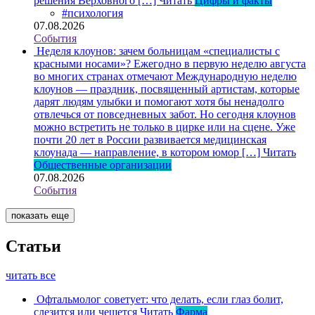
решения Верховного […]
Читать
Цифры и факты
#психология
07.08.2026
События
Неделя клоунов: зачем больницам «специалисты с
красными носами»?
Ежегодно в первую неделю августа
во многих странах отмечают Международную неделю
клоунов — праздник, посвященный артистам, которые
дарят людям улыбки и помогают хотя бы ненадолго
отвлечься от повседневных забот. Но сегодня клоунов
можно встретить не только в цирке или на сцене. Уже
почти 20 лет в России развивается медицинская
клоунада — направление, в котором юмор […]
Читать
Общественные организации
07.08.2026
События
показать еще
Статьи
читать все
Офтальмолог советует: что делать, если глаз болит,
слезится или чешется
Читать
Фарма