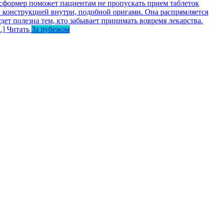
сформер поможет пациентам не пропускать прием таблеток
 конструкцией внутри, подобной оригами. Она распрямляется
дет полезна тем, кто забывает принимать вовремя лекарства.
…]
Читать
За рубежом