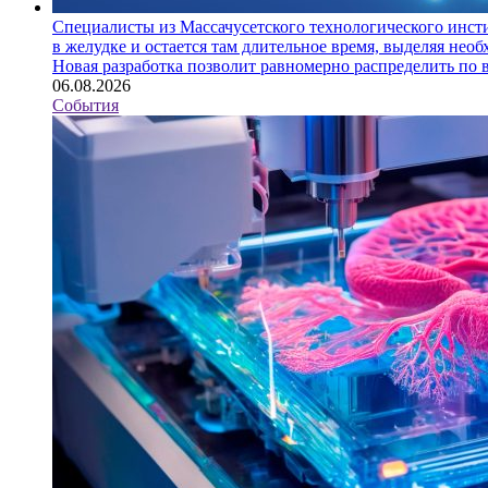
Специалисты из Массачусетского технологического инст
в желудке и остается там длительное время, выделяя нео
Новая разработка позволит равномерно распределить по 
06.08.2026
События