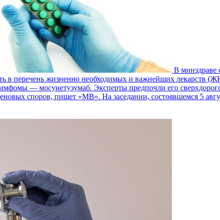
В минздраве 
ь в перечень жизненно необходимых и важнейших лекарств (Ж
мфомы — мосунетузумаб. Эксперты предпочли его сверхдорогой 
ценовых споров, пишет «МВ». На заседании, состоявшемся 5 авг