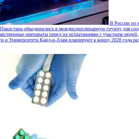
В России по 
 Пакистана объединились в междисциплинарную группу для соз
карственные препараты перед их испытаниями с участием людей
Тун и Университета Каид-и-Азам планируют к концу 2028 года р