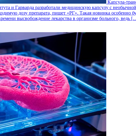
Капсула-тран
итута и Гарварда разработали медицинскую капсулу с необычной
бходимую дозу препарата, пишет «РГ». Такая новинка особенно бу
времени высвобождение лекарства в организме больного, ведь [