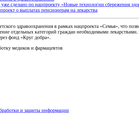
о уже сделано по нацпроекту «Новые технологии сбережения здо
опроект о выплатах пенсионерам на лекарства
етского здравоохранения в рамках нацпроекта «Семья», что поз
чение отдельных категорий граждан необходимыми лекарствами.
ерез фонд «Круг добра».
ботку медиков и фармацевтов
бработки и защиты информации