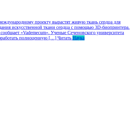
международному проекту вырастят живую ткань сердца для
дания искусственной ткани сердца с помощью 3D-биопринтера.
, сообщает «Vademecum». Ученые Сеченовского университета
азработать полноценную […]
Читать
Наука