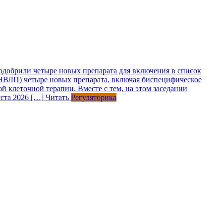
одобрили четыре новых препарата для включения в список
НВЛП) четыре новых препарата, включая биспецифическое
клеточной терапии. Вместе с тем, на этом заседании
уста 2026 […]
Читать
Регуляторика