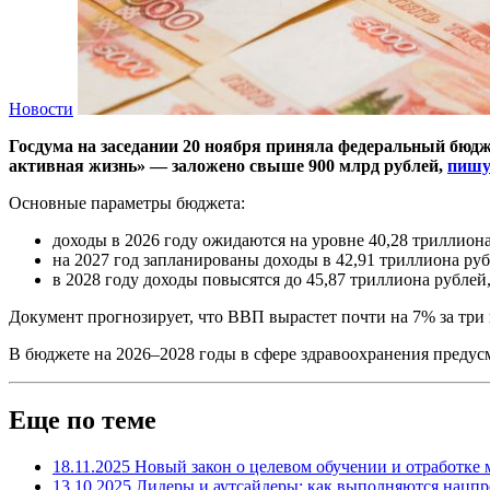
Новости
Госдума на заседании 20 ноября приняла федеральный бюдж
активная жизнь» — заложено свыше 900 млрд рублей,
пишу
Основные параметры бюджета:
доходы в 2026 году ожидаются на уровне 40,28 триллион
на 2027 год запланированы доходы в 42,91 триллиона ру
в 2028 году доходы повысятся до 45,87 триллиона рубле
Документ прогнозирует, что ВВП вырастет почти на 7% за три г
В бюджете на 2026–2028 годы в сфере здравоохранения предус
Еще по теме
18.11.2025
Новый закон о целевом обучении и отработке м
13.10.2025
Лидеры и аутсайдеры: как выполняются нацпр