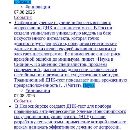
рубежом
#инновации
07.08.2026
События
Сибирские ученые научили нейросеть выявлять
депрессию по ДНК и активности мозга
В России
создали уникальную уникальную модель на базе
искусственного интеллекта, которая точно
диагностирует депрессию, объединяя генетические
данные и показатели текущей активности мозга по
электроэнцефалограмме. Ее применение снизит риск
врачебной ошибки до минимума, пишет «Наука в
Сибири». По мнению специалистов, проблема
современной диагностики депрессии заключается в
нестабильности результатов существующих методов.
Традиционный ДНК-тест показывает лишь врожденную
предрасположенность […]
Читать
Наука
#инновации
07.08.2026
События
В Новосибирске создают ДНК-тест для подбора
правильных антидепрессантов
Ученые Новосибирского
государственного университета (НГУ) начали
разработку тест-системы, применение которой поможет
врачам назначать эффективное лечение от депрессии,