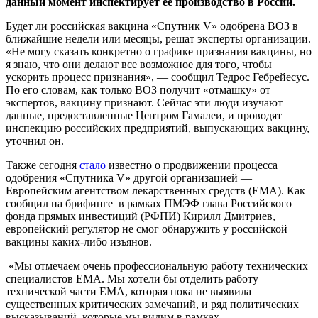
данный момент инспектирует ее производство в России.
Будет ли российская вакцина «Спутник V» одобрена ВОЗ в
ближайшие недели или месяцы, решат эксперты организации.
«Не могу сказать конкретно о графике признания вакцины, но
я знаю, что они делают все возможное для того, чтобы
ускорить процесс признания», — сообщил Тедрос Гебрейесус.
По его словам, как только ВОЗ получит «отмашку» от
экспертов, вакцину признают. Сейчас эти люди изучают
данные, предоставленные Центром Гамалеи, и проводят
инспекцию российских предприятий, выпускающих вакцину,
уточнил он.
Также сегодня
стало
известно о продвижении процесса
одобрения «Спутника V» другой организацией —
Европейским агентством лекарственных средств (ЕМА). Как
сообщил на брифинге в рамках ПМЭФ глава Российского
фонда прямых инвестиций (РФПИ) Кирилл Дмитриев,
европейский регулятор не смог обнаружить у российской
вакцины каких-либо изъянов.
«Мы отмечаем очень профессиональную работу технических
специалистов EMA. Мы хотели бы отделить работу
технической части EMA, которая пока не выявила
существенных критических замечаний, и ряд политических
высказываний, которые мы видим в рамках