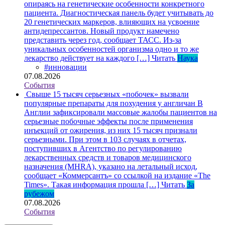
опираясь на генетические особенности конкретного
пациента. Диагностическая панель будет учитывать до
20 генетических маркеров, влияющих на усвоение
антидепрессантов. Новый продукт намечено
представить через год, сообщает ТАСС. Из-за
уникальных особенностей организма одно и то же
лекарство действует на каждого […]
Читать
Наука
#инновации
07.08.2026
События
Свыше 15 тысяч серьезных «побочек» вызвали
популярные препараты для похудения у англичан
В
Англии зафиксировали массовые жалобы пациентов на
серьезные побочные эффекты после применения
инъекций от ожирения, из них 15 тысяч признали
серьезными. При этом в 103 случаях в отчетах,
поступивших в Агентство по регулированию
лекарственных средств и товаров медицинского
назначения (MHRA), указано на летальный исход,
сообщает «Коммерсантъ» со ссылкой на издание «The
Times». Такая информация прошла […]
Читать
За
рубежом
07.08.2026
События