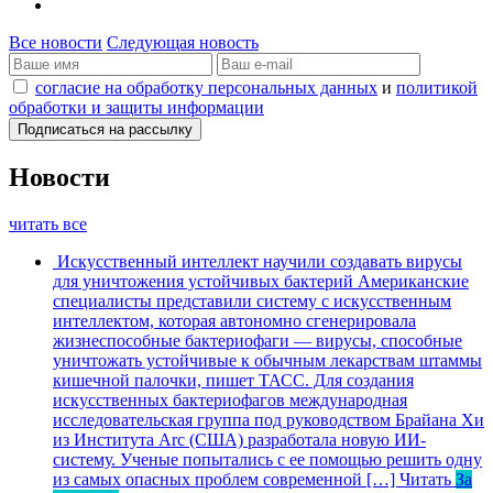
Все новости
Следующая новость
согласие на обработку персональных данных
и
политикой
обработки и защиты информации
Новости
читать все
Искусственный интеллект научили создавать вирусы
для уничтожения устойчивых бактерий
Американские
специалисты представили систему с искусственным
интеллектом, которая автономно сгенерировала
жизнеспособные бактериофаги — вирусы, способные
уничтожать устойчивые к обычным лекарствам штаммы
кишечной палочки, пишет ТАСС. Для создания
искусственных бактериофагов международная
исследовательская группа под руководством Брайана Хи
из Института Arc (США) разработала новую ИИ-
систему. Ученые попытались с ее помощью решить одну
из самых опасных проблем современной […]
Читать
За