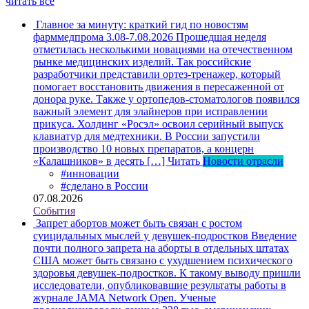
читать все
Главное за минуту: краткий гид по новостям
фарммедпрома 3.08-7.08.2026
Прошедшая неделя
отметилась несколькими новациями на отечественном
рынке медицинских изделий. Так российские
разработчики представили ортез-тренажер, который
помогает восстановить движения в пересаженной от
донора руке. Также у ортопедов-стоматологов появился
важный элемент для элайнеров при исправлении
прикуса. Холдинг «Росэл» освоил серийный выпуск
клавиатур для медтехники. В России запустили
производство 10 новых препаратов, а концерн
«Калашников» в десять […]
Читать
Новости отрасли
#инновации
#сделано в России
07.08.2026
События
Запрет абортов может быть связан с ростом
суицидальных мыслей у девушек-подростков
Введение
почти полного запрета на аборты в отдельных штатах
США может быть связано с ухудшением психического
здоровья девушек-подростков. К такому выводу пришли
исследователи, опубликовавшие результаты работы в
журнале JAMA Network Open. Ученые