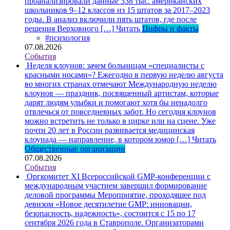
проанализировали данные 338 тыс. американских
школьников 9–12 классов из 15 штатов за 2017–2023
годы. В анализ включили пять штатов, где после
решения Верховного […]
Читать
Цифры и факты
#психология
07.08.2026
События
Неделя клоунов: зачем больницам «специалисты с
красными носами»?
Ежегодно в первую неделю августа
во многих странах отмечают Международную неделю
клоунов — праздник, посвященный артистам, которые
дарят людям улыбки и помогают хотя бы ненадолго
отвлечься от повседневных забот. Но сегодня клоунов
можно встретить не только в цирке или на сцене. Уже
почти 20 лет в России развивается медицинская
клоунада — направление, в котором юмор […]
Читать
Общественные организации
07.08.2026
События
Оргкомитет XI Всероссийской GMP-конференции с
международным участием завершил формирование
деловой программы
Мероприятие, проходящее под
девизом «Новое десятилетие GMP: инновации,
безопасность, надежность», состоится с 15 по 17
сентября 2026 года в Ставрополе. Организаторами