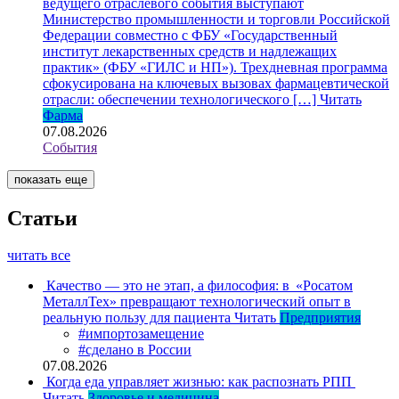
ведущего отраслевого события выступают
Министерство промышленности и торговли Российской
Федерации совместно с ФБУ «Государственный
институт лекарственных средств и надлежащих
практик» (ФБУ «ГИЛС и НП»). Трехдневная программа
сфокусирована на ключевых вызовах фармацевтической
отрасли: обеспечении технологического […]
Читать
Фарма
07.08.2026
События
показать еще
Статьи
читать все
Качество — это не этап, а философия: в «Росатом
МеталлТех» превращают технологический опыт в
реальную пользу для пациента
Читать
Предприятия
#импортозамещение
#сделано в России
07.08.2026
Когда еда управляет жизнью: как распознать РПП
Читать
Здоровье и медицина