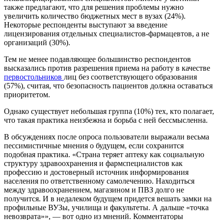
также предлагают, что для решения проблемы нужно
увеличить количество бюджетных мест в вузах (24%).
Некоторые респонденты выступают за введение
лицензирования отдельных специалистов-фармацевтов, а не
организаций (30%).
Тем не менее подавляющее большинство респондентов
высказались против разрешения приема на работу в качестве
первостольников
лиц без соответствующего образования
(57%), считая, что безопасность пациентов должна оставаться
приоритетом.
Однако существует небольшая группа (10%) тех, кто полагает,
что такая практика неизбежна и борьба с ней бессмысленна.
В обсуждениях после опроса пользователи выражали весьма
пессимистичные мнения о будущем, если сохранится
подобная практика. «Страна теряет аптеку как социальную
структуру здравоохранения и фармспециалистов как
профессию и достоверный источник информирования
населения по ответственному самолечению. Находиться
между здравоохранением, магазином и ПВЗ долго не
получится. И в недалеком будущем придется вешать замки на
профильные ВУЗы, училища и факультеты. А дальше «точка
невозврата»», — вот одно из мнений. Комментаторы