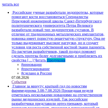
читать все
Российские ученые разработали эндопротезы, которые
помогают кости восстановиться
Специалисты
Передовой инженерной школы Санкт-Петербургского
политехнического университета Петра Великого
разработали новый тип эндопротезов суставов. В
отличие от традиционных металлических имплантатов,
новинка имеет пористую решетчатую структуру. Она не
только выдерживает высокие нагрузки, но и создает
условия для роста собственной костной ткани пациента.
По расчетам разработчиков, такой подход поможет
сделать протезы более долговечными и приблизить их
свойства […]
Читать
Продукция
#инновации
#протезирование
#сделано в России
07.08.2026
События
Главное за минуту: краткий гид по новостям
фарммедпрома 3.08-7.08.2026
Прошедшая неделя
отметилась несколькими новациями на отечественном
рынке медицинских изделий. Так российские
разработчики представили ортез-тренажер, который
помогает восстановить движения в пересаженной от