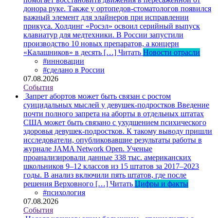
донора руке. Также у ортопедов-стоматологов появился
важный элемент для элайнеров при исправлении
прикуса. Холдинг «Росэл» освоил серийный выпуск
клавиатур для медтехники. В России запустили
производство 10 новых препаратов, а концерн
«Калашников» в десять […]
Читать
Новости отрасли
#инновации
#сделано в России
07.08.2026
События
Запрет абортов может быть связан с ростом
суицидальных мыслей у девушек-подростков
Введение
почти полного запрета на аборты в отдельных штатах
США может быть связано с ухудшением психического
здоровья девушек-подростков. К такому выводу пришли
исследователи, опубликовавшие результаты работы в
журнале JAMA Network Open. Ученые
проанализировали данные 338 тыс. американских
школьников 9–12 классов из 15 штатов за 2017–2023
годы. В анализ включили пять штатов, где после
решения Верховного […]
Читать
Цифры и факты
#психология
07.08.2026
События