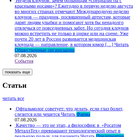
Неделя клоунов: зачем больницам «специалисты с
красными носами»?
Ежегодно в первую неделю августа
во многих странах отмечают Международную неделю
клоунов — праздник, посвященный артистам, которые
дарят людям улыбки и помогают хотя бы ненадолго
отвлечься от повседневных забот. Но сегодня клоунов
можно встретить не только в цирке или на сцене. Уже
почти 20 лет в России развивается медицинская
клоунада — направление, в котором юмор […]
Читать
Общественные организации
07.08.2026
События
показать еще
Статьи
читать все
Офтальмолог советует: что делать, если глаз болит,
слезится или чешется
Читать
Фарма
07.08.2026
Качество — это не этап, а философия: в «Росатом
МеталлТех» превращают технологический опыт в
реальную пользу для пациента
Читать
Предприятия