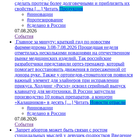
сделать протезы более долговечными и приблизить их
свойства […]
Читать
Продукция
#инновации
#протезирование
#сделано в России
07.08.2026
События
Главное за минуту: краткий гид по новостям
фарммедпрома 3.08-7.08.2026
Прошедшая неделя
отметилась несколькими новациями на отечественном
рынке медицинских изделий. Так российские
разработчики представили ортез-тренажер, который
помогает восстановить движения в пересаженной от
донора руке. Также у ортопедов-стоматологов появился
важный элемент для элайнеров при исправлении
прикуса. Холдинг «Росэл» освоил серийный выпуск
клавиатур для медтехники. В России запустили
производство 10 новых препаратов, а концерн
«Калашников» в десять […]
Читать
Новости отрасли
#инновации
#сделано в России
07.08.2026
События
Запрет абортов может быть связан с ростом
суицидальных мыслей у девушек-подростков
Введение