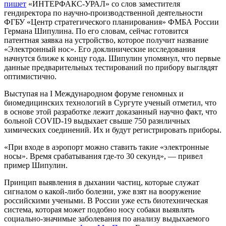
пишет
«ИНТЕРФАКС-УРАЛ» со слов заместителя
гендиректора по научно-производственной деятельности
ФГБУ «Центр стратегического планирования» ФМБА России
Германа Шипулина. По его словам, сейчас готовится
патентная заявка на устройство, которое получит название
«Электронный нос». Его доклинические исследования
начнутся ближе к концу года. Шипулин упомянул, что первые
данные предварительных тестирований по прибору выглядят
оптимистично.
Выступая на I Международном форуме геномных и
биомедицинских технологий в Сургуте ученый отметил, что
в основе этой разработке лежит доказанный научно факт, что
больной COVID-19 выдыхает свыше 750 разнличных
химических соединений. Их и будут регистрировать приборы.
«При входе в аэропорт можно ставить такие «электронные
носы». Время срабатывания где-то 30 секунд», — привел
пример Шипулин.
Принцип выявления в дыхании частиц, которые служат
сигналом о какой-либо болезни, уже взят на вооружение
российскими учеными. В России уже есть биотехническая
система, которая может подобно носу собаки выявлять
социально-значимые заболевания по анализу выдыхаемого