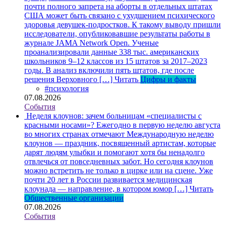
почти полного запрета на аборты в отдельных штатах
США может быть связано с ухудшением психического
здоровья девушек-подростков. К такому выводу пришли
исследователи, опубликовавшие результаты работы в
журнале JAMA Network Open. Ученые
проанализировали данные 338 тыс. американских
школьников 9–12 классов из 15 штатов за 2017–2023
годы. В анализ включили пять штатов, где после
решения Верховного […]
Читать
Цифры и факты
#психология
07.08.2026
События
Неделя клоунов: зачем больницам «специалисты с
красными носами»?
Ежегодно в первую неделю августа
во многих странах отмечают Международную неделю
клоунов — праздник, посвященный артистам, которые
дарят людям улыбки и помогают хотя бы ненадолго
отвлечься от повседневных забот. Но сегодня клоунов
можно встретить не только в цирке или на сцене. Уже
почти 20 лет в России развивается медицинская
клоунада — направление, в котором юмор […]
Читать
Общественные организации
07.08.2026
События