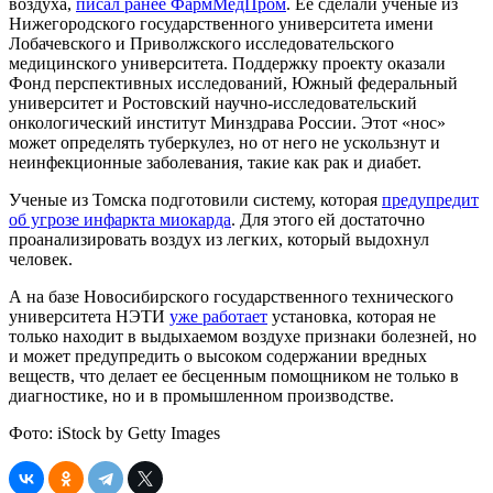
воздуха,
писал ранее ФармМедПром
. Ее сделали ученые из
Нижегородского государственного университета имени
Лобачевского и Приволжского исследовательского
медицинского университета. Поддержку проекту оказали
Фонд перспективных исследований, Южный федеральный
университет и Ростовский научно-исследовательский
онкологический институт Минздрава России. Этот «нос»
может определять туберкулез, но от него не ускользнут и
неинфекционные заболевания, такие как рак и диабет.
Ученые из Томска подготовили систему, которая
предупредит
об угрозе инфаркта миокарда
. Для этого ей достаточно
проанализировать воздух из легких, который выдохнул
человек.
А на базе Новосибирского государственного технического
университета НЭТИ
уже работает
установка, которая не
только находит в выдыхаемом воздухе признаки болезней, но
и может предупредить о высоком содержании вредных
веществ, что делает ее бесценным помощником не только в
диагностике, но и в промышленном производстве.
Фото: iStock by Getty Images