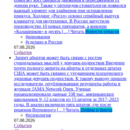
помогает восстановить движения в пересаженной от
донора руке. Также у ортопедов-стоматологов появился
важный элемент для элайнеров при исправлении
прикуса. Холдинг «Росэл» освоил серийный выпуск
клавиатур для медтехники. В России запустили
производство 10 новых препаратов, а концерн
«Калашников» в десять […]
Читать
Новости отрасли
#инновации
#сделано в России
07.08.2026
События
Запрет абортов может быть связан с ростом
суицидальных мыслей у девушек-подростков
Введение
почти полного запрета на аборты в отдельных штатах
США может быть связано с ухудшением психического
здоровья девушек-подростков. К такому выводу пришли
исследователи, опубликовавшие результаты работы в
журнале JAMA Network Open. Ученые
проанализировали данные 338 тыс. американских
школьников 9–12 классов из 15 штатов за 2017–2023
годы. В анализ включили пять штатов, где после
решения Верховного […]
Читать
Цифры и факты
#психология
07.08.2026
События