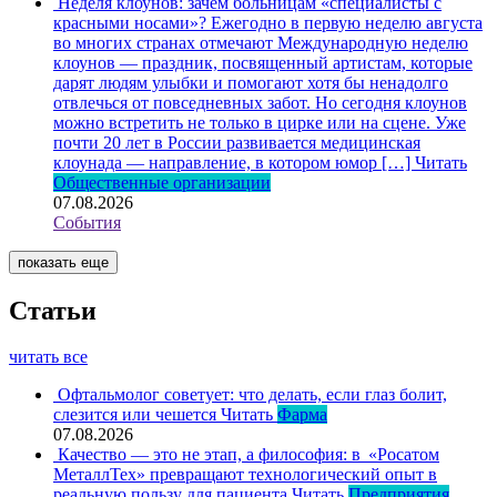
Неделя клоунов: зачем больницам «специалисты с
красными носами»?
Ежегодно в первую неделю августа
во многих странах отмечают Международную неделю
клоунов — праздник, посвященный артистам, которые
дарят людям улыбки и помогают хотя бы ненадолго
отвлечься от повседневных забот. Но сегодня клоунов
можно встретить не только в цирке или на сцене. Уже
почти 20 лет в России развивается медицинская
клоунада — направление, в котором юмор […]
Читать
Общественные организации
07.08.2026
События
показать еще
Статьи
читать все
Офтальмолог советует: что делать, если глаз болит,
слезится или чешется
Читать
Фарма
07.08.2026
Качество — это не этап, а философия: в «Росатом
МеталлТех» превращают технологический опыт в
реальную пользу для пациента
Читать
Предприятия