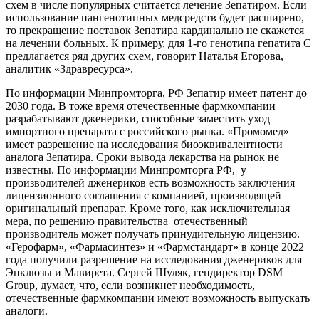
схем в числе популярных считается лечение Зепатиром. Если
использование пангенотипных медсредств будет расширено,
то прекращение поставок Зепатира кардинально не скажется
на лечении больных. К примеру, для 1-го генотипа гепатита С
предлагается ряд других схем, говорит Наталья Егорова,
аналитик «Здравресурса».
По информации Минпромторга, РФ Зепатир имеет патент до
2030 года. В тоже время отечественные фармкомпании
разрабатывают дженерики, способные заместить уход
импортного препарата с российского рынка. «Промомед»
имеет разрешение на исследования биоэквивалентности
аналога Зепатира. Сроки вывода лекарства на рынок не
известны. По информации Минпромторга РФ, у
производителей дженериков есть возможность заключения
лицензионного соглашения с компанией, производящей
оригинальный препарат. Кроме того, как исключительная
мера, по решению правительства отечественный
производитель может получать принудительную лицензию.
«Герофарм», «Фармасинтез» и «Фармстандарт» в конце 2022
года получили разрешение на исследования дженериков для
Эпклюзы и Мавирета. Сергей Шуляк, гендиректор DSM
Group, думает, что, если возникнет необходимость,
отечественные фармкомпании имеют возможность выпускать
аналоги.