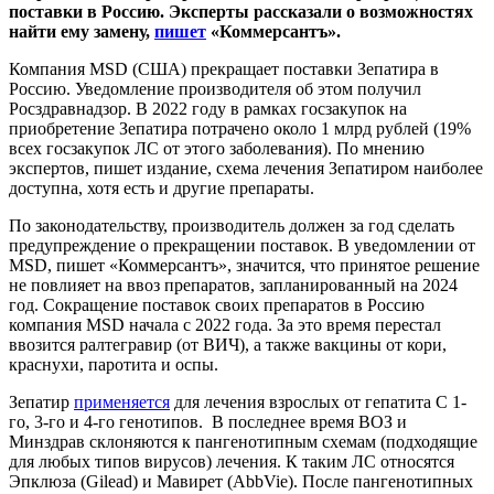
поставки в Россию. Эксперты рассказали о возможностях
найти ему замену,
пишет
«Коммерсантъ».
Компания MSD (США) прекращает поставки Зепатира в
Россию. Уведомление производителя об этом получил
Росздравнадзор. В 2022 году в рамках госзакупок на
приобретение Зепатира потрачено около 1 млрд рублей (19%
всех госзакупок ЛС от этого заболевания). По мнению
экспертов, пишет издание, схема лечения Зепатиром наиболее
доступна, хотя есть и другие препараты.
По законодательству, производитель должен за год сделать
предупреждение о прекращении поставок. В уведомлении от
MSD, пишет «Коммерсантъ», значится, что принятое решение
не повлияет на ввоз препаратов, запланированный на 2024
год. Сокращение поставок своих препаратов в Россию
компания MSD начала с 2022 года. За это время перестал
ввозится ралтегравир (от ВИЧ), а также вакцины от кори,
краснухи, паротита и оспы.
Зепатир
применяется
для лечения взрослых от гепатита С 1-
го, 3-го и 4-го генотипов. В последнее время ВОЗ и
Минздрав склоняются к пангенотипным схемам (подходящие
для любых типов вирусов) лечения. К таким ЛС относятся
Эпклюза (Gilead) и Мавирет (AbbVie). После пангенотипных