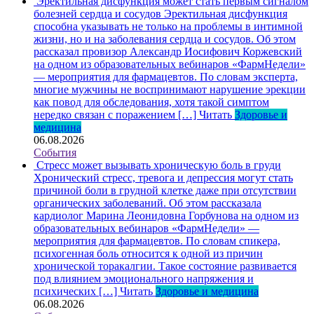
Эректильная дисфункция может стать первым сигналом
болезней сердца и сосудов
Эректильная дисфункция
способна указывать не только на проблемы в интимной
жизни, но и на заболевания сердца и сосудов. Об этом
рассказал провизор Александр Иосифович Коржевский
на одном из образовательных вебинаров «ФармНедели»
— мероприятия для фармацевтов. По словам эксперта,
многие мужчины не воспринимают нарушение эрекции
как повод для обследования, хотя такой симптом
нередко связан с поражением […]
Читать
Здоровье и
медицина
06.08.2026
События
Стресс может вызывать хроническую боль в груди
Хронический стресс, тревога и депрессия могут стать
причиной боли в грудной клетке даже при отсутствии
органических заболеваний. Об этом рассказала
кардиолог Марина Леонидовна Горбунова на одном из
образовательных вебинаров «ФармНедели» —
мероприятия для фармацевтов. По словам спикера,
психогенная боль относится к одной из причин
хронической торакалгии. Такое состояние развивается
под влиянием эмоционального напряжения и
психических […]
Читать
Здоровье и медицина
06.08.2026