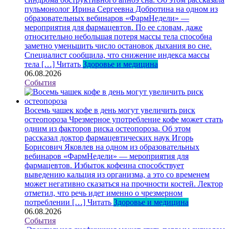
пульмонолог Ирина Сергеевна Добротина на одном из
образовательных вебинаров «ФармНедели» —
мероприятия для фармацевтов. По ее словам, даже
относительно небольшая потеря массы тела способна
заметно уменьшить число остановок дыхания во сне.
Специалист сообщила, что снижение индекса массы
тела […]
Читать
Здоровье и медицина
06.08.2026
События
Восемь чашек кофе в день могут увеличить риск
остеопороза
Чрезмерное употребление кофе может стать
одним из факторов риска остеопороза. Об этом
рассказал доктор фармацевтических наук Игорь
Борисович Яковлев на одном из образовательных
вебинаров «ФармНедели» — мероприятия для
фармацевтов. Избыток кофеина способствует
выведению кальция из организма, а это со временем
может негативно сказаться на прочности костей. Лектор
отметил, что речь идет именно о чрезмерном
потреблении […]
Читать
Здоровье и медицина
06.08.2026
События