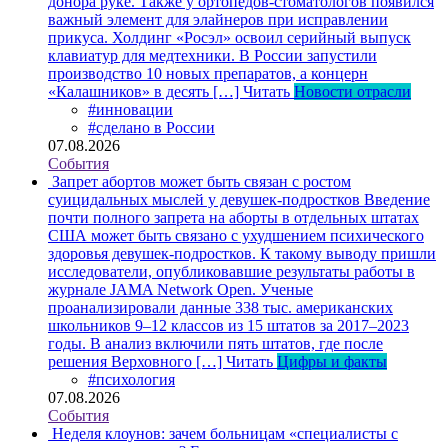
донора руке. Также у ортопедов-стоматологов появился
важный элемент для элайнеров при исправлении
прикуса. Холдинг «Росэл» освоил серийный выпуск
клавиатур для медтехники. В России запустили
производство 10 новых препаратов, а концерн
«Калашников» в десять […]
Читать
Новости отрасли
#инновации
#сделано в России
07.08.2026
События
Запрет абортов может быть связан с ростом
суицидальных мыслей у девушек-подростков
Введение
почти полного запрета на аборты в отдельных штатах
США может быть связано с ухудшением психического
здоровья девушек-подростков. К такому выводу пришли
исследователи, опубликовавшие результаты работы в
журнале JAMA Network Open. Ученые
проанализировали данные 338 тыс. американских
школьников 9–12 классов из 15 штатов за 2017–2023
годы. В анализ включили пять штатов, где после
решения Верховного […]
Читать
Цифры и факты
#психология
07.08.2026
События
Неделя клоунов: зачем больницам «специалисты с