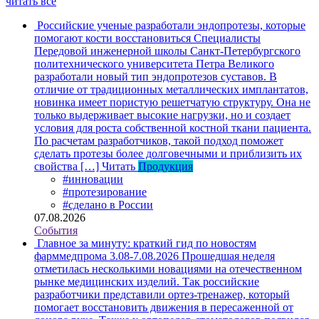
читать все
Российские ученые разработали эндопротезы, которые
помогают кости восстановиться
Специалисты
Передовой инженерной школы Санкт-Петербургского
политехнического университета Петра Великого
разработали новый тип эндопротезов суставов. В
отличие от традиционных металлических имплантатов,
новинка имеет пористую решетчатую структуру. Она не
только выдерживает высокие нагрузки, но и создает
условия для роста собственной костной ткани пациента.
По расчетам разработчиков, такой подход поможет
сделать протезы более долговечными и приблизить их
свойства […]
Читать
Продукция
#инновации
#протезирование
#сделано в России
07.08.2026
События
Главное за минуту: краткий гид по новостям
фарммедпрома 3.08-7.08.2026
Прошедшая неделя
отметилась несколькими новациями на отечественном
рынке медицинских изделий. Так российские
разработчики представили ортез-тренажер, который
помогает восстановить движения в пересаженной от