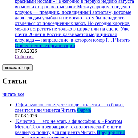
красными носами»?
Ежегодно в первую неделю августа
во многих странах отмечают Международную неделю
клоунов — праздник, посвященный артистам, которые
дарят людям улыбки и помогают хотя бы ненадолго
отвлечься от повседневных забот. Но сегодня клоунов
можно встретить не только в цирке или на сцене. Уже
почти 20 лет в России развивается медицинская
клоунада — направление, в котором юмор […]
Читать
Общественные организации
07.08.2026
События
показать еще
Статьи
читать все
Офтальмолог советует: что делать, если глаз болит,
слезится или чешется
Читать
Фарма
07.08.2026
Качество — это не этап, а философия: в «Росатом
МеталлТех» превращают технологический опыт в
реальную пользу для пациента
Читать
Предприятия
#импортозамещение