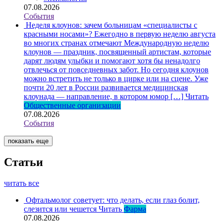
07.08.2026
События
Неделя клоунов: зачем больницам «специалисты с
красными носами»?
Ежегодно в первую неделю августа
во многих странах отмечают Международную неделю
клоунов — праздник, посвященный артистам, которые
дарят людям улыбки и помогают хотя бы ненадолго
отвлечься от повседневных забот. Но сегодня клоунов
можно встретить не только в цирке или на сцене. Уже
почти 20 лет в России развивается медицинская
клоунада — направление, в котором юмор […]
Читать
Общественные организации
07.08.2026
События
показать еще
Статьи
читать все
Офтальмолог советует: что делать, если глаз болит,
слезится или чешется
Читать
Фарма
07.08.2026