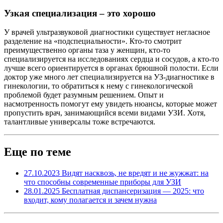
Узкая специализация – это хорошо
У врачей ультразвуковой диагностики существует негласное
разделение на «подспециальности». Кто-то смотрит
преимущественно органы таза у женщин, кто-то
специализируется на исследованиях сердца и сосудов, а кто-то
лучше всего ориентируется в органах брюшной полости. Если
доктор уже много лет специализируется на УЗ-диагностике в
гинекологии, то обратиться к нему с гинекологической
проблемой будет разумным решением. Опыт и
насмотренность помогут ему увидеть нюансы, которые может
пропустить врач, занимающийся всеми видами УЗИ. Хотя,
талантливые универсалы тоже встречаются.
Еще по теме
27.10.2023
Видят насквозь, не вредят и не жужжат: на
что способны современные приборы для УЗИ
28.01.2025
Бесплатная диспансеризация — 2025: что
входит, кому полагается и зачем нужна