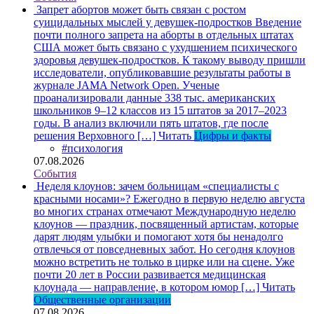
Запрет абортов может быть связан с ростом
суицидальных мыслей у девушек-подростков
Введение
почти полного запрета на аборты в отдельных штатах
США может быть связано с ухудшением психического
здоровья девушек-подростков. К такому выводу пришли
исследователи, опубликовавшие результаты работы в
журнале JAMA Network Open. Ученые
проанализировали данные 338 тыс. американских
школьников 9–12 классов из 15 штатов за 2017–2023
годы. В анализ включили пять штатов, где после
решения Верховного […]
Читать
Цифры и факты
#психология
07.08.2026
События
Неделя клоунов: зачем больницам «специалисты с
красными носами»?
Ежегодно в первую неделю августа
во многих странах отмечают Международную неделю
клоунов — праздник, посвященный артистам, которые
дарят людям улыбки и помогают хотя бы ненадолго
отвлечься от повседневных забот. Но сегодня клоунов
можно встретить не только в цирке или на сцене. Уже
почти 20 лет в России развивается медицинская
клоунада — направление, в котором юмор […]
Читать
Общественные организации
07.08.2026