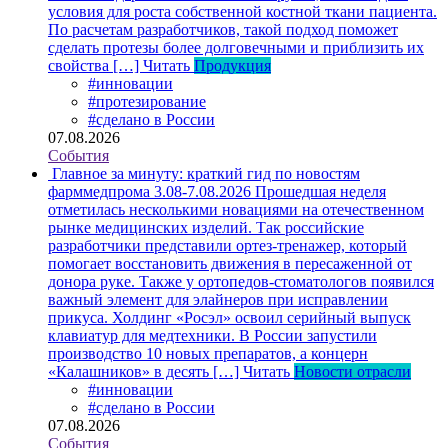
условия для роста собственной костной ткани пациента.
По расчетам разработчиков, такой подход поможет
сделать протезы более долговечными и приблизить их
свойства […]
Читать
Продукция
#инновации
#протезирование
#сделано в России
07.08.2026
События
Главное за минуту: краткий гид по новостям
фарммедпрома 3.08-7.08.2026
Прошедшая неделя
отметилась несколькими новациями на отечественном
рынке медицинских изделий. Так российские
разработчики представили ортез-тренажер, который
помогает восстановить движения в пересаженной от
донора руке. Также у ортопедов-стоматологов появился
важный элемент для элайнеров при исправлении
прикуса. Холдинг «Росэл» освоил серийный выпуск
клавиатур для медтехники. В России запустили
производство 10 новых препаратов, а концерн
«Калашников» в десять […]
Читать
Новости отрасли
#инновации
#сделано в России
07.08.2026
События