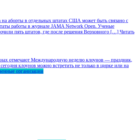
 на аборты в отдельных штатах США может быть связано с
ьтаты работы в журнале JAMA Network Open. Ученые
лючили пять штатов, где после решения Верховного […]
Читать
ранах отмечают Международную неделю клоунов — праздник,
сегодня клоунов можно встретить не только в цирке или на
венные организации