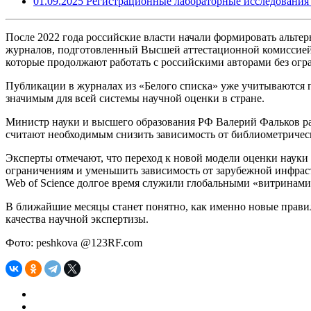
01.09.2025
Регистрационные лабораторные исследования 
После 2022 года российские власти начали формировать альте
журналов, подготовленный Высшей аттестационной комиссией. В 
которые продолжают работать с российскими авторами без огр
Публикации в журналах из «Белого списка» уже учитываются пр
значимым для всей системы научной оценки в стране.
Министр науки и высшего образования РФ Валерий Фальков ран
считают необходимым снизить зависимость от библиометричес
Эксперты отмечают, что переход к новой модели оценки науки 
ограничениям и уменьшить зависимость от зарубежной инфрас
Web of Science долгое время служили глобальными «витринам
В ближайшие месяцы станет понятно, как именно новые правил
качества научной экспертизы.
Фото: peshkova @123RF.com