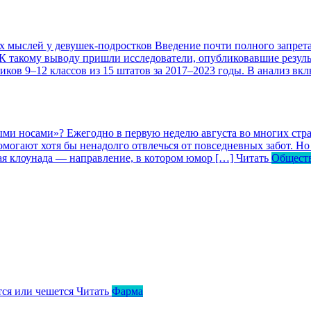
ых мыслей у девушек-подростков
Введение почти полного запрета
 К такому выводу пришли исследователи, опубликовавшие резул
ков 9–12 классов из 15 штатов за 2017–2023 годы. В анализ вк
ными носами»?
Ежегодно в первую неделю августа во многих ст
могают хотя бы ненадолго отвлечься от повседневных забот. Но 
кая клоунада — направление, в котором юмор […]
Читать
Общест
тся или чешется
Читать
Фарма