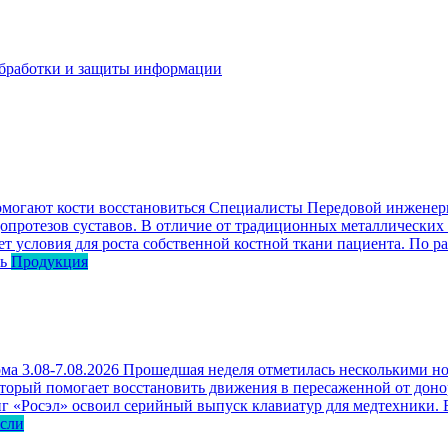
бработки и защиты информации
омогают кости восстановиться
Специалисты Передовой инженерн
опротезов суставов. В отличие от традиционных металлических
ет условия для роста собственной костной ткани пациента. По р
ь
Продукция
ма 3.08-7.08.2026
Прошедшая неделя отметилась несколькими но
оторый помогает восстановить движения в пересаженной от доно
г «Росэл» освоил серийный выпуск клавиатур для медтехники. В
асли