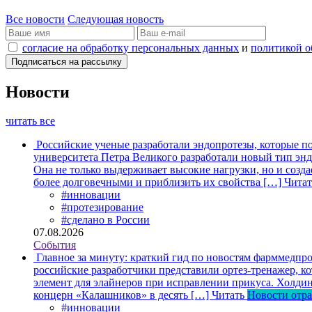
Все новости
Следующая новость
согласие на обработку персональных данных
и
политикой о
Новости
читать все
Российские ученые разработали эндопротезы, которые п
университета Петра Великого разработали новый тип энд
Она не только выдерживает высокие нагрузки, но и созда
более долговечными и приблизить их свойства […]
Читат
#инновации
#протезирование
#сделано в России
07.08.2026
События
Главное за минуту: краткий гид по новостям фарммедпро
российские разработчики представили ортез-тренажер, к
элемент для элайнеров при исправлении прикуса. Холдин
концерн «Калашников» в десять […]
Читать
Новости отр
#инновации