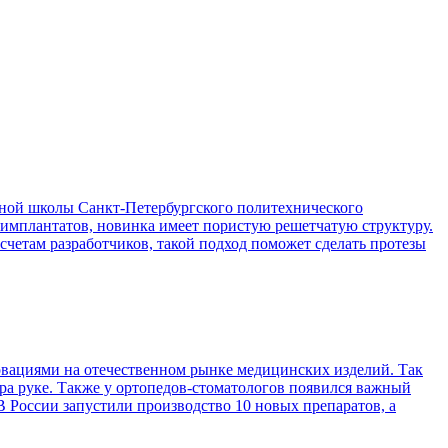
ой школы Санкт-Петербургского политехнического
 имплантатов, новинка имеет пористую решетчатую структуру.
асчетам разработчиков, такой подход поможет сделать протезы
вациями на отечественном рынке медицинских изделий. Так
ра руке. Также у ортопедов-стоматологов появился важный
 России запустили производство 10 новых препаратов, а