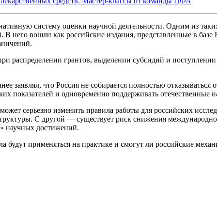
лекарственных средств. Мастер-классы от команды ЦФА
рнативную систему оценки научной деятельности. Одним из так
него вошли как российские издания, представленные в базе Russ
аничений.
и распределении грантов, выделении субсидий и поступлении в 
ее заявлял, что Россия не собирается полностью отказываться 
ких показателей и одновременно поддерживать отечественные н
может серьезно изменить правила работы для российских исследо
труктуры. С другой — существует риск снижения международной
и» научных достижений.
а будут применяться на практике и смогут ли российские меха