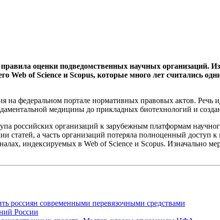
 правила оценки подведомственных научных организаций. Из
о Web of Science и Scopus, которые много лет считались од
я на федеральном портале нормативных правовых актов. Речь и
ндаментальной медицины до прикладных биотехнологий и созда
па российских организаций к зарубежным платформам научного
ии статей, а часть организаций потеряла полноценный доступ к
лах, индексируемых в Web of Science и Scopus. Изначально мера
ить россиян современными перевязочными средствами
ний России