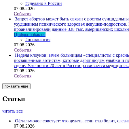
#сделано в России
07.08.2026
События
Запрет абортов может быть связан с ростом суицидальн
ухудшением психического здоровья девушек-подростков.
проанализировали данные 338 тыс. американских школьни
Цифры и факты
#психология
07.08.2026
События
Неделя клоунов: зачем больницам «специалисты с крас
посвященный артистам, которые дарят людям улыбки и по
сцене. Уже почти 20 лет в России развивается медицинс
07.08.2026
События
показать еще
Статьи
читать все
Офтальмолог советует: что делать, если глаз болит, слези
07.08.2026