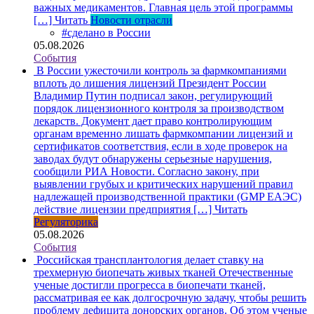
важных медикаментов. Главная цель этой программы
[…]
Читать
Новости отрасли
#сделано в России
05.08.2026
События
В России ужесточили контроль за фармкомпаниями
вплоть до лишения лицензий
Президент России
Владимир Путин подписал закон, регулирующий
порядок лицензионного контроля за производством
лекарств. Документ дает право контролирующим
органам временно лишать фармкомпании лицензий и
сертификатов соответствия, если в ходе проверок на
заводах будут обнаружены серьезные нарушения,
сообщили РИА Новости. Согласно закону, при
выявлении грубых и критических нарушений правил
надлежащей производственной практики (GMP ЕАЭС)
действие лицензии предприятия […]
Читать
Регуляторика
05.08.2026
События
Российская трансплантология делает ставку на
трехмерную биопечать живых тканей
Отечественные
ученые достигли прогресса в биопечати тканей,
рассматривая ее как долгосрочную задачу, чтобы решить
проблему дефицита донорских органов. Об этом ученые