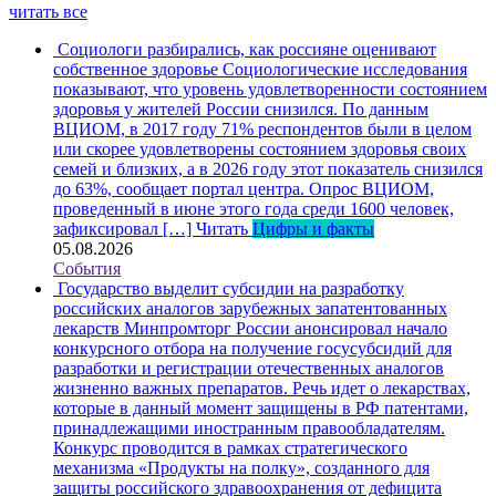
читать все
Социологи разбирались, как россияне оценивают
собственное здоровье
Социологические исследования
показывают, что уровень удовлетворенности состоянием
здоровья у жителей России снизился. По данным
ВЦИОМ, в 2017 году 71% респондентов были в целом
или скорее удовлетворены состоянием здоровья своих
семей и близких, а в 2026 году этот показатель снизился
до 63%, сообщает портал центра. Опрос ВЦИОМ,
проведенный в июне этого года среди 1600 человек,
зафиксировал […]
Читать
Цифры и факты
05.08.2026
События
Государство выделит субсидии на разработку
российских аналогов зарубежных запатентованных
лекарств
Минпромторг России анонсировал начало
конкурсного отбора на получение госусубсидий для
разработки и регистрации отечественных аналогов
жизненно важных препаратов. Речь идет о лекарствах,
которые в данный момент защищены в РФ патентами,
принадлежащими иностранным правообладателям.
Конкурс проводится в рамках стратегического
механизма «Продукты на полку», созданного для
защиты российского здравоохранения от дефицита