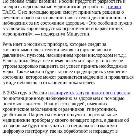
По словам главы кабмина, России предстоит разработать и
внедрить персональные медицинские устройства,
пишет
ТАСС. С их помощью врачи смогут принимать решения о
лечении людей на основании показателей дистанционного
наблюдения за их состоянием здоровья. «Это особенно нужно
в условиях коронавирусных ограничений и карантинных
мероприятий», — подчеркнул Мишустин.
Речь идет о носимых приборах, которые следят за
жизненными показателями человека (артериальным
давлением, пульсом, насыщением крови кислородом и т.д.).
Если данные будут все время поступать врачу, то в случае
угрозы здоровью пациента он успеет принять необходимые
меры. Также можно будет заранее предупредить ухудшение
состояния, которое может развиваться медленно и проявляться
в виде небольшого отклонения показателей.
В 2024 году в России
планируется запуск пилотного проекта
по дистанционному наблюдению за здоровьем с помощью
носимых гаджетов. Начнут его с людей, имеющих
хронические заболевания: сердечников, гипертоников,
диабетиков. Пациенты смогут получить персональные
медицинские приборы у своего лечащего врача, а данные об
их здоровье будут поступать на специально созданную
цифровую платформу, где их обработают и передадут в